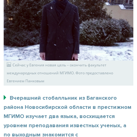
Сейчас у Евгения новая цель – окончить факультет
международных отношений МГИМО. Фото предоставлено
Евгением Панковым
Вчерашний стобалльник из Баганского
района Новосибирской области в престижном
МГИМО изучает два языка, восхищается
уровнем преподавания известных ученых, а
по выходным знакомится с