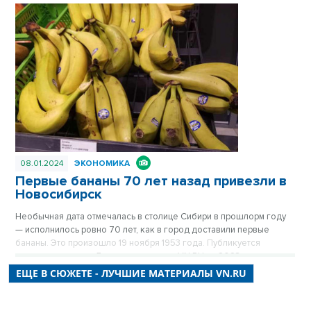
тот, что прежде. Дома здесь примерили одежду из сайдинга, есть
водопровод, проводится газ. Здесь даже родился самый
легендарный герой Новосибирска, но инвесторы все еще
обходят стороной близкую к Оби территорию. Публикуется
повторно в цикле «Лучшие материалы VN.RU за 2023 год».
08.01.2024
ЭКОНОМИКА
Первые бананы 70 лет назад привезли в
Новосибирск
Необычная дата отмечалась в столице Сибири в прошлорм году
— исполнилось ровно 70 лет, как в город доставили первые
бананы. Это произошло 19 ноября 1953 года. Публикуется
повторно в цикле «Лучшие материалы VN.RU за 2023 год».
ЕЩЕ В СЮЖЕТЕ - ЛУЧШИЕ МАТЕРИАЛЫ VN.RU