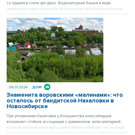
со здания в стиле арт-деко. Водонапорная башня в виде
шахматной ладьи появилась на огромном картофельном поле в
конце 30-х годов. Сейчас стильное здание на площади Маркса
спрятано за хрущевками, его хорошо видно только с высоких
точек обзора. Впрочем, с окружением Башне никогда не везло.
Сначала вокруг была картошка, которую сажали жители
окрестных деревень, затем возникли пятиэтажки, а после
зашумела пестрая барахолка на площади Маркса. Публикуется
повторно в цикле «Лучшие материалы VN.RU за 2023 год».
08.01.2024
ДОМ
Знаменита воровскими «малинами»: что
осталось от бандитской Нахаловки в
Новосибирске
При упоминании Нахаловки у большинства новосибирцев
возникают стойкие ассоциации с криминалом, антисанитарией,
кривыми переулками и вросшими в землю хибарами. Но частный
сектор Нахаловки, где сильны правила рабочей слободки, уже не