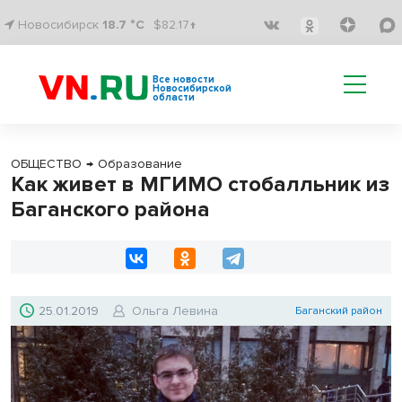
Новосибирск
18.7 °C
$82.17↑
Все новости
Новосибирской
области
ОБЩЕСТВО
→
Образование
Как живет в МГИМО стобалльник из
Баганского района
25.01.2019
Ольга Левина
Баганский район