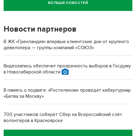
БОЛЬШЕ НОВОСТЕЙ
Новосибирский суд наказал водителя за смерть
пенсионерки на вокзале
Новости партнеров
«Мы живём на пастбище!»: в новосибирском селе лошади
терроризируют жителей
В ЖК «Гренландия» впервые клиентские дни от крупного
девелопера — группы компаний «СОЮЗ»
Инвалид получил условный срок за избиение врачей
протезом под Новосибирском
Видеозапись обеспечит прозрачность выборов в Госдуму
в Новосибирской области
Новосибирский преподаватель с женой вошли в топ-16
многодетных в России
В память о подвиге: «Ростелеком» проведет кибертурнир
«Битва за Москву»
Обновлённое отделение ВТБ открылось в Искитиме
700 участников соберёт Сбер на Всероссийский слёт
волонтёров в Красноярске