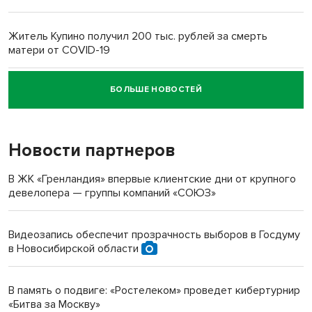
Житель Купино получил 200 тыс. рублей за смерть
матери от COVID-19
БОЛЬШЕ НОВОСТЕЙ
Новосибирский суд наказал водителя за смерть
пенсионерки на вокзале
Новости партнеров
«Мы живём на пастбище!»: в новосибирском селе лошади
терроризируют жителей
В ЖК «Гренландия» впервые клиентские дни от крупного
девелопера — группы компаний «СОЮЗ»
Инвалид получил условный срок за избиение врачей
протезом под Новосибирском
Видеозапись обеспечит прозрачность выборов в Госдуму
в Новосибирской области
Новосибирский преподаватель с женой вошли в топ-16
многодетных в России
В память о подвиге: «Ростелеком» проведет кибертурнир
«Битва за Москву»