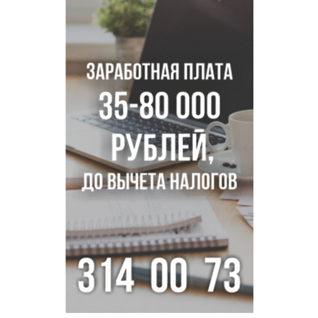
Ученики новосибирского лицея победили в
Международной олимпиаде по ИИ
Остановку электричек о.п. Радуга Сибири начали строить
в Новосибирске
Транспортная прокуратура проверит S7 после инцидента
в аэропорту Норильска