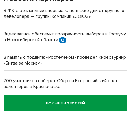
терроризируют жителей
В ЖК «Гренландия» впервые клиентские дни от крупного
девелопера — группы компаний «СОЮЗ»
Инвалид получил условный срок за избиение врачей
протезом под Новосибирском
Видеозапись обеспечит прозрачность выборов в Госдуму
в Новосибирской области
Новосибирский преподаватель с женой вошли в топ-16
многодетных в России
В память о подвиге: «Ростелеком» проведет кибертурнир
«Битва за Москву»
Обновлённое отделение ВТБ открылось в Искитиме
700 участников соберёт Сбер на Всероссийский слёт
волонтёров в Красноярске
БОЛЬШЕ НОВОСТЕЙ
Честный выбор: видеонаблюдение обеспечит
объективность результатов ЕДГ в Новосибирской
области