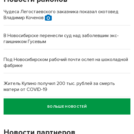
Чудеса Легостаевского заказника показал охотовед
Владимир Коченов
В Новосибирске перенесли суд над заболевшим экс-
гаишником Гусевым
Под Новосибирском рабочий почти ослеп на шоколадной
фабрике
Житель Купино получил 200 тыс. рублей за смерть
матери от COVID-19
БОЛЬШЕ НОВОСТЕЙ
Новосибирский суд наказал водителя за смерть
пенсионерки на вокзале
Новости партнеров
«Мы живём на пастбище!»: в новосибирском селе лошади