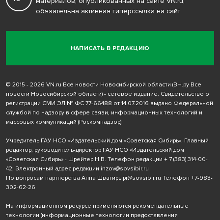
материалов, опубликованных на сайте VN.ru,
обязательна активная гиперссылка на сайт
НАПИСАТЬ В РЕДАКЦИЮ
© 2015 - 2026 VN.ru Все новости Новосибирской области (ВН.ру Все
новости Новосибирской области) - сетевое издание. Свидетельство о
регистрации СМИ ЭЛ № ФС 77-66488 от 14.07.2016 выдано Федеральной
службой по надзору в сфере связи, информационных технологий и
массовых коммуникаций (Роскомнадзор)
Учредитель ГАУ НСО «Издательский дом «Советская Сибирь». Главный
редактор, руководитель-директор ГАУ НСО «Издательский дом
«Советская Сибирь» - Шрейтер Н.В. Телефон редакции
+ 7 (383) 314-00-
42
; Электронный адрес редакции
inzov@sovsibir.ru
По вопросам партнерства Анна Швагирь
pr@sovsibir.ru
Телефон
+7-983-
302-62-26
На информационном ресурсе применяются рекомендательные
технологии
(информационные технологии предоставления