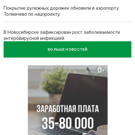
Покрытие рулежных дорожек обновили в аэропорту
Толмачево по нацпроекту
В Новосибирске зафиксирован рост заболеваемости
энтеровирусной инфекцией
БОЛЬШЕ НОВОСТЕЙ
В Новосибирске осудили внука за продажу дедова ружья
псевдо-мигранту
В Новосибирске по КРТ сдали первую очередь
миниполиса «Фора»
О пустырях в центре Новосибирска из-за лимита
площади КРТ предупредили эксперты
Начался настоящий сезон: новосибирцы ведрами
собирают белый гриб