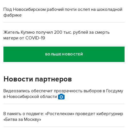
Под Новосибирском рабочий почти ослеп на шоколадной
фабрике
Житель Купино получил 200 тыс. рублей за смерть
матери от COVID-19
БОЛЬШЕ НОВОСТЕЙ
Новосибирский суд наказал водителя за смерть
пенсионерки на вокзале
Новости партнеров
«Мы живём на пастбище!»: в новосибирском селе лошади
терроризируют жителей
Видеозапись обеспечит прозрачность выборов в Госдуму
в Новосибирской области
Инвалид получил условный срок за избиение врачей
протезом под Новосибирском
В память о подвиге: «Ростелеком» проведет кибертурнир
«Битва за Москву»
Новосибирский преподаватель с женой вошли в топ-16