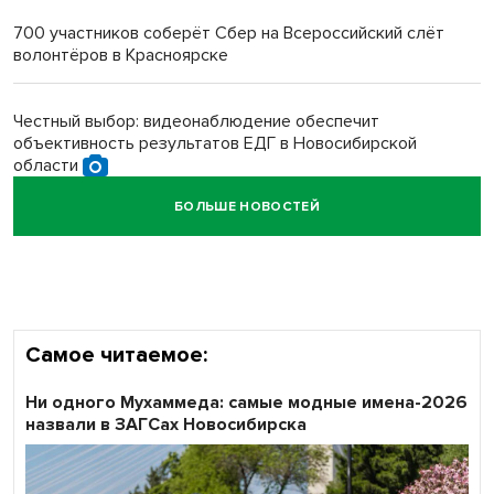
многодетных в России
700 участников соберёт Сбер на Всероссийский слёт
волонтёров в Красноярске
Обновлённое отделение ВТБ открылось в Искитиме
Честный выбор: видеонаблюдение обеспечит
объективность результатов ЕДГ в Новосибирской
области
БОЛЬШЕ НОВОСТЕЙ
Кибертанки пошли в бой: «Ростелеком» объявляет
участников «Битвы заводов» от Новосибирской
области
Самое читаемое:
Ни одного Мухаммеда: самые модные имена-2026
назвали в ЗАГСах Новосибирска