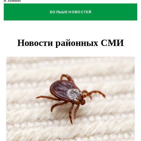
и химии
БОЛЬШЕ НОВОСТЕЙ
Нейросеть для диагностики депрессии в крови создали в
Новосибирске
Двум бойцам СВО после минно-взрывной травмы
«оживили» нервы в Новосибирске
Персидский ковер «108 шахов» впервые вывезли из музея
Востока в Новосибирск
Актриса из Новосибирска Евгения Туркова сыграла мать
в сериале «Малой»