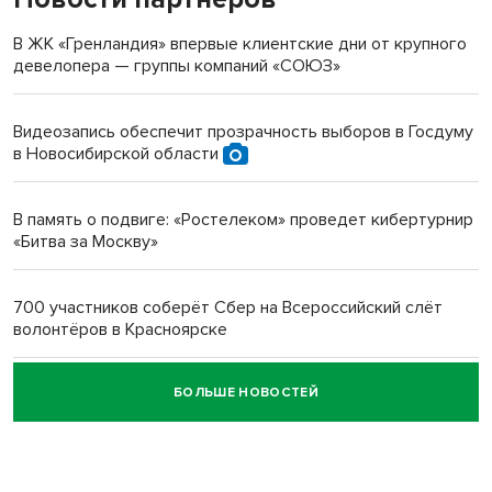
терроризируют жителей
В ЖК «Гренландия» впервые клиентские дни от крупного
девелопера — группы компаний «СОЮЗ»
Инвалид получил условный срок за избиение врачей
протезом под Новосибирском
Видеозапись обеспечит прозрачность выборов в Госдуму
в Новосибирской области
Новосибирский преподаватель с женой вошли в топ-16
многодетных в России
В память о подвиге: «Ростелеком» проведет кибертурнир
«Битва за Москву»
Обновлённое отделение ВТБ открылось в Искитиме
700 участников соберёт Сбер на Всероссийский слёт
волонтёров в Красноярске
БОЛЬШЕ НОВОСТЕЙ
Честный выбор: видеонаблюдение обеспечит
объективность результатов ЕДГ в Новосибирской
области