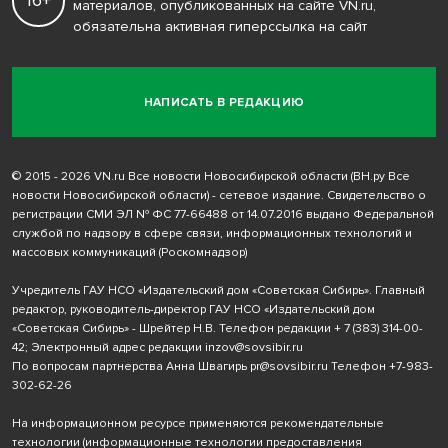
16+
материалов, опубликованных на сайте VN.ru,
обязательна активная гиперссылка на сайт
НАПИСАТЬ В РЕДАКЦИЮ
© 2015 - 2026 VN.ru Все новости Новосибирской области (ВН.ру Все
новости Новосибирской области) - сетевое издание. Свидетельство о
регистрации СМИ ЭЛ № ФС 77-66488 от 14.07.2016 выдано Федеральной
службой по надзору в сфере связи, информационных технологий и
массовых коммуникаций (Роскомнадзор)
Учредитель ГАУ НСО «Издательский дом «Советская Сибирь». Главный
редактор, руководитель-директор ГАУ НСО «Издательский дом
«Советская Сибирь» - Шрейтер Н.В. Телефон редакции
+ 7 (383) 314-00-
42
; Электронный адрес редакции
inzov@sovsibir.ru
По вопросам партнерства Анна Швагирь
pr@sovsibir.ru
Телефон
+7-983-
302-62-26
На информационном ресурсе применяются рекомендательные
технологии
(информационные технологии предоставления