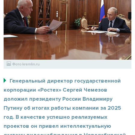
Фото kremlin.ru
Генеральный директор государственной
корпорации «Ростех» Сергей Чемезов
доложил президенту России Владимиру
Путину об итогах работы компании за 2025
год. В качестве успешно реализуемых
проектов он привел интеллектуальную
систему видеонаблюдения в Новосибирской