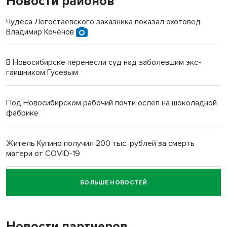
Новости районов
Чудеса Легостаевского заказника показал охотовед
Владимир Коченов
В Новосибирске перенесли суд над заболевшим экс-
гаишником Гусевым
Под Новосибирском рабочий почти ослеп на шоколадной
фабрике
Житель Купино получил 200 тыс. рублей за смерть
матери от COVID-19
БОЛЬШЕ НОВОСТЕЙ
Новосибирский суд наказал водителя за смерть
пенсионерки на вокзале
Новости партнеров
«Мы живём на пастбище!»: в новосибирском селе лошади