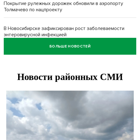
Покрытие рулежных дорожек обновили в аэропорту
Толмачево по нацпроекту
В Новосибирске зафиксирован рост заболеваемости
энтеровирусной инфекцией
БОЛЬШЕ НОВОСТЕЙ
В Новосибирске осудили внука за продажу дедова ружья
псевдо-мигранту
В Новосибирске по КРТ сдали первую очередь
миниполиса «Фора»
О пустырях в центре Новосибирска из-за лимита
площади КРТ предупредили эксперты
Начался настоящий сезон: новосибирцы ведрами
собирают белый гриб