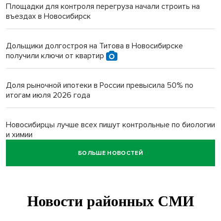
Площадки для контроля перегруза начали строить на
въездах в Новосибирск
Дольщики долгостроя на Титова в Новосибирске
получили ключи от квартир
Доля рыночной ипотеки в России превысила 50% по
итогам июля 2026 года
Новосибирцы лучше всех пишут контрольные по биологии
и химии
БОЛЬШЕ НОВОСТЕЙ
Нейросеть для диагностики депрессии в крови создали в
Новосибирске
Двум бойцам СВО после минно-взрывной травмы
«оживили» нервы в Новосибирске