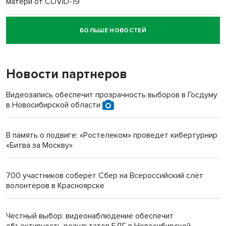
матери от COVID-19
БОЛЬШЕ НОВОСТЕЙ
Новосибирский суд наказал водителя за смерть
пенсионерки на вокзале
Новости партнеров
«Мы живём на пастбище!»: в новосибирском селе лошади
терроризируют жителей
Видеозапись обеспечит прозрачность выборов в Госдуму
в Новосибирской области
Инвалид получил условный срок за избиение врачей
протезом под Новосибирском
В память о подвиге: «Ростелеком» проведет кибертурнир
«Битва за Москву»
Новосибирский преподаватель с женой вошли в топ-16
многодетных в России
700 участников соберёт Сбер на Всероссийский слёт
волонтёров в Красноярске
Обновлённое отделение ВТБ открылось в Искитиме
Честный выбор: видеонаблюдение обеспечит