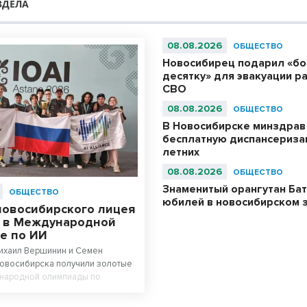
ЗДЕЛА
08.08.2026
ОБЩЕСТВО
Новосибирец подарил «б
десятку» для эвакуации р
СВО
08.08.2026
ОБЩЕСТВО
В Новосибирске минздрав
бесплатную диспансериза
летних
08.08.2026
ОБЩЕСТВО
Знаменитый орангутан Бат
ОБЩЕСТВО
юбилей в новосибирском 
новосибирского лицея
 в Международной
е по ИИ
Михаил Вершинин и Семен
Новосибирска получили золотые
народной олимпиады по
у интеллекту. Ученики лицея
 Сибири» в составе российской