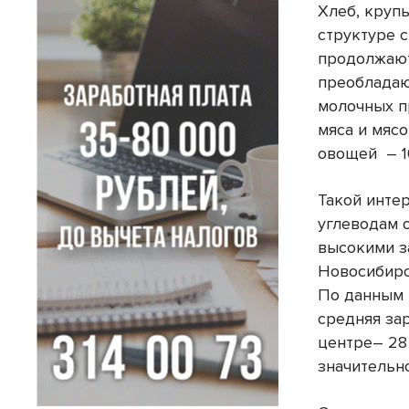
Хлеб, круп
структуре с
продолжают
преобладаю
молочных п
мяса и мясо
овощей – 1
Такой инте
углеводам 
высокими з
Новосибирс
По данным 
средняя за
центре– 28 
значительно