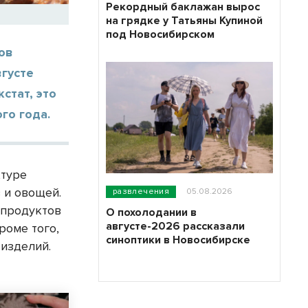
Рекордный баклажан вырос
на грядке у Татьяны Купиной
под Новосибирском
ов
вгусте
стат, это
го года.
ктуре
 и овощей.
развлечения
05.08.2026
 продуктов
О похолодании в
августе-2026 рассказали
роме того,
синоптики в Новосибирске
 изделий.