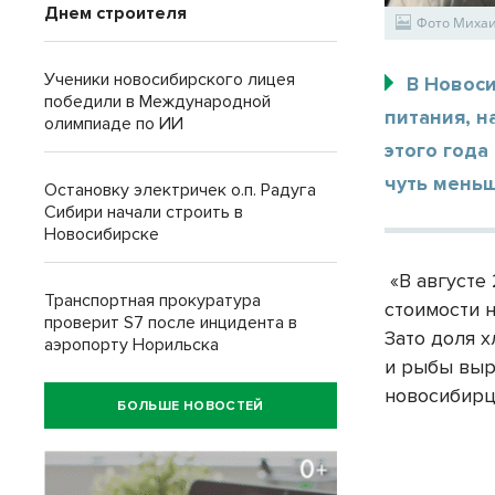
Днем строителя
Фото Миха
Ученики новосибирского лицея
В Новос
победили в Международной
питания, н
олимпиаде по ИИ
этого года
чуть меньш
Остановку электричек о.п. Радуга
Сибири начали строить в
Новосибирске
«В августе 
Транспортная прокуратура
стоимости 
проверит S7 после инцидента в
Зато доля 
аэропорту Норильска
и рыбы выр
новосибирц
БОЛЬШЕ НОВОСТЕЙ