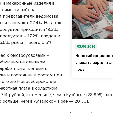
ы и макаронные изделия в
тоимости набора,
 представители ведомства,
т и занимают 27,4%. На долю
родуктов приходится 19,3%,
продуктов – 17,2%, плодов и
6,6%, рыбы – всего 5,5%.
03.06.2016
рес к быстроусвояемым
Новосибирцам по
объясним не слишком
снижать зарплаты 
аработными платами в
году
ке и постоянным ростом цен.
того же Новосибирскстата,
работная плата в областном
714 рублей, это меньше, чем в Кузбассе (28 999), зат
 больше, чем в Алтайском крае — 20 301.