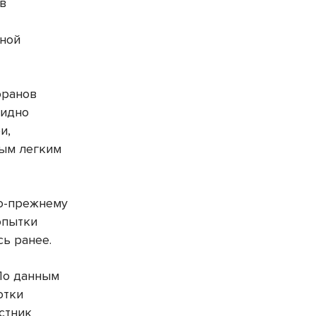
в
нной
оранов
бидно
и,
ным легким
по-прежнему
опытки
ь ранее.
 По данным
отки
стник