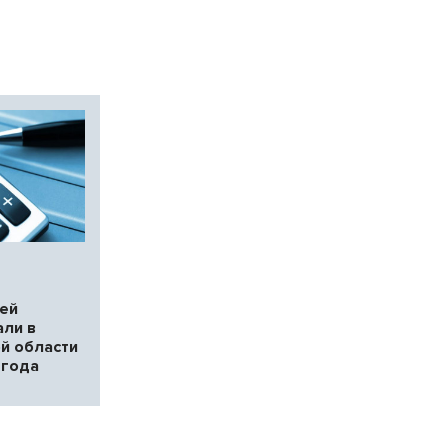
лей
али в
й области
 года