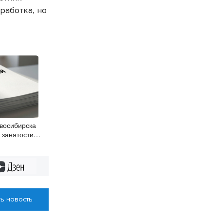
работка, но
восибирска
 занятости
вакансий
Дзен
ь новость