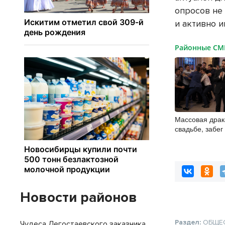
опросов не
и активно и
Районные С
Массовая драк
свадьбе, забе
ведущие из Но
рассказали о 
на мероприят
Новости районов
Раздел:
ОБЩЕ
Чудеса Легостаевского заказника