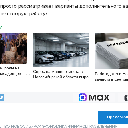
 просто рассматривает варианты дополнительного за
щет вторую работу».
МИ
а, роды на
Спрос на машино-места в
г младенцев —
Работодатели Но
Новосибирской области вырос
восибирска
заявили в центры
в полтора раза
происшествиях
почти 32 тысячи 
иях
Предложит
СТВО
НОВОСИБИРСК
ЭКОНОМИКА
ФИНАНСЫ
РАЗВЛЕЧЕНИЯ