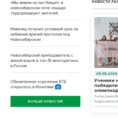
НОВОСТИ РА
«Мы живём на пастбище!»: в
новосибирском селе лошади
терроризируют жителей
Инвалид получил условный срок за
избиение врачей протезом под
Новосибирском
Новосибирский преподаватель с
женой вошли в топ-16 многодетных
в России
09.08.2026
Ученики 
Обновлённое отделение ВТБ
победили
открылось в Искитиме
олимпиад
11-классники 
Родионов из 
БОЛЬШЕ НОВОСТЕЙ
медали Между
искусственном
№22 «Надежда