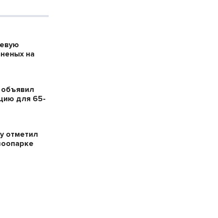
оевую
аненых на
 объявил
цию для 65-
у отметил
зоопарке