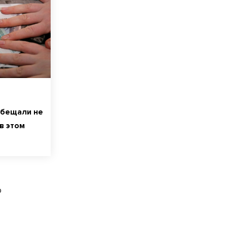
обещали не
в этом
о