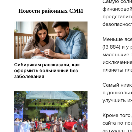
Самую соли
финансовой
представит
безопасност
Меньше все
(13 884) и 
маленькие 
исключение
планеты пла
Самый низк
в дошкольн
улучшить и
Кроме того
сайта по п
актуален д