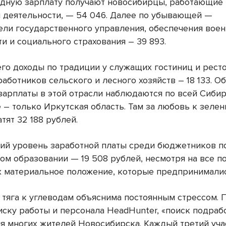
дную зарплату получают новосибирцы, работающие 
 деятельности, — 54 046. Далее по убывающей —
ели государственного управления, обеспечения вое
и и социального страхования – 39 893.
го доходы по традиции у служащих гостиниц и рест
у работников сельского и лесного хозяйств – 18 133. О
зарплаты в этой отрасли наблюдаются по всей Сибир
 – только Иркутская область. Там за любовь к зеле
тят 32 188 рублей.
ий уровень заработной платы среди бюджетников 
ом образовании — 19 508 рублей, несмотря на все п
х материальное положение, которые предпринималис
, тяга к углеводам объяснима постоянным стрессом.
оиску работы и персонала HeadHunter, «поиск подраб
ля многих жителей Новосибирска. Каждый третий уча