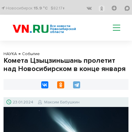
Новосибирск
15.9 °C
$82.17↑
Все новости
Новосибирской
области
НАУКА
→
Событие
Комета Цзыцзиньшань пролетит
над Новосибирском в конце января
23.01.2024
Максим Бабушкин