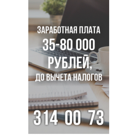
Новосибирцам объяснили новые правила сверхурочной
работы
Новосибирский пенсионер насмерть забил тростью
пьющего сына подруги
Площадь у Монумента Славы в Новосибирске пошла
трещинами сразу после ремонта