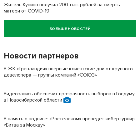
Житель Купино получил 200 тыс. рублей за смерть
матери от COVID-19
БОЛЬШЕ НОВОСТЕЙ
Новосибирский суд наказал водителя за смерть
пенсионерки на вокзале
Новости партнеров
«Мы живём на пастбище!»: в новосибирском селе лошади
терроризируют жителей
В ЖК «Гренландия» впервые клиентские дни от крупного
девелопера — группы компаний «СОЮЗ»
Инвалид получил условный срок за избиение врачей
протезом под Новосибирском
Видеозапись обеспечит прозрачность выборов в Госдуму
в Новосибирской области
Новосибирский преподаватель с женой вошли в топ-16
многодетных в России
В память о подвиге: «Ростелеком» проведет кибертурнир
«Битва за Москву»
Обновлённое отделение ВТБ открылось в Искитиме