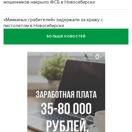
мошенников накрыло ФСБ в Новосибирске
«Мамкиных грабителей» задержали за кражу с
пистолетом в Новосибирске
БОЛЬШЕ НОВОСТЕЙ
Царь-томат из Новосибирска побил рекорд России по
весу в 3 кг
В Новосибирской области начинается второй пик
активности клещей
Новосибирских дачников призвали накормить животных в
зоопарке
Движение на три месяца ограничат на трассе
«Новосибирск - Ленинск-Кузнецкий»