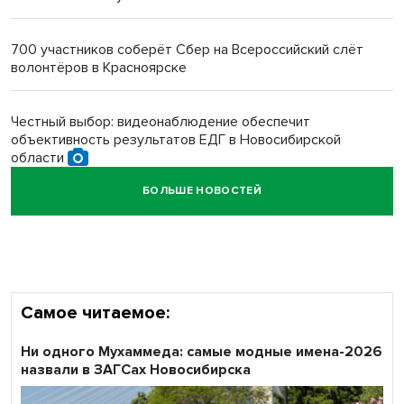
Новосибирский преподаватель с женой вошли в топ-16
многодетных в России
700 участников соберёт Сбер на Всероссийский слёт
волонтёров в Красноярске
Обновлённое отделение ВТБ открылось в Искитиме
Честный выбор: видеонаблюдение обеспечит
объективность результатов ЕДГ в Новосибирской
области
БОЛЬШЕ НОВОСТЕЙ
Кибертанки пошли в бой: «Ростелеком» объявляет
участников «Битвы заводов» от Новосибирской
области
Самое читаемое:
Ни одного Мухаммеда: самые модные имена-2026
назвали в ЗАГСах Новосибирска