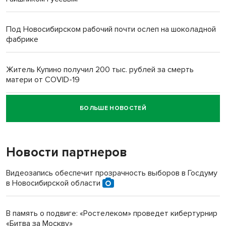
Под Новосибирском рабочий почти ослеп на шоколадной
фабрике
Житель Купино получил 200 тыс. рублей за смерть
матери от COVID-19
БОЛЬШЕ НОВОСТЕЙ
Новосибирский суд наказал водителя за смерть
пенсионерки на вокзале
Новости партнеров
«Мы живём на пастбище!»: в новосибирском селе лошади
терроризируют жителей
Видеозапись обеспечит прозрачность выборов в Госдуму
в Новосибирской области
Инвалид получил условный срок за избиение врачей
протезом под Новосибирском
В память о подвиге: «Ростелеком» проведет кибертурнир
«Битва за Москву»