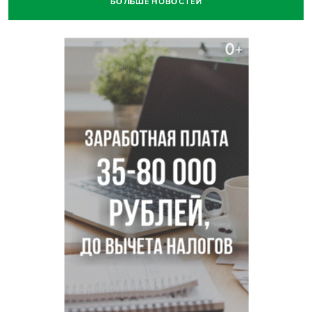
БОЛЬШЕ НОВОСТЕЙ
Нейросеть для диагностики депрессии в крови создали в
Новосибирске
Двум бойцам СВО после минно-взрывной травмы
«оживили» нервы в Новосибирске
Персидский ковер «108 шахов» впервые вывезли из музея
Востока в Новосибирск
Актриса из Новосибирска Евгения Туркова сыграла мать
в сериале «Малой»