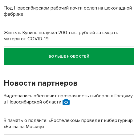
Под Новосибирском рабочий почти ослеп на шоколадной
фабрике
Житель Купино получил 200 тыс. рублей за смерть
матери от COVID-19
БОЛЬШЕ НОВОСТЕЙ
Новосибирский суд наказал водителя за смерть
пенсионерки на вокзале
Новости партнеров
«Мы живём на пастбище!»: в новосибирском селе лошади
терроризируют жителей
Видеозапись обеспечит прозрачность выборов в Госдуму
в Новосибирской области
Инвалид получил условный срок за избиение врачей
протезом под Новосибирском
В память о подвиге: «Ростелеком» проведет кибертурнир
«Битва за Москву»
Новосибирский преподаватель с женой вошли в топ-16
многодетных в России