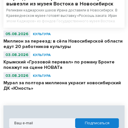
вывезли из музея Востока в Новосибирск
Реликвии каджарских шахов Ирана доставили в Новосибирск. В
Краеведческом музее готовят выставку «Роскошь заката: Иран
эпохи Каджаров» из фондов Государственного музея Востока.
Центральным экспонатом выставки станет персидский ковер,
сотканный для последнего шаха династии – 11-летнего Султан
05.08.2026
КУЛЬТУРА
Ахмад Шаха.
Миллион за переезд: в сёла Новосибирской области
едут 20 работников культуры
03.08.2026
КУЛЬТУРА
Крымский «Грозовой перевал» по роману Бронте
покажут на сцене НОВАТа
03.08.2026
КУЛЬТУРА
Мурал за полтора миллиона украсит новосибирский
ДК «Юность»