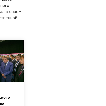
чного
зал в своем
ственной
ского
на