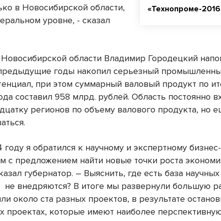
лько в Новосибирской области,
«Технопроме-2016
еральном уровне, - сказал
 Новосибирской области Владимир Городецкий напом
 предыдущие годы накопил серьезный промышленны
тенциал, при этом суммарный валовый продукт по и
да составил 958 млрд. рублей. Область постоянно в
дцатку регионов по объему валового продукта, но е
аться.
4 году я обратился к научному и экспертному бизнес
м с предложением найти новые точки роста эконом
казал губернатор. – Выяснить, где есть база научны
н
не внедряются? В итоге мы развернули большую ра
ли около ста разных проектов, в результате останов
х проектах, которые имеют наиболее перспективну