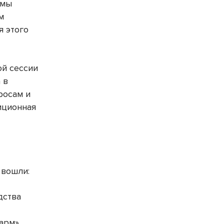
ммы
м
я этого
ой сессии
 в
росам и
иционная
 вошли:
дства
арм»,