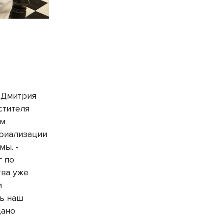
 Дмитрия
стителя
ам
триализации
мы. -
г по
тва уже
и
ть наш
дано