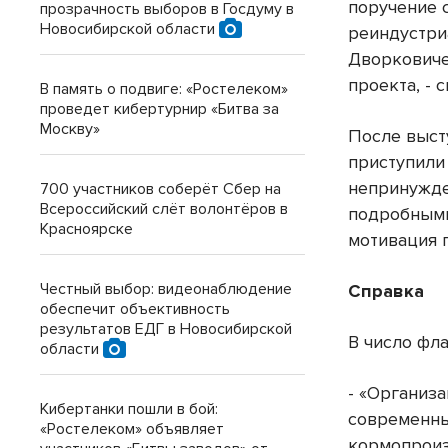
поручение 
прозрачность выборов в Госдуму в
Новосибирской области
реиндустри
Дворковиче
проекта, - 
В память о подвиге: «Ростелеком»
проведет кибертурнир «Битва за
Москву»
После выст
приступили
непринужде
700 участников соберёт Сбер на
Всероссийский слёт волонтёров в
подробными
Красноярске
мотивация 
Честный выбор: видеонаблюдение
Справка
обеспечит объективность
результатов ЕДГ в Новосибирской
В число фл
области
- «Организ
Кибертанки пошли в бой:
современны
«Ростелеком» объявляет
кормопроиз