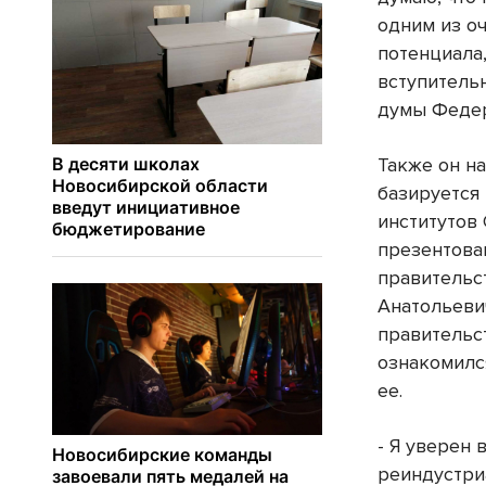
одним из о
потенциала
вступитель
думы Федер
Также он н
базируется
институтов 
презентова
правитель
Анатольеви
правительс
ознакомилс
ее.
- Я уверен 
реиндустри