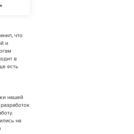
»
нил, что
й и
тогам
ходит в
ще есть
-
ики нашей
х разработок
боту.
ились на
ю