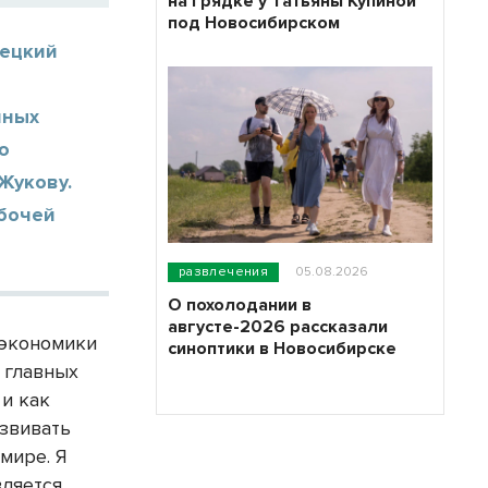
на грядке у Татьяны Купиной
под Новосибирском
децкий
чных
ю
Жукову.
бочей
развлечения
05.08.2026
О похолодании в
августе-2026 рассказали
 экономики
синоптики в Новосибирске
 главных
 и как
азвивать
мире. Я
вляется