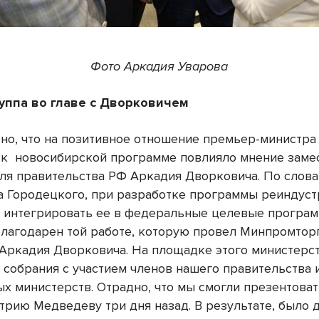
Фото Аркадия Уварова
уппа во главе с Дворковичем
но, что на позитивное отношение премьер-министра
 к
новосибирской программе повлияло мнение заме
ля правительства РФ Аркадия Дворковича. По слов
а Городецкого, при разработке программы реиндус
 интегрировать ее в федеральные целевые програм
благодарен той работе, которую провел Минпромтор
Аркадия Дворковича. На площадке этого министерс
 собрания с участием членов нашего правительства 
х министерств. Отрадно, что мы смогли презентова
трию Медведеву три дня назад. В результате, было 