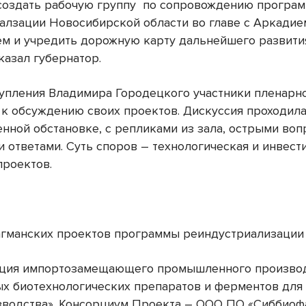
создать рабочую группу
по сопровождению програ
алзации Новосибирской области во главе с Аркадие
м и учредить дорожную карту дальнейшего развити
сказал губернатор.
упления Владимира Городецкого участники пленарн
 к обсуждению своих проектов. Дискуссия проходила
нной обстановке, с репликами из зала, острыми воп
 ответами. Суть споров – технологическая и инвест
проектов.
агманских проектов программы реиндустриализации
ация импортозамещающего промышленного произво
х биотехнологических препаратов и ферментов для
водства». Консорциум Проекта – ООО ПО «Сиббиоф