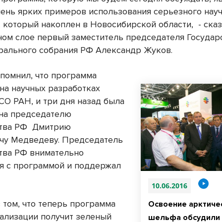
чень ярких примеров использования серьезного нау
, который накоплен в Новосибирской области,
- ска
ном слое первый заместитель председателя Государ
ального собрания РФ Александр Жуков.
апомнил, что программа
 на научных разработках
СО РАН, и три дня назад была
на председателю
ства РФ Дмитрию
чу Медведеву. Председатель
тва РФ внимательно
я с программой и поддержал
10.06.2016
в том, что теперь программа
Освоение арктиче
ализации получит зеленый
шельфа обсудили 