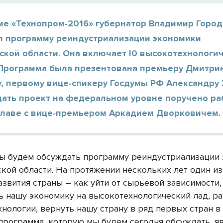
ме «Технопром-2016» губернатор Владимир Горо
л программу реиндустриализации экономики
ской области. Она включает l0 высокотехнологи
 Программа была презентована премьеру Дмитри
, первому вице-спикеру Госдумы РФ Александру 
ать проект на федеральном уровне поручено ра
 главе с вице-премьером Аркадием Дворковичем.
мы будем обсуждать программу реиндустриализации
кой области. На протяжении нескольких лет один из
звития страны – как уйти от сырьевой зависимости,
ь нашу экономику на высокотехнологический лад, р
нологии, вернуть нашу страну в ряд первых стран в 
 программа, которую мы будем сегодня обсуждать, я