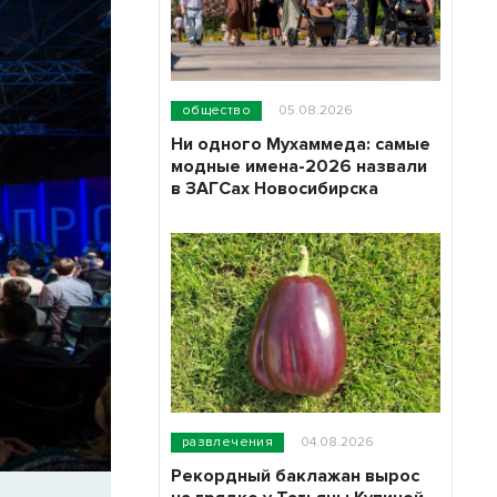
общество
05.08.2026
Ни одного Мухаммеда: самые
модные имена-2026 назвали
в ЗАГСах Новосибирска
развлечения
04.08.2026
Рекордный баклажан вырос