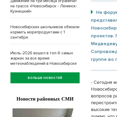
Движение на три месяца ограничат
на трассе «Новосибирск - Ленинск-
Кузнецкий»
На фору
представи
Новосибирских школьников обязали
Новосибир
кормить морепродуктами с 1
проектов.
сентября
Медведеву
Сопровожд
Июль-2026 вошел в топ-6 самых
жарких за все время
группе во
метеонаблюдений в Новосибирске
БОЛЬШЕ НОВОСТЕЙ
- Сегодня 
Новосибирс
вопросов ра
перестроит
высокие тех
думаю, что