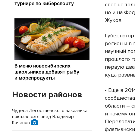
свет не то
но и на Фед
Жуков.
Губернатор
регион и в
научный по
прошлого го
первую два
куда развив
- Еще в 201
Новости районов
сообщества
области – с
Чудеса Легостаевского заказника
и почему о
показал охотовед Владимир
Перелопати
Коченов
флагмански