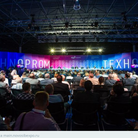
а main.novosibexpo.ru