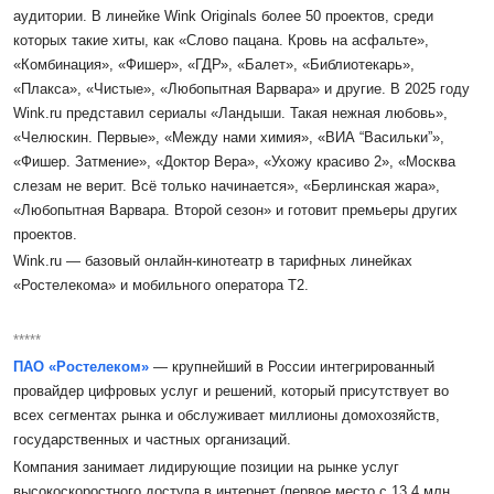
аудитории.
В линейке Wink Originals более 50 проектов, среди
которых такие хиты, как «Слово пацана. Кровь на асфальте»,
«Комбинация», «Фишер», «ГДР», «Балет», «Библиотекарь»,
«Плакса», «Чистые», «Любопытная Варвара» и другие. В 2025 году
Wink.ru представил сериалы «Ландыши. Такая нежная любовь»,
«Челюскин. Первые», «Между нами химия», «ВИА “Васильки”»,
«Фишер. Затмение», «Доктор Вера», «Ухожу красиво 2», «Москва
слезам не верит. Всё только начинается», «Берлинская жара»,
«Любопытная Варвара. Второй сезон» и готовит премьеры других
проектов.
Wink.ru — базовый онлайн-кинотеатр в тарифных линейках
«Ростелекома» и мобильного оператора
Т2.
*****
ПАО «Ростелеком»
— крупнейший в России интегрированный
провайдер цифровых услуг и решений, который присутствует во
всех сегментах рынка и обслуживает миллионы домохозяйств,
государственных и частных организаций.
Компания занимает лидирующие позиции на рынке услуг
высокоскоростного доступа в интернет (первое место с 13,4 млн