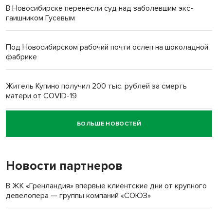
В Новосибирске перенесли суд над заболевшим экс-
гаишником Гусевым
Под Новосибирском рабочий почти ослеп на шоколадной
фабрике
Житель Купино получил 200 тыс. рублей за смерть
матери от COVID-19
БОЛЬШЕ НОВОСТЕЙ
Новосибирский суд наказал водителя за смерть
пенсионерки на вокзале
Новости партнеров
«Мы живём на пастбище!»: в новосибирском селе лошади
терроризируют жителей
В ЖК «Гренландия» впервые клиентские дни от крупного
девелопера — группы компаний «СОЮЗ»
Инвалид получил условный срок за избиение врачей
протезом под Новосибирском