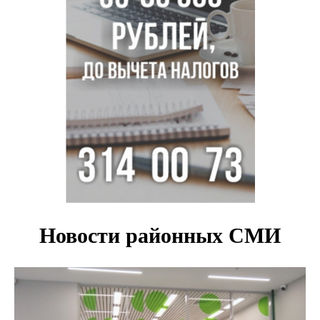
Остановку электричек о.п. Радуга Сибири начали строить
в Новосибирске