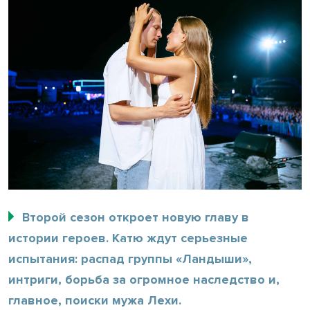
Второй сезон откроет новую главу в
истории героев. Катю ждут серьезные
испытания: распад группы «Ландыши»,
интриги, борьба за огромное наследство и,
главное, поиски мужа Лехи.