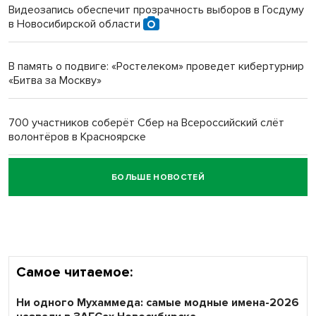
Видеозапись обеспечит прозрачность выборов в Госдуму
в Новосибирской области
Новосибирский преподаватель с женой вошли в топ-16
многодетных в России
В память о подвиге: «Ростелеком» проведет кибертурнир
«Битва за Москву»
Обновлённое отделение ВТБ открылось в Искитиме
700 участников соберёт Сбер на Всероссийский слёт
волонтёров в Красноярске
БОЛЬШЕ НОВОСТЕЙ
Честный выбор: видеонаблюдение обеспечит
объективность результатов ЕДГ в Новосибирской
области
Самое читаемое:
Ни одного Мухаммеда: самые модные имена-2026