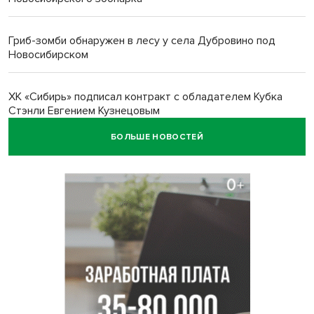
Гриб-зомби обнаружен в лесу у села Дубровино под
Новосибирском
ХК «Сибирь» подписал контракт с обладателем Кубка
Стэнли Евгением Кузнецовым
БОЛЬШЕ НОВОСТЕЙ
Отправил инвалида на СВО и получил его «посмертные»
выплаты адвокат из Черепаново
Андрей Травников поздравил новосибирцев с
юбилейным Днем строителя
Ученики новосибирского лицея победили в
Международной олимпиаде по ИИ