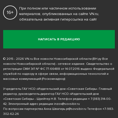
При полном или частичном использовании
16+
материалов, опубликованных на сайте VN.ru,
обязательна активная гиперссылка на сайт
НАПИСАТЬ В РЕДАКЦИЮ
© 2015 - 2026 VN.ru Все новости Новосибирской области (ВН.ру Все
новости Новосибирской области) - сетевое издание. Свидетельство о
регистрации СМИ ЭЛ № ФС 77-66488 от 14.07.2016 выдано Федеральной
службой по надзору в сфере связи, информационных технологий и
массовых коммуникаций (Роскомнадзор)
Учредитель ГАУ НСО «Издательский дом «Советская Сибирь». Главный
редактор, руководитель-директор ГАУ НСО «Издательский дом
«Советская Сибирь» - Шрейтер Н.В. Телефон редакции
+ 7 (383) 314-00-
42
; Электронный адрес редакции
inzov@sovsibir.ru
По вопросам партнерства Анна Швагирь
pr@sovsibir.ru
Телефон
+7-983-
302-62-26