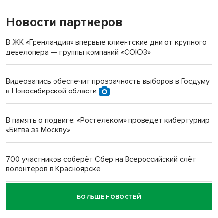
Новости партнеров
«Мы живём на пастбище!»: в новосибирском селе лошади
терроризируют жителей
В ЖК «Гренландия» впервые клиентские дни от крупного
девелопера — группы компаний «СОЮЗ»
Инвалид получил условный срок за избиение врачей
протезом под Новосибирском
Видеозапись обеспечит прозрачность выборов в Госдуму
в Новосибирской области
Новосибирский преподаватель с женой вошли в топ-16
многодетных в России
В память о подвиге: «Ростелеком» проведет кибертурнир
«Битва за Москву»
Обновлённое отделение ВТБ открылось в Искитиме
700 участников соберёт Сбер на Всероссийский слёт
волонтёров в Красноярске
БОЛЬШЕ НОВОСТЕЙ
Честный выбор: видеонаблюдение обеспечит
объективность результатов ЕДГ в Новосибирской
области