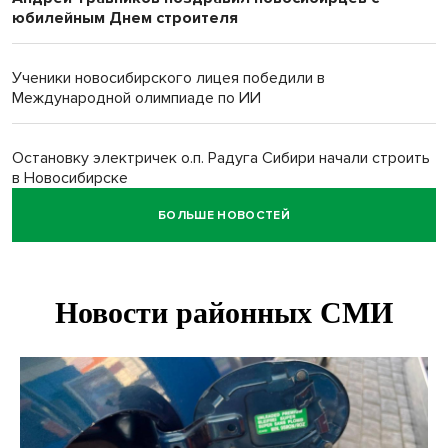
юбилейным Днем строителя
Ученики новосибирского лицея победили в
Международной олимпиаде по ИИ
Остановку электричек о.п. Радуга Сибири начали строить
в Новосибирске
БОЛЬШЕ НОВОСТЕЙ
Транспортная прокуратура проверит S7 после инцидента
в аэропорту Норильска
500 литров ухи сварили новосибирцам на
Бугринском пляже
Под Новосибирском двое пострадали в ДТП с
перевернувшейся «ГАЗелью»