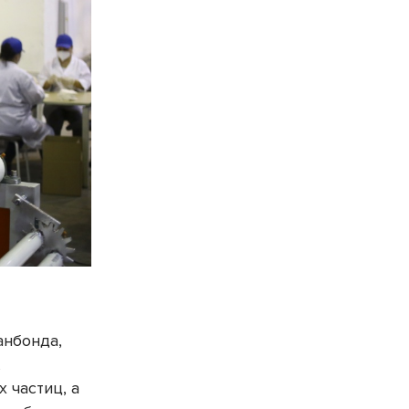
анбонда,
,
 частиц, а