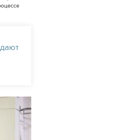
роцессе
адают