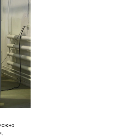
 можно
м,