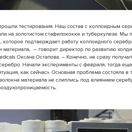
 прошли тестирования. Наш состав с коллоидным се
али на золотистом стафилококке и туберкулезе. Мы 
, которое подтверждает работу коллоидного серебр
и материала,
– говорит директор по развитию холди
edicals Оксана Остапова. – Конечно, не сразу получа
 серебро. Начали эксперименты с февраля, тогда еще
итуация, как сейчас». Основная проблема состояла в 
 волокна материала не слиплись под влиянием сереб
воздухопроницаемость.