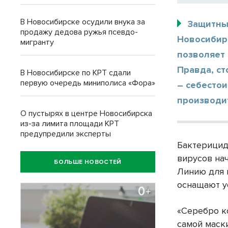
В Новосибирске осудили внука за
Защитны
продажу дедова ружья псевдо-
Новосибир
мигранту
позволяет 
Правда, с
В Новосибирске по КРТ сдали
первую очередь миниполиса «Фора»
– себестои
производит
О пустырях в центре Новосибирска
из-за лимита площади КРТ
предупредили эксперты
Бактерицид
вирусов на
БОЛЬШЕ НОВОСТЕЙ
Линию для 
оснащают у
«Серебро к
самой маск