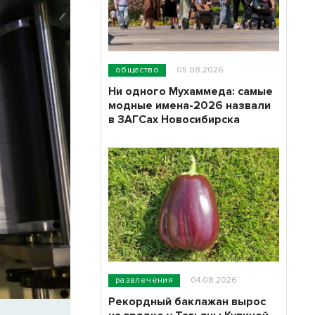
общество
05.08.2026
Ни одного Мухаммеда: самые
модные имена-2026 назвали
в ЗАГСах Новосибирска
развлечения
04.08.2026
Рекордный баклажан вырос