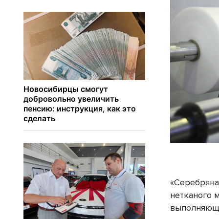
«Серебряная
нетканого м
выполняюще