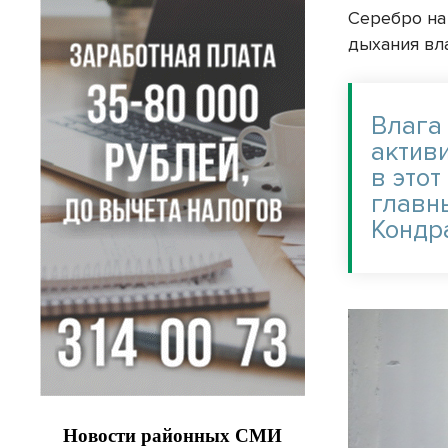
Серебро на
дыхания вл
Влага
актив
в этот
главн
Кондр