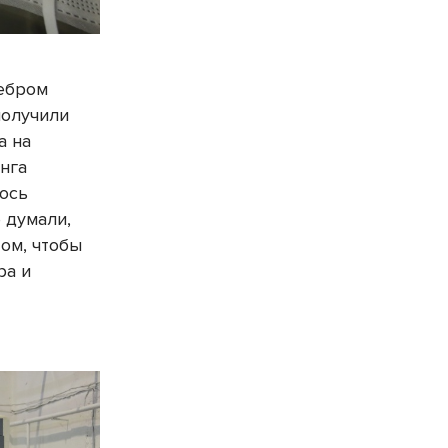
ребром
получили
а на
нга
лось
 думали,
том, чтобы
ра и