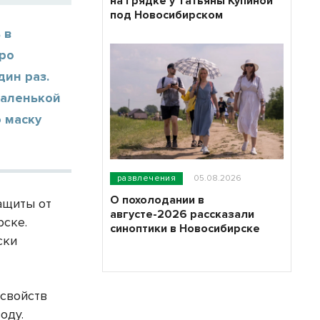
на грядке у Татьяны Купиной
под Новосибирском
 в
бро
дин раз.
маленькой
ю маску
развлечения
05.08.2026
О похолодании в
ащиты от
августе-2026 рассказали
рске.
синоптики в Новосибирске
ски
свойств
оду.