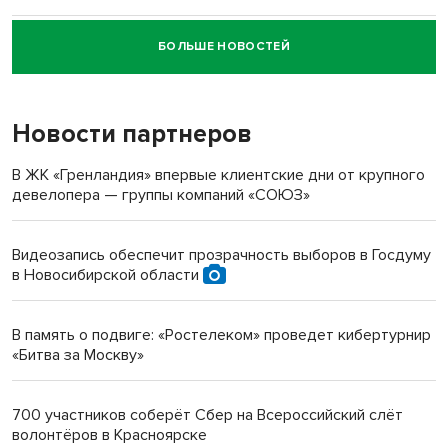
БОЛЬШЕ НОВОСТЕЙ
Новосибирский суд наказал водителя за смерть
пенсионерки на вокзале
Новости партнеров
«Мы живём на пастбище!»: в новосибирском селе лошади
терроризируют жителей
В ЖК «Гренландия» впервые клиентские дни от крупного
девелопера — группы компаний «СОЮЗ»
Инвалид получил условный срок за избиение врачей
протезом под Новосибирском
Видеозапись обеспечит прозрачность выборов в Госдуму
в Новосибирской области
Новосибирский преподаватель с женой вошли в топ-16
многодетных в России
В память о подвиге: «Ростелеком» проведет кибертурнир
«Битва за Москву»
Обновлённое отделение ВТБ открылось в Искитиме
700 участников соберёт Сбер на Всероссийский слёт
волонтёров в Красноярске