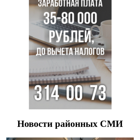
пистолетом в Новосибирске
Царь-томат из Новосибирска побил рекорд России по
весу в 3 кг