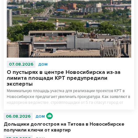
07.08.2026
ДОМ
О пустырях в центре Новосибирска из-за
лимита площади КРТ предупредили
эксперты
Минимальную площадь участка для реализации проектов КРТ в
Новосибирске предлагает увеличить прокуратура. Как заявляют в
надзорном ведомстве, стройплощадки от 5 га спасут город от
точечной застройки. Как заявляют девелоперы, такая высокая
планка минимальной площади может привести к деградации
06.08.2026
ДОМ
старых промзон и ветхой застройки в центре Новосибирска.
Дольщики долгостроя на Титова в Новосибирске
получили ключи от квартир