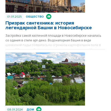
01.01.2025
ОБЩЕСТВО
Призрак сантехника: история
легендарной Башни в Новосибирске
Застройка самой хаотичной площади в Новосибирске началась
со здания в стиле арт-деко. Водонапорная башня в виде
шахматной ладьи появилась на огромном картофельном поле в
конце 30-х годов. Сейчас стильное здание на площади Маркса
спрятано за хрущевками, его хорошо видно только с высоких
точек обзора. Впрочем, с окружением Башне никогда не везло.
Сначала вокруг была картошка, которую сажали жители
окрестных деревень, затем возникли пятиэтажки, а после
зашумела пестрая барахолка на площади Маркса. Публикуется
повторно в цикле «Лучшие материалы VN.RU за 2023 год».
08.01.2024
ДОМ