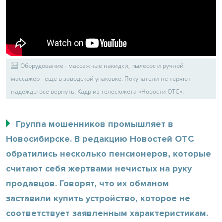
Оборудование - массажные накидки, пылесос и ручной
массажер - еще в заводской упаковке. Покупатели не теряют
надежды все вернуть. Кадр из телесюжета «Новости ОТС».
Группа мошенников промышляет в
Новосибирске. В редакцию Новостей ОТС
обратились несколько пенсионеров, которые
считают себя жертвами нечистых на руку
продавцов. Говорят, что их обманом
заставили купить устройство, которое не
соответствует заявленным характеристикам.