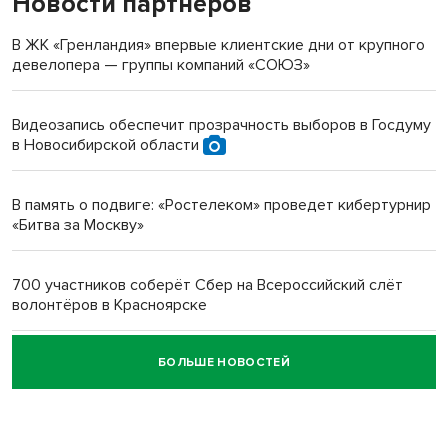
Новости партнеров
«Мы живём на пастбище!»: в новосибирском селе лошади
терроризируют жителей
В ЖК «Гренландия» впервые клиентские дни от крупного
девелопера — группы компаний «СОЮЗ»
Инвалид получил условный срок за избиение врачей
протезом под Новосибирском
Видеозапись обеспечит прозрачность выборов в Госдуму
в Новосибирской области
Новосибирский преподаватель с женой вошли в топ-16
многодетных в России
В память о подвиге: «Ростелеком» проведет кибертурнир
«Битва за Москву»
Обновлённое отделение ВТБ открылось в Искитиме
700 участников соберёт Сбер на Всероссийский слёт
волонтёров в Красноярске
БОЛЬШЕ НОВОСТЕЙ
Честный выбор: видеонаблюдение обеспечит
объективность результатов ЕДГ в Новосибирской
области