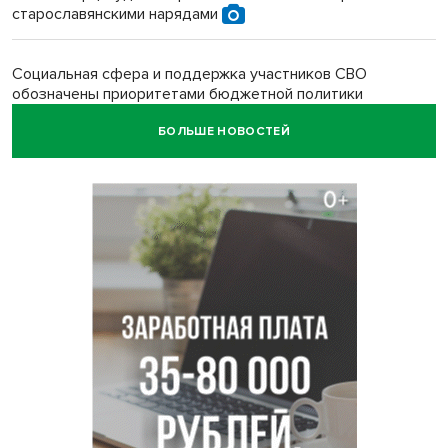
старославянскими нарядами
Социальная сфера и поддержка участников СВО
обозначены приоритетами бюджетной политики
Новосибирской области
БОЛЬШЕ НОВОСТЕЙ
Главные дороги Новосибирска закрыли для самокатов к 11
августа
Парашютную вышку за 16 миллионов закупил детский
лагерь под Новосибирском
Заборы на площади Маркса сносят для новой зоны
отдыха в Новосибирске
Глава сельсовета Игорь Конах утонул у острова в
Новосибирском водохранилище