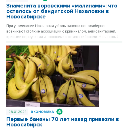
Знаменита воровскими «малинами»: что
осталось от бандитской Нахаловки в
Новосибирске
При упоминании Нахаловки у большинства новосибирцев
возникают стойкие ассоциации с криминалом, антисанитарией,
кривыми переулками и вросшими в землю хибарами. Но частный
сектор Нахаловки, где сильны правила рабочей слободки, уже не
тот, что прежде. Дома здесь примерили одежду из сайдинга, есть
водопровод, проводится газ. Здесь даже родился самый
легендарный герой Новосибирска, но инвесторы все еще
обходят стороной близкую к Оби территорию. Публикуется
повторно в цикле «Лучшие материалы VN.RU за 2023 год».
08.01.2024
ЭКОНОМИКА
Первые бананы 70 лет назад привезли в
Новосибирск