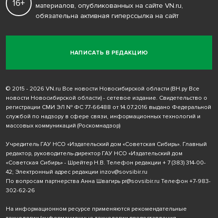
16+
материалов, опубликованных на сайте VN.ru,
обязательна активная гиперссылка на сайт
НАПИСАТЬ В РЕДАКЦИЮ
© 2015 - 2026 VN.ru Все новости Новосибирской области (ВН.ру Все
новости Новосибирской области) - сетевое издание. Свидетельство о
регистрации СМИ ЭЛ № ФС 77-66488 от 14.07.2016 выдано Федеральной
службой по надзору в сфере связи, информационных технологий и
массовых коммуникаций (Роскомнадзор)
Учредитель ГАУ НСО «Издательский дом «Советская Сибирь». Главный
редактор, руководитель-директор ГАУ НСО «Издательский дом
«Советская Сибирь» - Шрейтер Н.В. Телефон редакции
+ 7 (383) 314-00-
42
; Электронный адрес редакции
inzov@sovsibir.ru
По вопросам партнерства Анна Швагирь
pr@sovsibir.ru
Телефон
+7-983-
302-62-26
На информационном ресурсе применяются рекомендательные