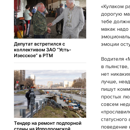
«Кулаком ра
дорогую ма
тебе должн
макак надо 
эмоциональ
эмоции осту
Водителя «
в пьянстве,
нет никаких
лучше, неа
пишут комм
простых лю
совсем нед
«прославил
статусного 
поведение 