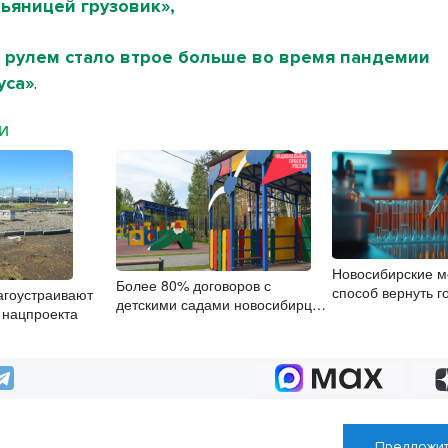
ьяницей грузовик»,
а рулем стало втрое больше во время пандемии
уса»
.
МИ
Новосибирские м
Более 80% договоров с
способ вернуть г
агоустраивают
детскими садами новосибирцы
при параличе го
х нацпроекта
заключили онлайн при помощи
цифровой подписи
Предложит