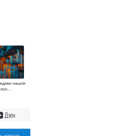
едики нашли
олос
ртани
Дзен
ь новость