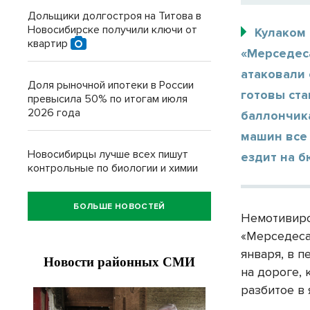
Дольщики долгостроя на Титова в
Новосибирске получили ключи от
Кулаком
квартир
«Мерседес
атаковали 
Доля рыночной ипотеки в России
готовы ста
превысила 50% по итогам июля
2026 года
баллончик
машин все 
Новосибирцы лучше всех пишут
ездит на 
контрольные по биологии и химии
БОЛЬШЕ НОВОСТЕЙ
Немотивиро
«Мерседеса
января, в 
на дороге, 
разбитое в