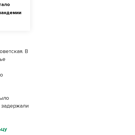
тало
пандемии
оветская. В
ье
по
было
я задержали
ьцу