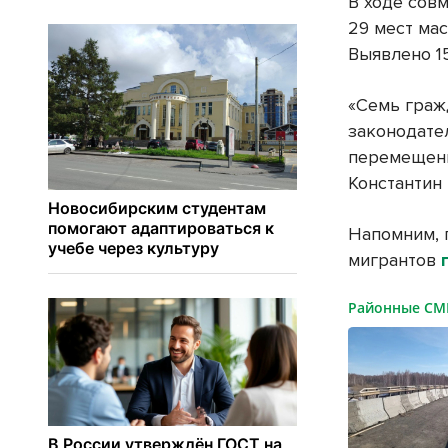
В ходе сов
29 мест мас
Выявлено 1
«Семь граж
законодате
перемещени
Константин 
Напомним, п
мигрантов
Районные С