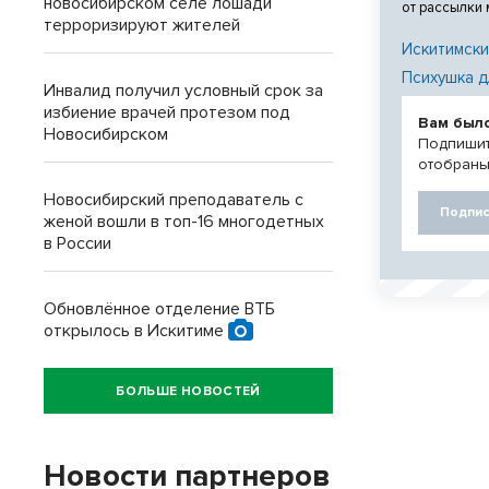
новосибирском селе лошади
от рассылки
терроризируют жителей
Искитимски
Психушка д
Инвалид получил условный срок за
избиение врачей протезом под
Вам был
Новосибирском
Подпишит
отобраны
Новосибирский преподаватель с
Подпис
женой вошли в топ-16 многодетных
в России
Обновлённое отделение ВТБ
открылось в Искитиме
БОЛЬШЕ НОВОСТЕЙ
Новости партнеров