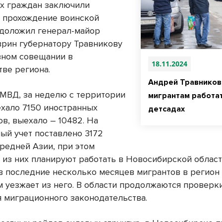
х граждан заключили
а прохождение воинской
 доложил генерал-майор
врин губернатору Травникову
вном совещании в
18.11.2024
тве региона.
Андрей Травников
МВД, за неделю с территории
мигрантам работат
ехало 7150 иностранных
детсадах
в, выехало – 10482. На
ый учет поставлено 3172
редней Азии, при этом
2 из них планируют работать в Новосибирской област
в последние несколько месяцев мигрантов в регион
м уезжает из него. В области продолжаются проверк
 миграционного законодательства.