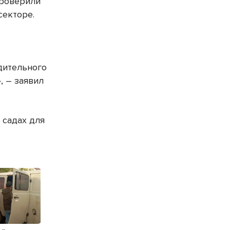
проверили
секторе.
дительного
, – заявил
 садах для