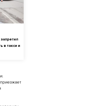
 запретил
ь в такси и
и.
 приезжает
и