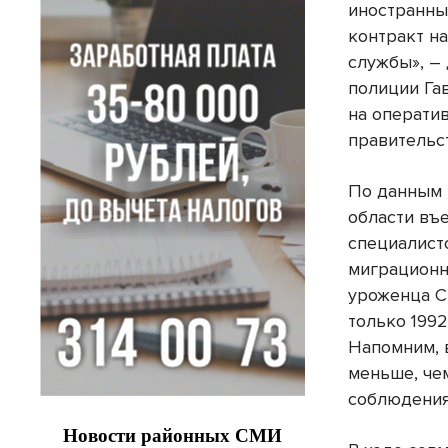
иностранны
контракт н
службы», –
полиции Га
на операти
правительс
По данным 
области въ
специалисто
миграционн
уроженца С
только 199
Напомним, 
меньше, че
соблюдения