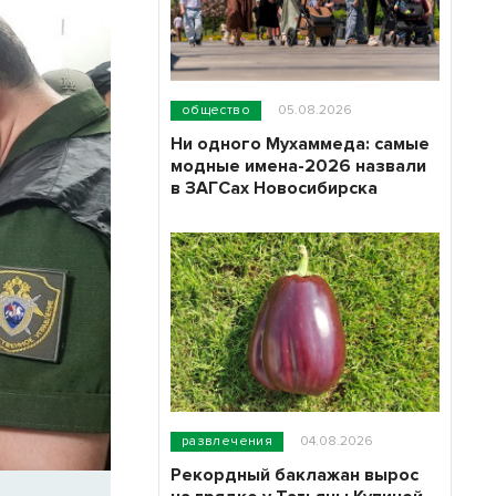
общество
05.08.2026
Ни одного Мухаммеда: самые
модные имена-2026 назвали
в ЗАГСах Новосибирска
развлечения
04.08.2026
Рекордный баклажан вырос