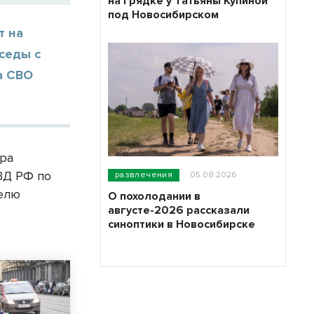
на грядке у Татьяны Купиной
под Новосибирском
т на
седы с
а СВО
ора
ВД РФ по
развлечения
05.08.2026
делю
О похолодании в
августе-2026 рассказали
синоптики в Новосибирске