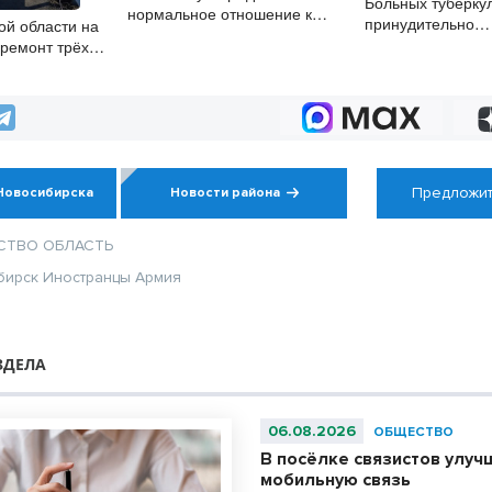
Больных туберку
нормальное отношение к
принудительно
ой области на
сотрудникам
госпитализирова
ремонт трёх
Новосибирской о
Предложит
Новосибирска
Новости района
СТВО
ОБЛАСТЬ
бирск
Иностранцы
Армия
ЗДЕЛА
06.08.2026
ОБЩЕСТВО
В посёлке связистов улуч
мобильную связь