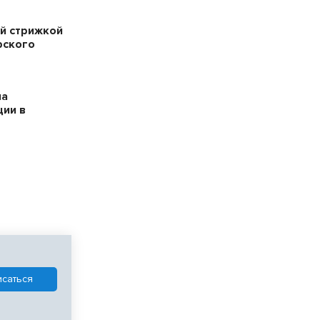
й стрижкой
рского
на
ции в