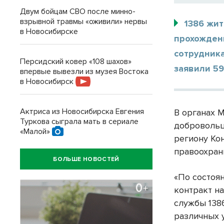
Двум бойцам СВО после минно-
взрывной травмы «оживили» нервы
1386 жи
в Новосибирске
прохожден
сотрудника
Персидский ковер «108 шахов»
заявили 59
впервые вывезли из музея Востока
в Новосибирск
Актриса из Новосибирска Евгения
В органах 
Туркова сыграла мать в сериале
добровольц
«Малой»
региону Ко
правоохран
БОЛЬШЕ НОВОСТЕЙ
«По состоя
контракт н
службы 138
различных у