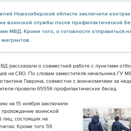
телей Новосибирской области заключили контрак
ие воинской службы после профилактической бе
ми МВД. Кроме того, о готовности отправиться н
 мигрантов.
МВД рассказали о совместной работе с пунктами отб
ев на СВО. По словам заместителя начальника ГУ М
нстантина Гаврина, совместно с военкоматами за не
ители провели 65556 профилактических бесед.
нию на 15 ноября заключили
а прохождение воинской
6 лиц, состоящих на
четах. Кроме того 59