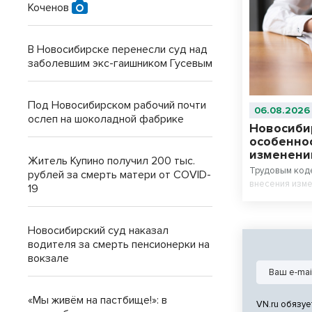
Коченов
В Новосибирске перенесли суд над
заболевшим экс-гаишником Гусевым
Под Новосибирском рабочий почти
06.08.2026
ослеп на шоколадной фабрике
Новосиби
особенно
изменени
Житель Купино получил 200 тыс.
Трудовым код
рублей за смерть матери от COVID-
внесения изме
19
Новосибирский суд наказал
водителя за смерть пенсионерки на
вокзале
«Мы живём на пастбище!»: в
VN.ru обязуе