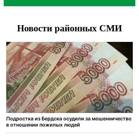
Африканский врач поразил новосибирцев в травмпункте
Академгородка
Покрытие рулежных дорожек обновили в аэропорту
Толмачево по нацпроекту
В Новосибирске зафиксирован рост заболеваемости
энтеровирусной инфекцией
В Новосибирске осудили внука за продажу дедова ружья
псевдо-мигранту