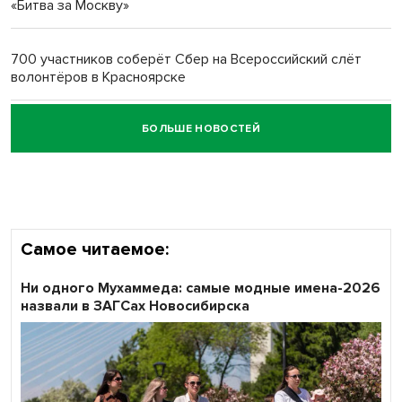
«Битва за Москву»
Обновлённое отделение ВТБ открылось в Искитиме
700 участников соберёт Сбер на Всероссийский слёт
волонтёров в Красноярске
БОЛЬШЕ НОВОСТЕЙ
Честный выбор: видеонаблюдение обеспечит
объективность результатов ЕДГ в Новосибирской
области
Самое читаемое:
Ни одного Мухаммеда: самые модные имена-2026
назвали в ЗАГСах Новосибирска