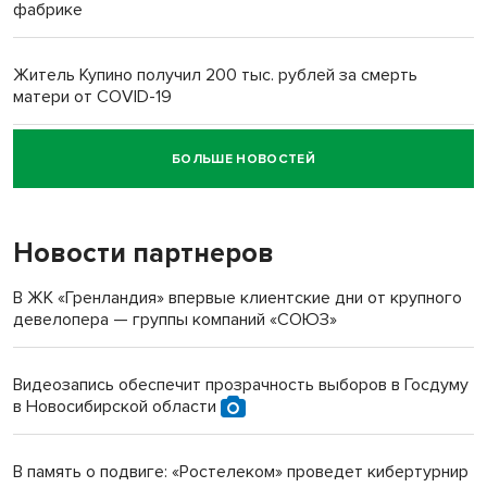
фабрике
Житель Купино получил 200 тыс. рублей за смерть
матери от COVID-19
БОЛЬШЕ НОВОСТЕЙ
Новосибирский суд наказал водителя за смерть
пенсионерки на вокзале
Новости партнеров
«Мы живём на пастбище!»: в новосибирском селе лошади
терроризируют жителей
В ЖК «Гренландия» впервые клиентские дни от крупного
девелопера — группы компаний «СОЮЗ»
Инвалид получил условный срок за избиение врачей
протезом под Новосибирском
Видеозапись обеспечит прозрачность выборов в Госдуму
в Новосибирской области
Новосибирский преподаватель с женой вошли в топ-16
многодетных в России
В память о подвиге: «Ростелеком» проведет кибертурнир