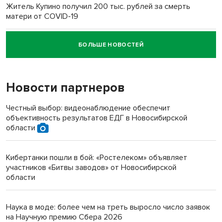
Житель Купино получил 200 тыс. рублей за смерть
матери от COVID-19
БОЛЬШЕ НОВОСТЕЙ
Новосибирский суд наказал водителя за смерть
пенсионерки на вокзале
Новости партнеров
«Мы живём на пастбище!»: в новосибирском селе лошади
терроризируют жителей
Честный выбор: видеонаблюдение обеспечит
объективность результатов ЕДГ в Новосибирской
Инвалид получил условный срок за избиение врачей
области
протезом под Новосибирском
Кибертанки пошли в бой: «Ростелеком» объявляет
Новосибирский преподаватель с женой вошли в топ-16
участников «Битвы заводов» от Новосибирской
многодетных в России
области
Обновлённое отделение ВТБ открылось в Искитиме
Наука в моде: более чем на треть выросло число заявок
на Научную премию Сбера 2026