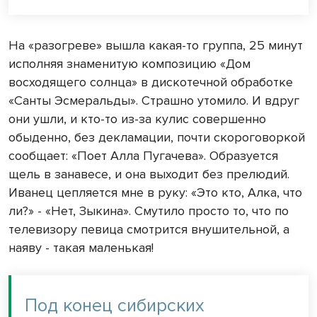
На «разогреве» вышла какая-то группа, 25 минут
исполняя знаменитую ком­позицию «Дом
восходящего солнца» в дискотечной обра­ботке
«Санты Эсмеральды». Страшно утомило. И вдруг
они ушли, и кто-то из-за кулис совершенно
обыденно, без декламации, почти скорого­воркой
сообщает: «Поет Алла Пугачева». Образуется
щель в занавесе, и она выходит без прелюдий.
Иванец цепляется мне в руку: «Это кто, Алка, что
ли?» - «Нет, Зыкина». Смутило просто то, что по
телевизору певица смотрится внушительной, а
наяву - такая малень­кая!
Под конец сибирских