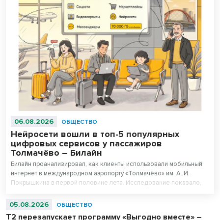
06.08.2026
ОБЩЕСТВО
Нейросети вошли в топ-5 популярных
цифровых сервисов у пассажиров
Толмачёво – Билайн
Билайн проанализировал, как клиенты использовали мобильный
интернет в международном аэропорту «Толмачёво» им. А. И.
Покрышкина в первой половине лета. Исследование показало,
что нейросети вошли в число пяти самых популярных цифровых
сервисов у пассажиров 16–44 лет. При этом миллениалы (29–44
05.08.2026
ОБЩЕСТВО
года) оказались самыми активными пользователями нейросетей в
Т2 перезапускает программу «Выгодно вместе» –