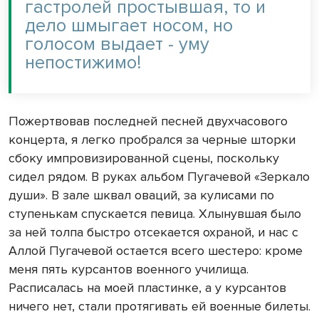
гастролей простывшая, то и
дело шмыгает носом, но
голосом выдает - уму
непостижимо!
Пожертвовав последней песней двухчасового
кон­церта, я легко пробрался за черные шторки
сбоку им­провизированной сцены, поскольку
сидел рядом. В руках альбом Пугачевой «Зеркало
души». В зале шквал оваций, за кулисами по
ступенькам спускается певица. Хлынувшая было
за ней толпа быстро от­секается охраной, и нас с
Аллой Пугачевой остается всего шестеро: кроме
меня пять курсантов военного училища.
Расписалась на мо­ей пластинке, а у курсантов
ничего нет, стали протяги­вать ей военные билеты.