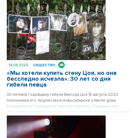
14.08.2020
ОБЩЕСТВО
«Мы хотели купить стену Цоя, но она
бесследно исчезла»: 30 лет со дня
гибели певца
30-летнюю годовщину гибели Виктора Цоя 15 августа 2020
поклонники его творчества в Новосибирске отметят дома.
Концертов не планируется: массово пропеть «Перемен» или
«Звезду по имени Солнце» в этом году не даст коронавирус.
Некуда и прийти помолчать. Подвалов и стен с надписями «Цой
жив» в столице Сибири сейчас не найти. А ведь певец трижды
выступал в Новосибирске.