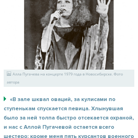
Алла Пугачева на концерте 1979 года в Новосибирске. Фото
автора
«В зале шквал оваций, за кулисами по
ступенькам спускается певица. Хлынувшая
было за ней толпа быстро отсекается охраной,
и нас с Аллой Пугачевой остается всего
шестеро: кроме меня пять курсантов военного