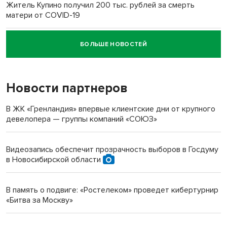
Житель Купино получил 200 тыс. рублей за смерть
матери от COVID-19
БОЛЬШЕ НОВОСТЕЙ
Новосибирский суд наказал водителя за смерть
пенсионерки на вокзале
Новости партнеров
«Мы живём на пастбище!»: в новосибирском селе лошади
терроризируют жителей
В ЖК «Гренландия» впервые клиентские дни от крупного
девелопера — группы компаний «СОЮЗ»
Инвалид получил условный срок за избиение врачей
протезом под Новосибирском
Видеозапись обеспечит прозрачность выборов в Госдуму
в Новосибирской области
Новосибирский преподаватель с женой вошли в топ-16
многодетных в России
В память о подвиге: «Ростелеком» проведет кибертурнир
«Битва за Москву»
Обновлённое отделение ВТБ открылось в Искитиме