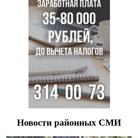
Заборы на площади Маркса сносят для новой зоны
отдыха в Новосибирске
Глава сельсовета Игорь Конах утонул у острова в
Новосибирском водохранилище