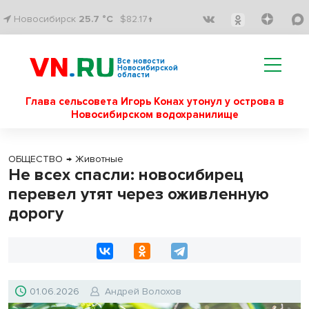
Новосибирск
25.7 °C
$82.17↑
Все новости
Новосибирской
области
Глава сельсовета Игорь Конах утонул у острова в
Новосибирском водохранилище
ОБЩЕСТВО
→
Животные
Не всех спасли: новосибирец
перевел утят через оживленную
дорогу
01.06.2026
Андрей Волохов