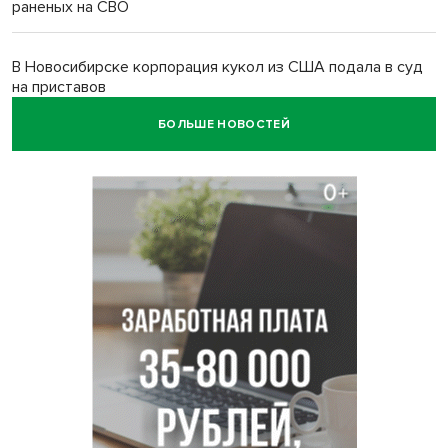
раненых на СВО
В Новосибирске корпорация кукол из США подала в суд
на приставов
БОЛЬШЕ НОВОСТЕЙ
В Новосибирске минздрав объявил бесплатную
диспансеризацию для 65-летних
В Новосибирске врачи прооперировали 25 тысяч
пациентов с катарактой
Знаменитый орангутан Бату отметил юбилей в
новосибирском зоопарке
Новосибирские хирурги спасли сердце восьмиклассницы
с донорским клапаном