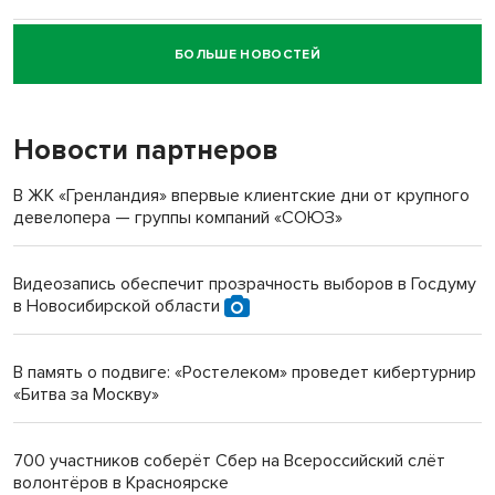
БОЛЬШЕ НОВОСТЕЙ
Новосибирский суд наказал водителя за смерть
пенсионерки на вокзале
Новости партнеров
«Мы живём на пастбище!»: в новосибирском селе лошади
терроризируют жителей
В ЖК «Гренландия» впервые клиентские дни от крупного
девелопера — группы компаний «СОЮЗ»
Инвалид получил условный срок за избиение врачей
протезом под Новосибирском
Видеозапись обеспечит прозрачность выборов в Госдуму
в Новосибирской области
Новосибирский преподаватель с женой вошли в топ-16
многодетных в России
В память о подвиге: «Ростелеком» проведет кибертурнир
«Битва за Москву»
Обновлённое отделение ВТБ открылось в Искитиме
700 участников соберёт Сбер на Всероссийский слёт
волонтёров в Красноярске