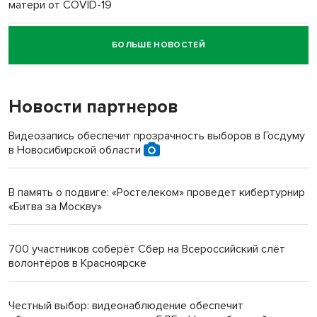
матери от COVID-19
БОЛЬШЕ НОВОСТЕЙ
Новосибирский суд наказал водителя за смерть
пенсионерки на вокзале
Новости партнеров
«Мы живём на пастбище!»: в новосибирском селе лошади
терроризируют жителей
Видеозапись обеспечит прозрачность выборов в Госдуму
в Новосибирской области
Инвалид получил условный срок за избиение врачей
протезом под Новосибирском
В память о подвиге: «Ростелеком» проведет кибертурнир
«Битва за Москву»
Новосибирский преподаватель с женой вошли в топ-16
многодетных в России
700 участников соберёт Сбер на Всероссийский слёт
волонтёров в Красноярске
Обновлённое отделение ВТБ открылось в Искитиме
Честный выбор: видеонаблюдение обеспечит