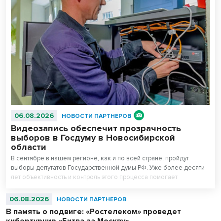
06.08.2026
НОВОСТИ ПАРТНЕРОВ
Видеозапись обеспечит прозрачность
выборов в Госдуму в Новосибирской
области
В сентябре в нашем регионе, как и по всей стране, пройдут
выборы депутатов Государственной думы РФ. Уже более десяти
лет объективность и контроль этого процесса помогает
поддерживать система видеонаблюдения «Ростелекома» на
избирательных участках.
06.08.2026
НОВОСТИ ПАРТНЕРОВ
В память о подвиге: «Ростелеком» проведет
кибертурнир «Битва за Москву»