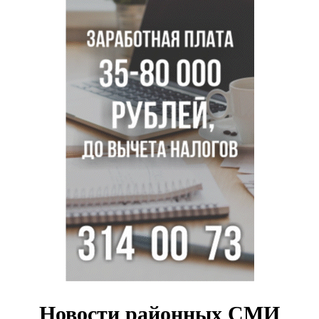
Перец-змея вырос в огороде жительницы
Каргата
Полная программа празднования Дня физкультурника
опубликована в Новосибирске