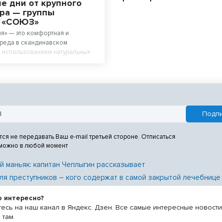
е дни от крупного
ра — группы
й «СОЮЗ»
я» — это комфортная и
реда в скандинавском
 использованием натуральных
тся не передавать Ваш e-mail третьей стороне. Отписаться
 можно в любой момент
й маньяк: капитан Чеплыгин рассказывает
ля преступников – кого содержат в самой закрытой лечебнице
о интересно?
есь на наш канал в Яндекс. Дзен. Все самые интересные новост
 там.