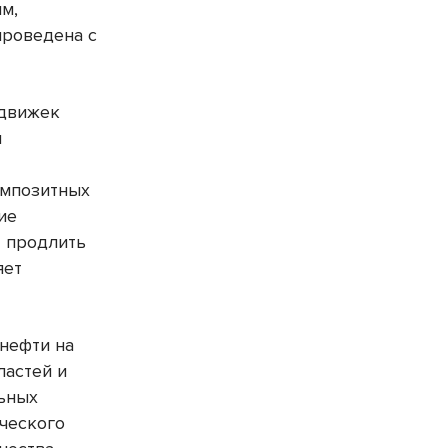
м,
проведена с
адвижек
м
омпозитных
ие
т продлить
яет
 нефти на
ластей и
льных
ческого