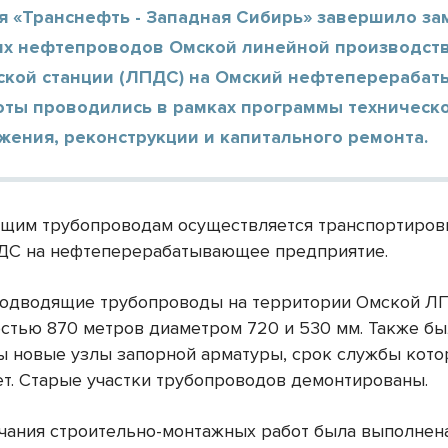
я «Транснефть - Западная Сибирь» завершило за
х нефтепроводов Омской линейной производст
ской станции (ЛПДС) на Омский нефтеперераба
боты проводились в рамках программы техническ
жения, реконструкции и капитального ремонта.
щим трубопроводам осуществляется транспортиров
ДС на нефтеперерабатывающее предприятие.
подводящие трубопроводы на территории Омской Л
стью 870 метров диаметром 720 и 530 мм. Также б
ы новые узлы запорной арматуры, срок службы кото
ет. Старые участки трубопроводов демонтированы.
чания строительно-монтажных работ была выполнен