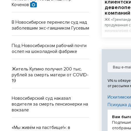
клиентски
Коченов
девелопе
компани
ЖК «Гренланди
В Новосибирске перенесли суд над
продуманная с
заболевшим экс-гаишником Гусевым
минимализме с
материалов.
Под Новосибирском рабочий почти
ослеп на шоколадной фабрике
Житель Купино получил 200 тыс.
рублей за смерть матери от COVID-
19
VN.ru обязуе
от рассылки
Искитимски
Новосибирский суд наказал
водителя за смерть пенсионерки на
Психушка д
вокзале
Вам был
Подпишит
«Мы живём на пастбище!»: в
отобраны