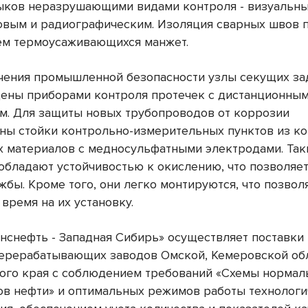
ыков неразрушающими видами контроля - визуальны
овым и радиографическим. Изоляция сварных швов 
м термоусаживающихся манжет.
чения промышленной безопасности узлы секущих з
ены приборами контроля протечек с дистанционны
м. Для защиты новых трубопроводов от коррозии
ны стойки контрольно-измерительных пунктов из к
 материалов с медносульфатными электродами. Так
обладают устойчивостью к окислению, что позволяе
жбы. Кроме того, они легко монтируются, что позвол
время на их установку.
анснефть - Западная Сибирь» осуществляет поставки
ерерабатывающих заводов Омской, Кемеровской об
ого края с соблюдением требований «Схемы норма
ов нефти» и оптимальных режимов работы технологи