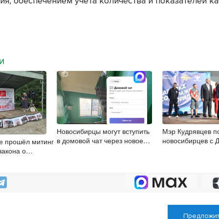
ия, обеспечением учета количества и показателей ка
МИ
Новосибирцы могут вступить
Мэр Кудрявцев п
в домовой чат через новое
новосибирцев с 
е прошёл митинг
приложение
физкультурника
закона о
Предложит