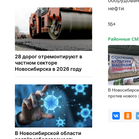
оборудован
нефти.
16+
Районные С
В Новосибирск
против нового 
памятниках