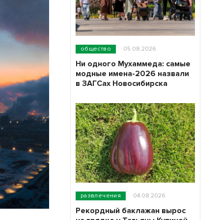
общество
05.08.2026
Ни одного Мухаммеда: самые
модные имена-2026 назвали
в ЗАГСах Новосибирска
развлечения
04.08.2026
Рекордный баклажан вырос