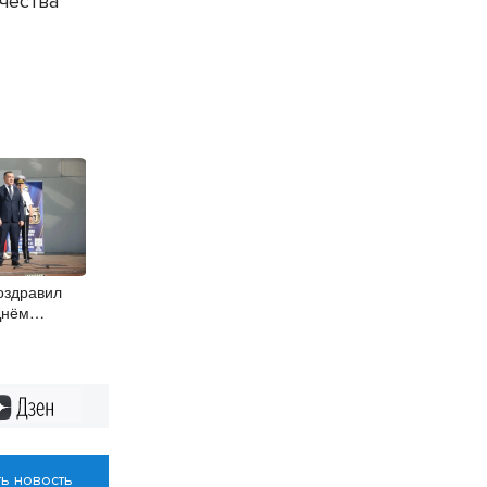
чества
оздравил
Днём
Дзен
ь новость