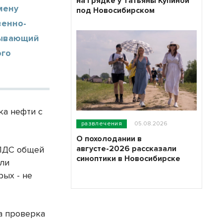
на грядке у Татьяны Купиной
мену
под Новосибирском
венно-
тывающий
ого
ка нефти с
развлечения
05.08.2026
О похолодании в
августе-2026 рассказали
ПДС общей
синоптики в Новосибирске
ыли
рых - не
а проверка