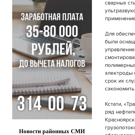
сварных ст
ультразвук
применение
Для обеспе
были оснащ
управление
смонтирова
полимерных
электроды 
срок их слу
сэкономить 
Кстати, «Тр
ряд нефтеп
Красноярск
грузопоток