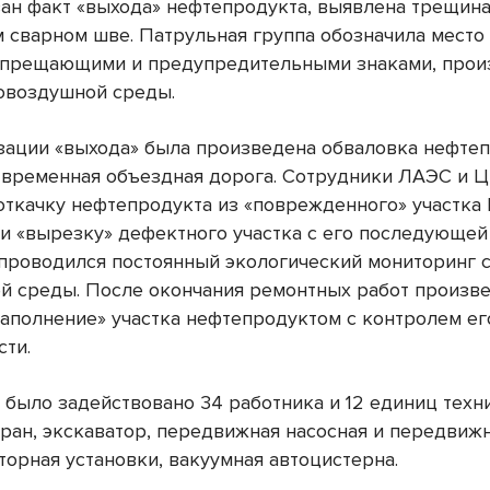
ан факт «выхода» нефтепродукта, выявлена трещина
 сварном шве. Патрульная группа обозначила место
апрещающими и предупредительными знаками, прои
овоздушной среды.
зации «выхода» была произведена обваловка нефтеп
временная объездная дорога. Сотрудники ЛАЭС и 
откачку нефтепродукта из «поврежденного» участк
и «вырезку» дефектного участка с его последующей 
 проводился постоянный экологический мониторинг 
 среды. После окончания ремонтных работ произв
заполнение» участка нефтепродуктом с контролем ег
сти.
 было задействовано 34 работника и 12 единиц техни
кран, экскаватор, передвижная насосная и передвиж
торная установки, вакуумная автоцистерна.