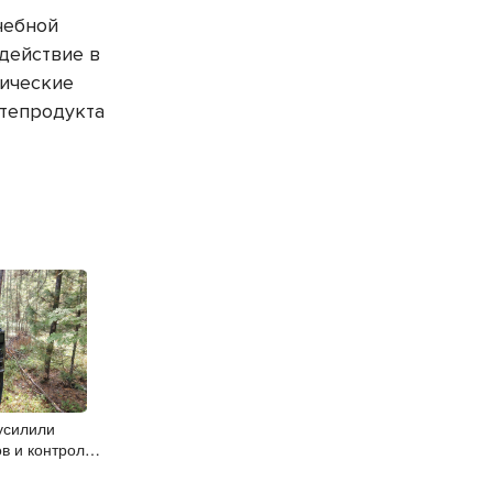
чебной
действие в
тические
фтепродукта
усилили
в и контроль
риод грибного