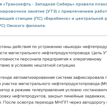
я «Транснефть - Западная Сибирь» провела план
енировочное занятие (УТЗ) с привлечением рабо
ающей станции (ПС) «Барабинск» и центральной 
РС) Омского филиала.
отаны действия по устранению «выхода» нефтепроду
асти магистрального нефтепродуктопровода. Цель УТ
отовности персонала предприятия к оперативному
твию в условиях нештатной ситуации.
егенде автоматизированная система зафиксировала 
а участке магистрального нефтепродуктопровода (М
ратор в режиме телеуправления условно «остановил
ровку нефтепродуктов, закрыл линейные задвижки,
. После осмотра перехода МНПП через автодорогу