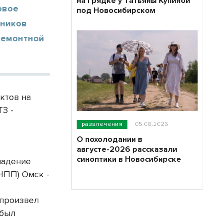
на грядке у Татьяны Купиной
овое
под Новосибирском
тников
ремонтной
ктов на
З -
развлечения
05.08.2026
О похолодании в
августе-2026 рассказали
синоптики в Новосибирске
падение
НПП) Омск -
»
 произвел
 был