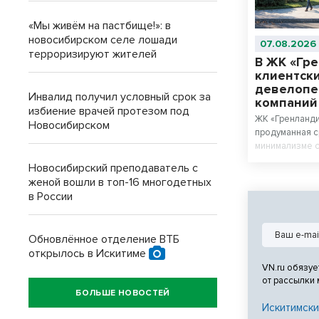
«Мы живём на пастбище!»: в
новосибирском селе лошади
07.08.2026
терроризируют жителей
В ЖК «Гр
клиентски
девелопе
Инвалид получил условный срок за
компани
избиение врачей протезом под
ЖК «Гренланди
Новосибирском
продуманная с
минимализме с
материалов.
Новосибирский преподаватель с
женой вошли в топ-16 многодетных
в России
Обновлённое отделение ВТБ
открылось в Искитиме
VN.ru обязуе
от рассылки
БОЛЬШЕ НОВОСТЕЙ
Искитимски