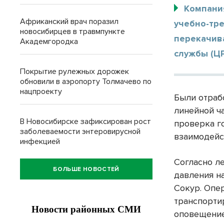
Компани
Африканский врач поразил
учебно-тр
новосибирцев в травмпункте
перекачив
Академгородка
службы (Ц
Покрытие рулежных дорожек
обновили в аэропорту Толмачево по
нацпроекту
Были отраб
линейной ч
В Новосибирске зафиксирован рост
проверка г
заболеваемости энтеровирусной
взаимодейс
инфекцией
Согласно л
БОЛЬШЕ НОВОСТЕЙ
давления н
Сокур. Опе
транспорти
оповещение