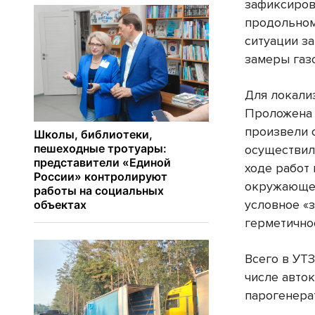
зафиксиров
продольном
ситуации з
замеры газ
Для локали
Проложена 
произвели 
осуществил
ходе работ
окружающей
условное «
герметично
Всего в УТЗ
числе авто
парогенера