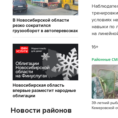
Наблюдател
тренировки
условиях н
навыки по 
на линейно
16+
Районные С
39-летний рыб
Кемеровской о
Новости районов
Оби краснокни