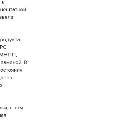
 в
 нештатной
звела
родукта.
ЦРС
а МНПП,
заменой. В
состояния
едено
о
ки, в том
ная