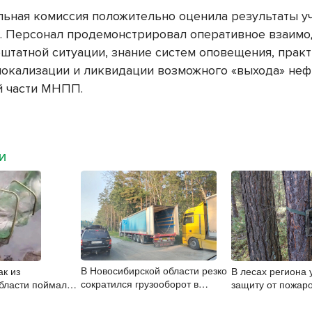
ьная комиссия положительно оценила результаты у
. Персонал продемонстрировал оперативное взаимо
ештатной ситуации, знание систем оповещения, прак
локализации и ликвидации возможного «выхода» не
й части МНПП.
МИ
В Новосибирской области резко
ак из
В лесах региона 
сократился грузооборот в
бласти поймал в
защиту от пожаро
автоперевозках
жного осётра
за порядком в пе
сезона