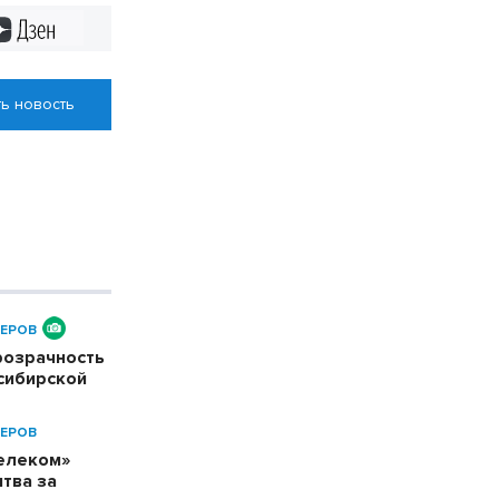
Дзен
ь новость
ЕРОВ
розрачность
сибирской
ЕРОВ
телеком»
тва за