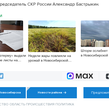
редседатель СКР России Александр Бастрыкин.
МИ
Шторм ослабнет
в Новосибирской
ротерму» выдали
Недели жары повлияли на
7 августа
е листы на
урожай в Новосибирской
 рублей
области, но режима ЧС не
будет
Предложит
Новосибирска
Новости района
СТВО
ОБЛАСТЬ
ПРОИСШЕСТВИЯ
ПОЛИТИКА