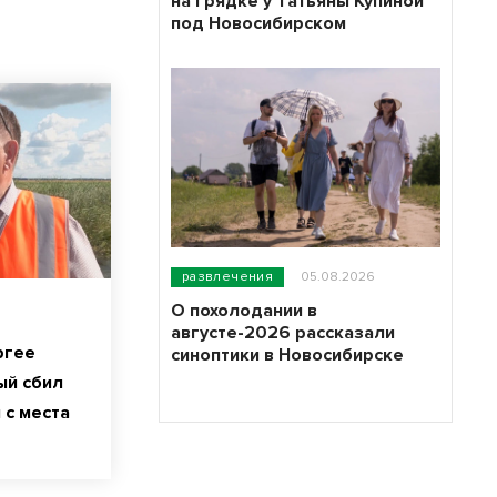
на грядке у Татьяны Купиной
под Новосибирском
развлечения
05.08.2026
О похолодании в
августе-2026 рассказали
ргее
синоптики в Новосибирске
ый сбил
 с места