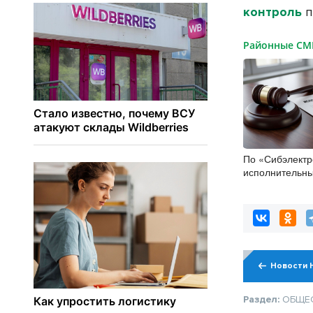
контроль
п
Районные С
По «Сибэлект
исполнительны
полмиллиарда
Новости 
Раздел:
ОБЩЕ