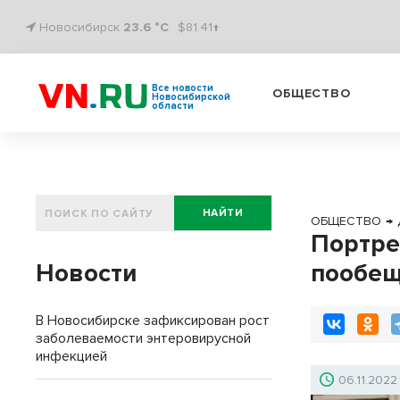
Новосибирск
23.6 °C
$81.41↑
Все новости
ОБЩЕСТВО
Новосибирской
области
НАЙТИ
ОБЩЕСТВО
→
Портре
Новости
пообещ
В Новосибирске зафиксирован рост
заболеваемости энтеровирусной
инфекцией
06.11.2022