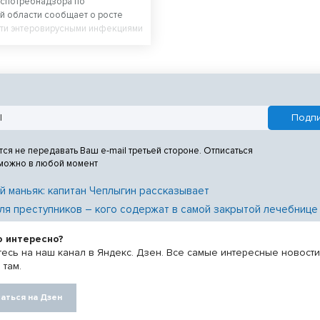
оспотребнадзора по
й области сообщает о росте
ти энтеровирусными инфекциями
вого полугодия 2026 года.
тся не передавать Ваш e-mail третьей стороне. Отписаться
 можно в любой момент
й маньяк: капитан Чеплыгин рассказывает
ля преступников – кого содержат в самой закрытой лечебнице
о интересно?
есь на наш канал в Яндекс. Дзен. Все самые интересные новост
 там.
аться на Дзен