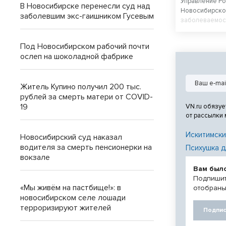
Управление Р
В Новосибирске перенесли суд над
Новосибирско
заболевшим экс-гаишником Гусевым
заболеваемос
по итогам пер
Под Новосибирском рабочий почти
ослеп на шоколадной фабрике
Житель Купино получил 200 тыс.
рублей за смерть матери от COVID-
19
VN.ru обязуе
от рассылки
Искитимски
Новосибирский суд наказал
водителя за смерть пенсионерки на
Психушка д
вокзале
Вам был
Подпишит
«Мы живём на пастбище!»: в
отобраны
новосибирском селе лошади
терроризируют жителей
Подпис