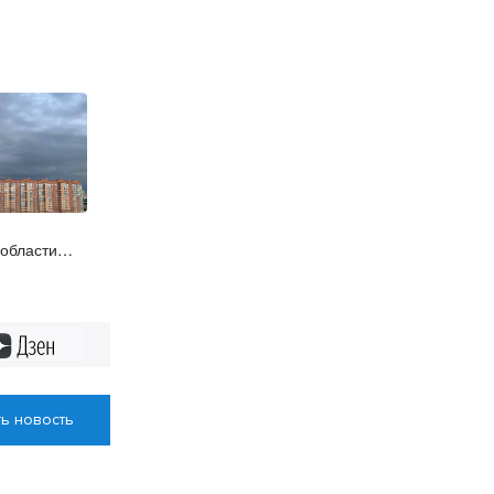
 области
Дзен
ь новость