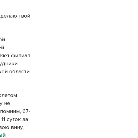
сделаю твой
ой
ей
ляет филиал
рудники
кой области
толетом
у не
помним, 67-
11 суток за
вою вину,
ый