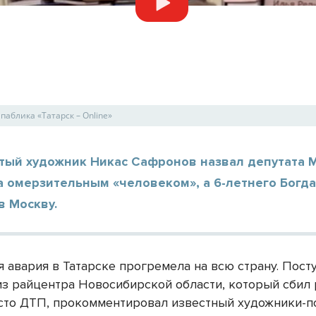
паблика «Татарск – Online»
тый художник Никас Сафронов назвал депутата 
а омерзительным «человеком», а 6-летнего Богд
в Москву.
я авария в Татарске прогремела на всю страну. Пост
из райцентра Новосибирской области, который сбил 
сто ДТП, прокомментировал известный художники-п