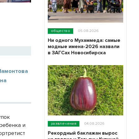
общество
05.08.2026
Ни одного Мухаммеда: самые
модные имена-2026 назвали
в ЗАГСах Новосибирска
Мамонтова
ана
упок
развлечения
04.08.2026
ребенка и
ортретист
Рекордный баклажан вырос