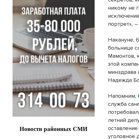
никому не 
исключение.
портрет», 
Накануне, 
больнице с
Мамонтов, 
этой компа
минздрава 
Надежда Бо
Напомним,
служба сан
потребовал
летний депу
оставление
уголовное 