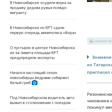
В Новосибирске осудили внука за
продажу дедова ружья псевдо-
мигранту
В Новосибирске по КРТ сдали
первую очередь миниполиса «Фора»
скиншот из 
О пустырях в центре Новосибирска
из-за лимита площади КРТ
Знамени
предупредили эксперты
из Татарск
пригласил 
Начался настоящий сезон:
новосибирцы ведрами собирают
белый гриб
Резонансна
Под Новосибирском водитель авто
чиновника 
выжил в столкновении с поездом
покинул ме