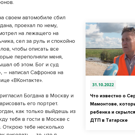
онов.
на своем автомобиле сбил
дана, проехал по нему,
мотрел на лежащего на
чика, сел за руль и спокойно
слов, чтобы описать все
торые переполняли меня,
ышал об этом. Бог и суд
», – написал Сафронов на
ице «ВКонтакте».
31.10.2022
ригласил Богдана в Москву и
Что известно о Се
арисовать его портрет.
Мамонтове, котор
огдан, как только выйдешь из
ребенка и скрылся
ду тебя в гости в Москве с
ДТП в Татарске
. Открою тебе несколько
ак рисовать – то, что я