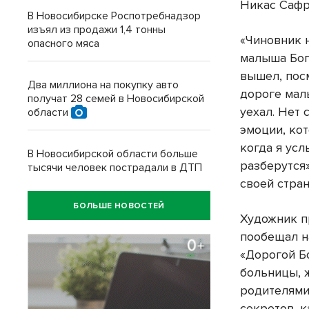
Никас Сафр
В Новосибирске Роспотребнадзор
изъял из продажи 1,4 тонны
«Чиновник 
опасного мяса
малыша Бог
вышел, пос
Два миллиона на покупку авто
дороге маль
получат 28 семей в Новосибирской
уехал. Нет 
области
эмоции, ко
когда я усл
В Новосибирской области больше
разберутся
тысячи человек пострадали в ДТП
своей стран
БОЛЬШЕ НОВОСТЕЙ
Художник п
пообещал н
«Дорогой Б
больницы, ж
родителями
секретов, к