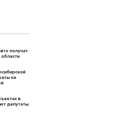
авто получат
 области
осибирской
каты на
ей
бъектах в
ют депутаты