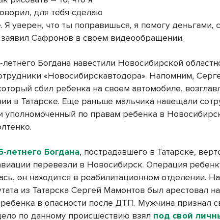
говорил, для тебя сделаю
 Я уверен, что ты поправишься, я помогу деньгами, 
– заявил Сафронов в своем видеообращении.
6-летнего Богдана навестили Новосибирской областн
отрудники «Новосибирскавтодора». Напомним, Серг
который сбил ребенка на своем автомобиле, возглав
нии в Татарске. Еще раньше мальчика навещали сот
и уполномоченный по правам ребенка в Новосибирс
лтенко.
6-летнего Богдана
, пострадавшего в Татарске, вер
авиации перевезли в Новосибирск. Операция ребенк
ась, он находится в реабилитационном отделении. На
тата из Татарска Сергей Мамонтов был арестовал на 
 ребенка в опасности после ДТП. Мужчина признал с
дело по данному происшествию взял
под свой личн