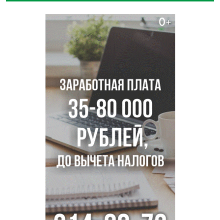
синоптики
Площадки для контроля перегруза начали строить на
въездах в Новосибирск
Дольщики долгостроя на Титова в Новосибирске
получили ключи от квартир
Доля рыночной ипотеки в России превысила 50% по
итогам июля 2026 года