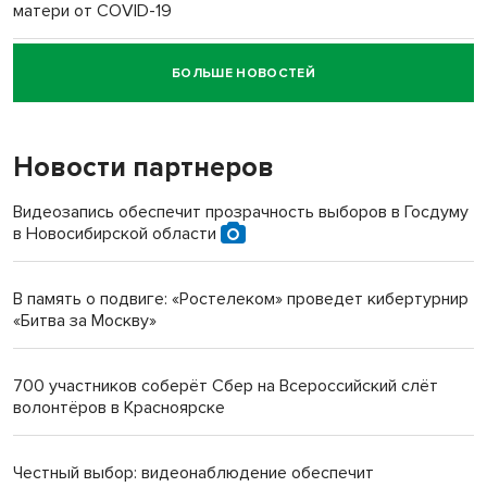
матери от COVID-19
БОЛЬШЕ НОВОСТЕЙ
Новосибирский суд наказал водителя за смерть
пенсионерки на вокзале
Новости партнеров
«Мы живём на пастбище!»: в новосибирском селе лошади
терроризируют жителей
Видеозапись обеспечит прозрачность выборов в Госдуму
в Новосибирской области
Инвалид получил условный срок за избиение врачей
протезом под Новосибирском
В память о подвиге: «Ростелеком» проведет кибертурнир
«Битва за Москву»
Новосибирский преподаватель с женой вошли в топ-16
многодетных в России
700 участников соберёт Сбер на Всероссийский слёт
волонтёров в Красноярске
Обновлённое отделение ВТБ открылось в Искитиме
Честный выбор: видеонаблюдение обеспечит