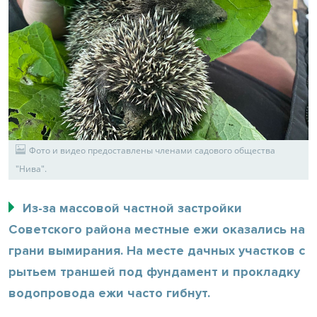
Фото и видео предоставлены членами садового общества
"Нива".
Из-за массовой частной застройки
Советского района местные ежи оказались на
грани вымирания. На месте дачных участков с
рытьем траншей под фундамент и прокладку
водопровода ежи часто гибнут.