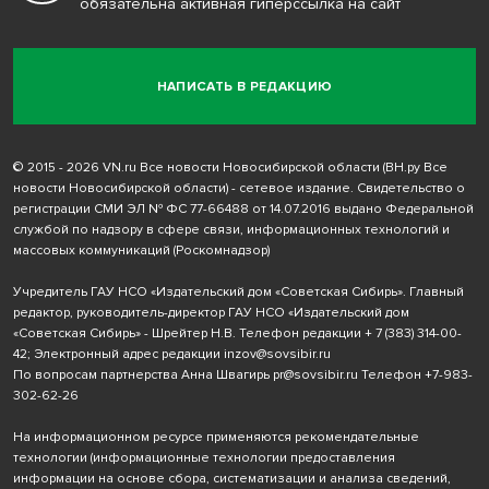
обязательна активная гиперссылка на сайт
НАПИСАТЬ В РЕДАКЦИЮ
© 2015 - 2026 VN.ru Все новости Новосибирской области (ВН.ру Все
новости Новосибирской области) - сетевое издание. Свидетельство о
регистрации СМИ ЭЛ № ФС 77-66488 от 14.07.2016 выдано Федеральной
службой по надзору в сфере связи, информационных технологий и
массовых коммуникаций (Роскомнадзор)
Учредитель ГАУ НСО «Издательский дом «Советская Сибирь». Главный
редактор, руководитель-директор ГАУ НСО «Издательский дом
«Советская Сибирь» - Шрейтер Н.В. Телефон редакции
+ 7 (383) 314-00-
42
; Электронный адрес редакции
inzov@sovsibir.ru
По вопросам партнерства Анна Швагирь
pr@sovsibir.ru
Телефон
+7-983-
302-62-26
На информационном ресурсе применяются рекомендательные
технологии
(информационные технологии предоставления
информации на основе сбора, систематизации и анализа сведений,