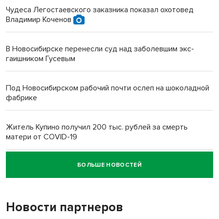
Чудеса Легостаевского заказника показал охотовед
Владимир Коченов
В Новосибирске перенесли суд над заболевшим экс-
гаишником Гусевым
Под Новосибирском рабочий почти ослеп на шоколадной
фабрике
Житель Купино получил 200 тыс. рублей за смерть
матери от COVID-19
БОЛЬШЕ НОВОСТЕЙ
Новосибирский суд наказал водителя за смерть
пенсионерки на вокзале
Новости партнеров
«Мы живём на пастбище!»: в новосибирском селе лошади
терроризируют жителей