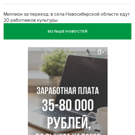
Миллион за переезд: в сёла Новосибирской области едут
20 работников культуры
БОЛЬШЕ НОВОСТЕЙ
О похолодании в августе-2026 рассказали синоптики в
Новосибирске
В Новосибирске минтранс наказал 8 таксистов без
страховки
Андрей Травников поблагодарил новосибирских
строителей за вклад в развитие региона
Новосибирский метрополитен начал ремонт входа на
«Площади Ленина»