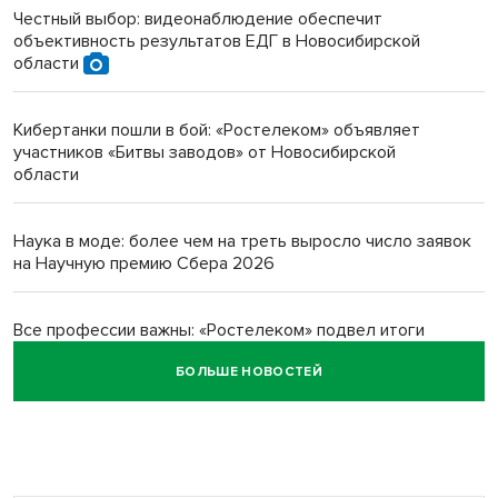
Честный выбор: видеонаблюдение обеспечит
объективность результатов ЕДГ в Новосибирской
Инвалид получил условный срок за избиение врачей
области
протезом под Новосибирском
Кибертанки пошли в бой: «Ростелеком» объявляет
Новосибирский преподаватель с женой вошли в топ-16
участников «Битвы заводов» от Новосибирской
многодетных в России
области
Обновлённое отделение ВТБ открылось в Искитиме
Наука в моде: более чем на треть выросло число заявок
на Научную премию Сбера 2026
Все профессии важны: «Ростелеком» подвел итоги
всероссийского флешмоба #явлияю
БОЛЬШЕ НОВОСТЕЙ
Сибирские пенсионеры говорят «спасибо» интернету