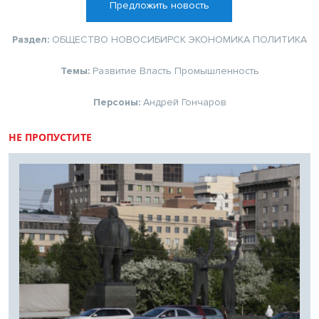
Предложить новость
Раздел:
ОБЩЕСТВО
НОВОСИБИРСК
ЭКОНОМИКА
ПОЛИТИКА
Темы:
Развитие
Власть
Промышленность
Персоны:
Андрей Гончаров
НЕ ПРОПУСТИТЕ