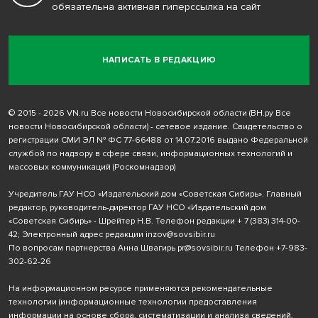
обязательна активная гиперссылка на сайт
НАПИСАТЬ В РЕДАКЦИЮ
© 2015 - 2026 VN.ru Все новости Новосибирской области (ВН.ру Все
новости Новосибирской области) - сетевое издание. Свидетельство о
регистрации СМИ ЭЛ № ФС 77-66488 от 14.07.2016 выдано Федеральной
службой по надзору в сфере связи, информационных технологий и
массовых коммуникаций (Роскомнадзор)
Учредитель ГАУ НСО «Издательский дом «Советская Сибирь». Главный
редактор, руководитель-директор ГАУ НСО «Издательский дом
«Советская Сибирь» - Шрейтер Н.В. Телефон редакции
+ 7 (383) 314-00-
42
; Электронный адрес редакции
inzov@sovsibir.ru
По вопросам партнерства Анна Швагирь
pr@sovsibir.ru
Телефон
+7-983-
302-62-26
На информационном ресурсе применяются рекомендательные
технологии
(информационные технологии предоставления
информации на основе сбора, систематизации и анализа сведений,