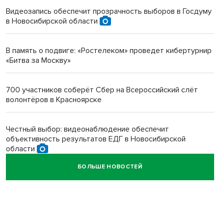
Видеозапись обеспечит прозрачность выборов в Госдуму
в Новосибирской области
Инвалид получил условный срок за избиение врачей
протезом под Новосибирском
В память о подвиге: «Ростелеком» проведет кибертурнир
«Битва за Москву»
Новосибирский преподаватель с женой вошли в топ-16
многодетных в России
700 участников соберёт Сбер на Всероссийский слёт
волонтёров в Красноярске
Обновлённое отделение ВТБ открылось в Искитиме
Честный выбор: видеонаблюдение обеспечит
объективность результатов ЕДГ в Новосибирской
области
БОЛЬШЕ НОВОСТЕЙ
Кибертанки пошли в бой: «Ростелеком» объявляет
участников «Битвы заводов» от Новосибирской
области