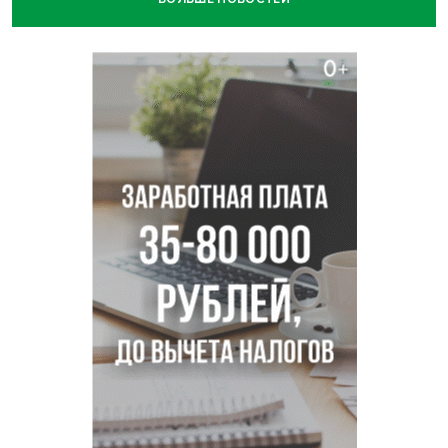
Двум бойцам СВО после минно-взрывной травмы
«оживили» нервы в Новосибирске
Персидский ковер «108 шахов» впервые вывезли из музея
Востока в Новосибирск
Актриса из Новосибирска Евгения Туркова сыграла мать
в сериале «Малой»
Трех туберкулезников под конвоем доставили в
больницу Новосибирской области