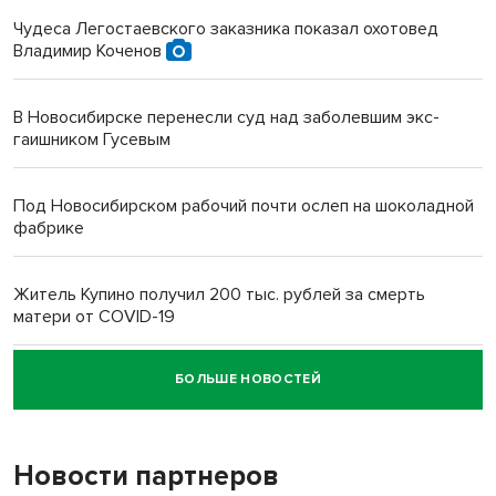
Чудеса Легостаевского заказника показал охотовед
Владимир Коченов
В Новосибирске перенесли суд над заболевшим экс-
гаишником Гусевым
Под Новосибирском рабочий почти ослеп на шоколадной
фабрике
Житель Купино получил 200 тыс. рублей за смерть
матери от COVID-19
БОЛЬШЕ НОВОСТЕЙ
Новосибирский суд наказал водителя за смерть
пенсионерки на вокзале
Новости партнеров
«Мы живём на пастбище!»: в новосибирском селе лошади
терроризируют жителей