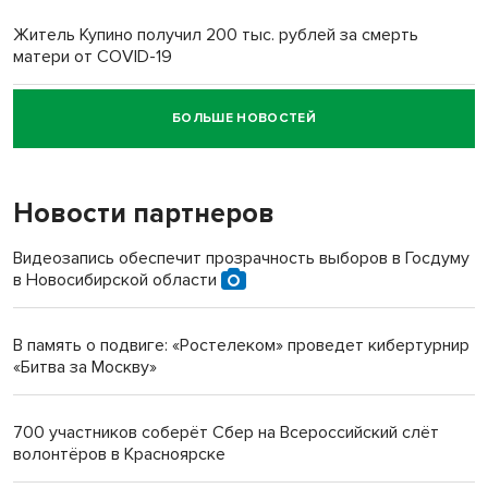
Житель Купино получил 200 тыс. рублей за смерть
матери от COVID-19
БОЛЬШЕ НОВОСТЕЙ
Новосибирский суд наказал водителя за смерть
пенсионерки на вокзале
Новости партнеров
«Мы живём на пастбище!»: в новосибирском селе лошади
терроризируют жителей
Видеозапись обеспечит прозрачность выборов в Госдуму
в Новосибирской области
Инвалид получил условный срок за избиение врачей
протезом под Новосибирском
В память о подвиге: «Ростелеком» проведет кибертурнир
«Битва за Москву»
Новосибирский преподаватель с женой вошли в топ-16
многодетных в России
700 участников соберёт Сбер на Всероссийский слёт
волонтёров в Красноярске
Обновлённое отделение ВТБ открылось в Искитиме