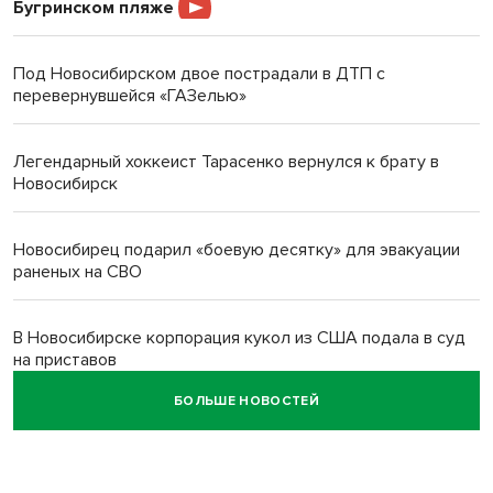
Бугринском пляже
Под Новосибирском двое пострадали в ДТП с
перевернувшейся «ГАЗелью»
Легендарный хоккеист Тарасенко вернулся к брату в
Новосибирск
Новосибирец подарил «боевую десятку» для эвакуации
раненых на СВО
В Новосибирске корпорация кукол из США подала в суд
на приставов
БОЛЬШЕ НОВОСТЕЙ
В Новосибирске минздрав объявил бесплатную
диспансеризацию для 65-летних