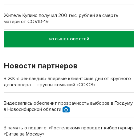
Житель Купино получил 200 тыс. рублей за смерть
матери от COVID-19
БОЛЬШЕ НОВОСТЕЙ
Новосибирский суд наказал водителя за смерть
пенсионерки на вокзале
Новости партнеров
«Мы живём на пастбище!»: в новосибирском селе лошади
терроризируют жителей
В ЖК «Гренландия» впервые клиентские дни от крупного
девелопера — группы компаний «СОЮЗ»
Инвалид получил условный срок за избиение врачей
протезом под Новосибирском
Видеозапись обеспечит прозрачность выборов в Госдуму
в Новосибирской области
Новосибирский преподаватель с женой вошли в топ-16
многодетных в России
В память о подвиге: «Ростелеком» проведет кибертурнир
«Битва за Москву»