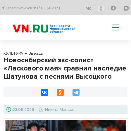
Новосибирск
19 °C
$82.17↑
Все новости
Новосибирской
области
КУЛЬТУРА
→
Звезды
Новосибирский экс-солист
«Ласкового мая» сравнил наследие
Шатунова с песнями Высоцкого
23.06.2026
Никита Манько