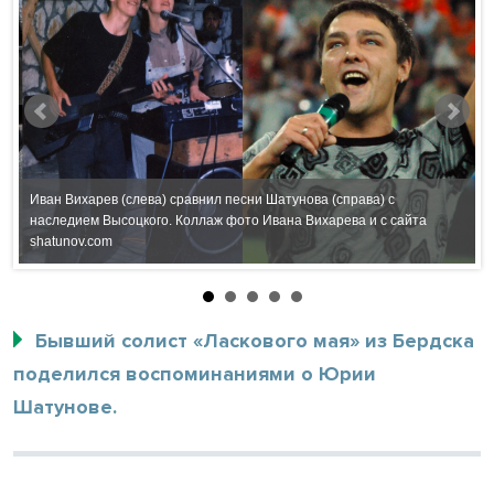
Иван Вихарев (слева) сравнил песни Шатунова (справа) с
о
наследием Высоцкого. Коллаж фото Ивана Вихарева и с сайта
И
shatunov.com
В
Бывший солист «Ласкового мая» из Бердска
поделился воспоминаниями о Юрии
Шатунове.