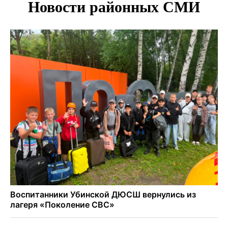
В Новосибирске врачи прооперировали 25 тысяч
пациентов с катарактой
Знаменитый орангутан Бату отметил юбилей в
новосибирском зоопарке
Новосибирские хирурги спасли сердце восьмиклассницы
с донорским клапаном