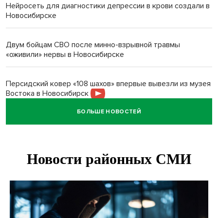
Нейросеть для диагностики депрессии в крови создали в
Новосибирске
Двум бойцам СВО после минно-взрывной травмы
«оживили» нервы в Новосибирске
Персидский ковер «108 шахов» впервые вывезли из музея
Востока в Новосибирск
БОЛЬШЕ НОВОСТЕЙ
Актриса из Новосибирска Евгения Туркова сыграла мать
в сериале «Малой»
Трех туберкулезников под конвоем доставили в
больницу Новосибирской области
В Новосибирске курьер на велосипеде сломал ребенку
ключицу