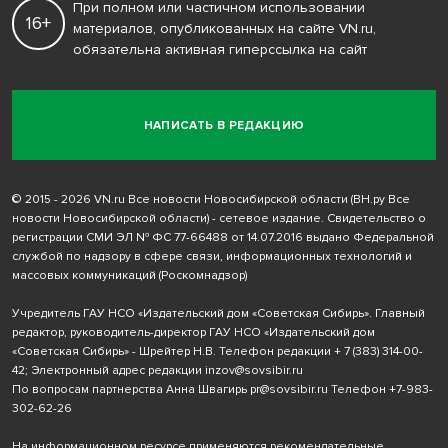
При полном или частичном использовании
16+
материалов, опубликованных на сайте VN.ru,
обязательна активная гиперссылка на сайт
НАПИСАТЬ В РЕДАКЦИЮ
© 2015 - 2026 VN.ru Все новости Новосибирской области (ВН.ру Все
новости Новосибирской области) - сетевое издание. Свидетельство о
регистрации СМИ ЭЛ № ФС 77-66488 от 14.07.2016 выдано Федеральной
службой по надзору в сфере связи, информационных технологий и
массовых коммуникаций (Роскомнадзор)
Учредитель ГАУ НСО «Издательский дом «Советская Сибирь». Главный
редактор, руководитель-директор ГАУ НСО «Издательский дом
«Советская Сибирь» - Шрейтер Н.В. Телефон редакции
+ 7 (383) 314-00-
42
; Электронный адрес редакции
inzov@sovsibir.ru
По вопросам партнерства Анна Швагирь
pr@sovsibir.ru
Телефон
+7-983-
302-62-26
На информационном ресурсе применяются рекомендательные