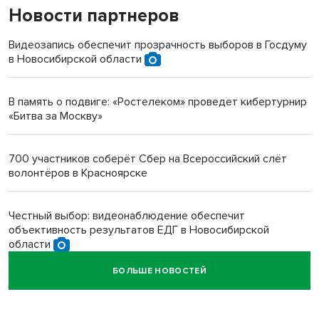
Новости партнеров
«Мы живём на пастбище!»: в новосибирском селе лошади
терроризируют жителей
Видеозапись обеспечит прозрачность выборов в Госдуму
в Новосибирской области
Инвалид получил условный срок за избиение врачей
протезом под Новосибирском
В память о подвиге: «Ростелеком» проведет кибертурнир
«Битва за Москву»
Новосибирский преподаватель с женой вошли в топ-16
многодетных в России
700 участников соберёт Сбер на Всероссийский слёт
волонтёров в Красноярске
Обновлённое отделение ВТБ открылось в Искитиме
Честный выбор: видеонаблюдение обеспечит
объективность результатов ЕДГ в Новосибирской
области
БОЛЬШЕ НОВОСТЕЙ
Кибертанки пошли в бой: «Ростелеком» объявляет
участников «Битвы заводов» от Новосибирской
области