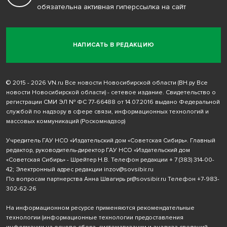
обязательна активная гиперссылка на сайт
НАПИСАТЬ В РЕДАКЦИЮ
© 2015 - 2026 VN.ru Все новости Новосибирской области (ВН.ру Все
новости Новосибирской области) - сетевое издание. Свидетельство о
регистрации СМИ ЭЛ № ФС 77-66488 от 14.07.2016 выдано Федеральной
службой по надзору в сфере связи, информационных технологий и
массовых коммуникаций (Роскомнадзор)
Учредитель ГАУ НСО «Издательский дом «Советская Сибирь». Главный
редактор, руководитель-директор ГАУ НСО «Издательский дом
«Советская Сибирь» - Шрейтер Н.В. Телефон редакции
+ 7 (383) 314-00-
42
; Электронный адрес редакции
inzov@sovsibir.ru
По вопросам партнерства Анна Швагирь
pr@sovsibir.ru
Телефон
+7-983-
302-62-26
На информационном ресурсе применяются рекомендательные
технологии
(информационные технологии предоставления