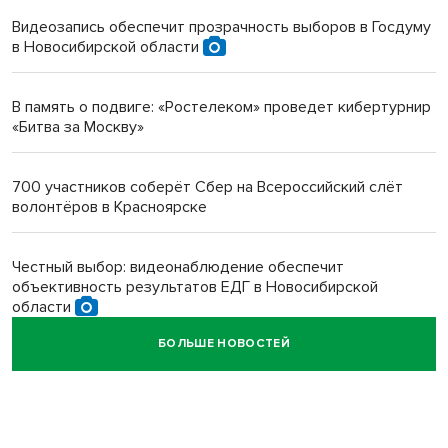
терроризируют жителей
Видеозапись обеспечит прозрачность выборов в Госдуму
в Новосибирской области
Инвалид получил условный срок за избиение врачей
протезом под Новосибирском
В память о подвиге: «Ростелеком» проведет кибертурнир
«Битва за Москву»
Новосибирский преподаватель с женой вошли в топ-16
многодетных в России
700 участников соберёт Сбер на Всероссийский слёт
волонтёров в Красноярске
Обновлённое отделение ВТБ открылось в Искитиме
Честный выбор: видеонаблюдение обеспечит
объективность результатов ЕДГ в Новосибирской
области
БОЛЬШЕ НОВОСТЕЙ
Кибертанки пошли в бой: «Ростелеком» объявляет
участников «Битвы заводов» от Новосибирской
области