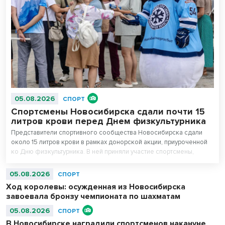
05.08.2026
СПОРТ
Спортсмены Новосибирска сдали почти 15
литров крови перед Днем физкультурника
Представители спортивного сообщества Новосибирска сдали
около 15 литров крови в рамках донорской акции, приуроченной
ко Дню физкультурника. В ней приняли участие спортсмены,
сотрудники регионального министерства физической культуры и
спорта, управления физической культуры и спорта мэрии города, а
05.08.2026
СПОРТ
также работники подведомственных учреждений.
Ход королевы: осужденная из Новосибирска
завоевала бронзу чемпионата по шахматам
05.08.2026
СПОРТ
В Новосибирске наградили спортсменов накануне