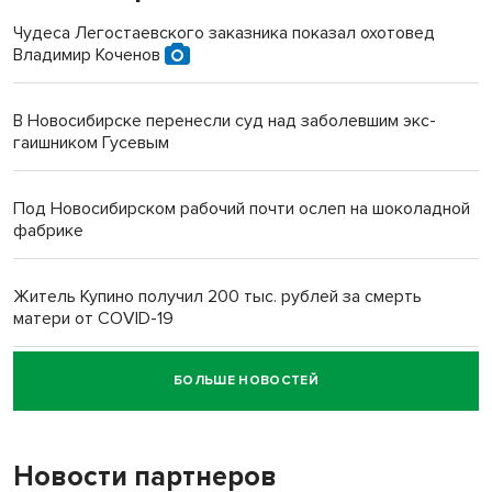
Чудеса Легостаевского заказника показал охотовед
Владимир Коченов
В Новосибирске перенесли суд над заболевшим экс-
гаишником Гусевым
Под Новосибирском рабочий почти ослеп на шоколадной
фабрике
Житель Купино получил 200 тыс. рублей за смерть
матери от COVID-19
БОЛЬШЕ НОВОСТЕЙ
Новосибирский суд наказал водителя за смерть
пенсионерки на вокзале
Новости партнеров
«Мы живём на пастбище!»: в новосибирском селе лошади