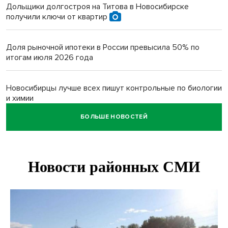
Дольщики долгостроя на Титова в Новосибирске
получили ключи от квартир
Доля рыночной ипотеки в России превысила 50% по
итогам июля 2026 года
Новосибирцы лучше всех пишут контрольные по биологии
и химии
БОЛЬШЕ НОВОСТЕЙ
Нейросеть для диагностики депрессии в крови создали в
Новосибирске
Двум бойцам СВО после минно-взрывной травмы
«оживили» нервы в Новосибирске
Персидский ковер «108 шахов» впервые вывезли из музея
Востока в Новосибирск