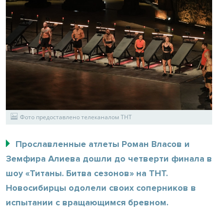
Фото предоставлено телеканалом ТНТ
Прославленные атлеты Роман Власов и
Земфира Алиева дошли до четверти финала в
шоу «Титаны. Битва сезонов» на ТНТ.
Новосибирцы одолели своих соперников в
испытании с вращающимся бревном.