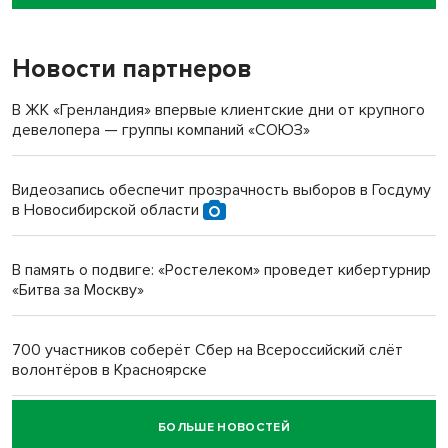
пенсионерки на вокзале
Новости партнеров
«Мы живём на пастбище!»: в новосибирском селе лошади
терроризируют жителей
В ЖК «Гренландия» впервые клиентские дни от крупного
девелопера — группы компаний «СОЮЗ»
Инвалид получил условный срок за избиение врачей
протезом под Новосибирском
Видеозапись обеспечит прозрачность выборов в Госдуму
в Новосибирской области
Новосибирский преподаватель с женой вошли в топ-16
многодетных в России
В память о подвиге: «Ростелеком» проведет кибертурнир
«Битва за Москву»
Обновлённое отделение ВТБ открылось в Искитиме
700 участников соберёт Сбер на Всероссийский слёт
волонтёров в Красноярске
БОЛЬШЕ НОВОСТЕЙ
Честный выбор: видеонаблюдение обеспечит