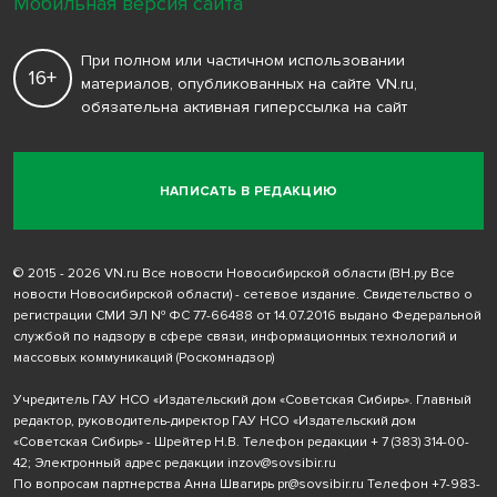
Мобильная версия сайта
При полном или частичном использовании
16+
материалов, опубликованных на сайте VN.ru,
обязательна активная гиперссылка на сайт
НАПИСАТЬ В РЕДАКЦИЮ
© 2015 - 2026 VN.ru Все новости Новосибирской области (ВН.ру Все
новости Новосибирской области) - сетевое издание. Свидетельство о
регистрации СМИ ЭЛ № ФС 77-66488 от 14.07.2016 выдано Федеральной
службой по надзору в сфере связи, информационных технологий и
массовых коммуникаций (Роскомнадзор)
Учредитель ГАУ НСО «Издательский дом «Советская Сибирь». Главный
редактор, руководитель-директор ГАУ НСО «Издательский дом
«Советская Сибирь» - Шрейтер Н.В. Телефон редакции
+ 7 (383) 314-00-
42
; Электронный адрес редакции
inzov@sovsibir.ru
По вопросам партнерства Анна Швагирь
pr@sovsibir.ru
Телефон
+7-983-