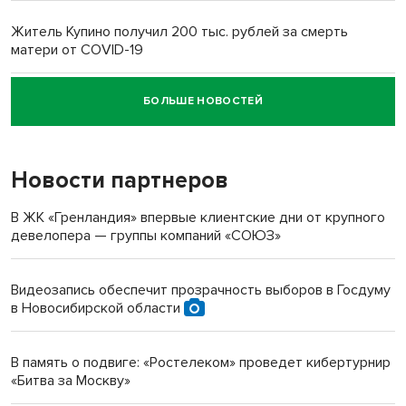
Житель Купино получил 200 тыс. рублей за смерть
матери от COVID-19
БОЛЬШЕ НОВОСТЕЙ
Новосибирский суд наказал водителя за смерть
пенсионерки на вокзале
Новости партнеров
«Мы живём на пастбище!»: в новосибирском селе лошади
терроризируют жителей
В ЖК «Гренландия» впервые клиентские дни от крупного
девелопера — группы компаний «СОЮЗ»
Инвалид получил условный срок за избиение врачей
протезом под Новосибирском
Видеозапись обеспечит прозрачность выборов в Госдуму
в Новосибирской области
Новосибирский преподаватель с женой вошли в топ-16
многодетных в России
В память о подвиге: «Ростелеком» проведет кибертурнир
«Битва за Москву»
Обновлённое отделение ВТБ открылось в Искитиме