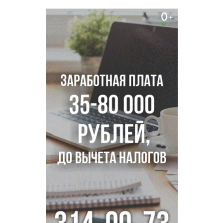
выплаты адвокат из Черепаново
Андрей Травников поздравил новосибирцев с
юбилейным Днем строителя
Ученики новосибирского лицея победили в
Международной олимпиаде по ИИ
Остановку электричек о.п. Радуга Сибири начали строить
в Новосибирске