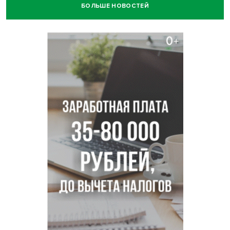
БОЛЬШЕ НОВОСТЕЙ
Ячейку международной группировки телефонных
мошенников накрыло ФСБ в Новосибирске
«Мамкиных грабителей» задержали за кражу с
пистолетом в Новосибирске
Царь-томат из Новосибирска побил рекорд России по
весу в 3 кг
В Новосибирской области начинается второй пик
активности клещей