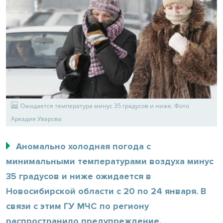
Ожидается температура минус 35 градусов и ниже. Фото
Аркадия Уварова
Аномально холодная погода с
минимальными температурами воздуха минус
35 градусов и ниже ожидается в
Новосибирской области с 20 по 24 января. В
связи с этим ГУ МЧС по региону
распространило предупреждение.