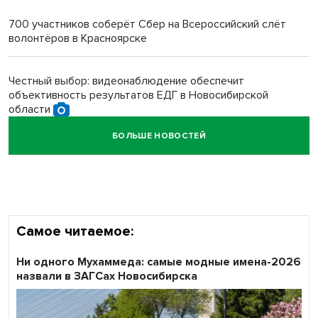
многодетных в России
700 участников соберёт Сбер на Всероссийский слёт
волонтёров в Красноярске
Обновлённое отделение ВТБ открылось в Искитиме
Честный выбор: видеонаблюдение обеспечит
объективность результатов ЕДГ в Новосибирской
области
БОЛЬШЕ НОВОСТЕЙ
Кибертанки пошли в бой: «Ростелеком» объявляет
участников «Битвы заводов» от Новосибирской
области
Самое читаемое:
Ни одного Мухаммеда: самые модные имена-2026
назвали в ЗАГСах Новосибирска