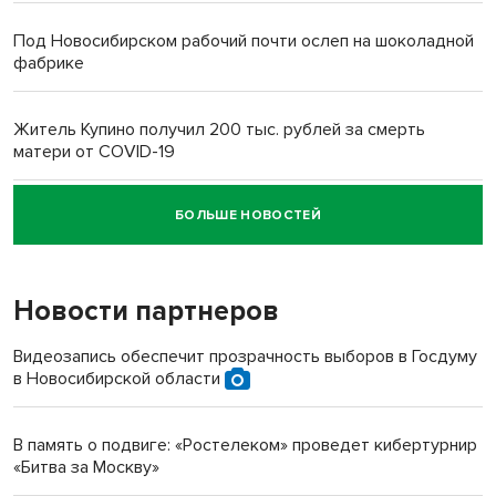
Под Новосибирском рабочий почти ослеп на шоколадной
фабрике
Житель Купино получил 200 тыс. рублей за смерть
матери от COVID-19
БОЛЬШЕ НОВОСТЕЙ
Новосибирский суд наказал водителя за смерть
пенсионерки на вокзале
Новости партнеров
«Мы живём на пастбище!»: в новосибирском селе лошади
терроризируют жителей
Видеозапись обеспечит прозрачность выборов в Госдуму
в Новосибирской области
Инвалид получил условный срок за избиение врачей
протезом под Новосибирском
В память о подвиге: «Ростелеком» проведет кибертурнир
«Битва за Москву»
Новосибирский преподаватель с женой вошли в топ-16