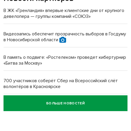
терроризируют жителей
В ЖК «Гренландия» впервые клиентские дни от крупного
девелопера — группы компаний «СОЮЗ»
Инвалид получил условный срок за избиение врачей
протезом под Новосибирском
Видеозапись обеспечит прозрачность выборов в Госдуму
в Новосибирской области
Новосибирский преподаватель с женой вошли в топ-16
многодетных в России
В память о подвиге: «Ростелеком» проведет кибертурнир
«Битва за Москву»
Обновлённое отделение ВТБ открылось в Искитиме
700 участников соберёт Сбер на Всероссийский слёт
волонтёров в Красноярске
БОЛЬШЕ НОВОСТЕЙ
Честный выбор: видеонаблюдение обеспечит
объективность результатов ЕДГ в Новосибирской
области