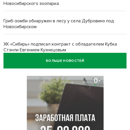
Новосибирского зоопарка
Гриб-зомби обнаружен в лесу у села Дубровино под
Новосибирском
ХК «Сибирь» подписал контракт с обладателем Кубка
Стэнли Евгением Кузнецовым
БОЛЬШЕ НОВОСТЕЙ
Отправил инвалида на СВО и получил его «посмертные»
выплаты адвокат из Черепаново
Андрей Травников поздравил новосибирцев с
юбилейным Днем строителя
Ученики новосибирского лицея победили в
Международной олимпиаде по ИИ