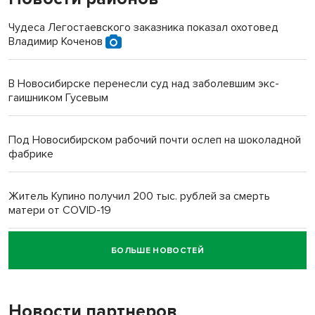
Чудеса Легостаевского заказника показал охотовед
Владимир Коченов
В Новосибирске перенесли суд над заболевшим экс-
гаишником Гусевым
Под Новосибирском рабочий почти ослеп на шоколадной
фабрике
Житель Купино получил 200 тыс. рублей за смерть
матери от COVID-19
БОЛЬШЕ НОВОСТЕЙ
Новосибирский суд наказал водителя за смерть
пенсионерки на вокзале
Новости партнеров
«Мы живём на пастбище!»: в новосибирском селе лошади