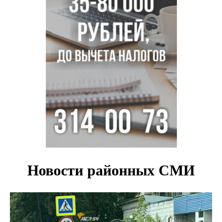
Остановку электричек о.п. Радуга Сибири начали строить
в Новосибирске