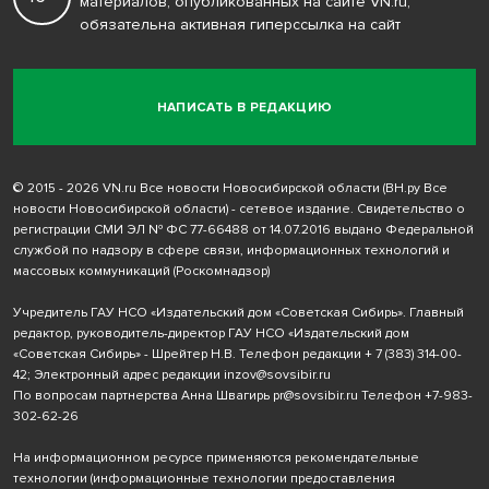
материалов, опубликованных на сайте VN.ru,
обязательна активная гиперссылка на сайт
НАПИСАТЬ В РЕДАКЦИЮ
© 2015 - 2026 VN.ru Все новости Новосибирской области (ВН.ру Все
новости Новосибирской области) - сетевое издание. Свидетельство о
регистрации СМИ ЭЛ № ФС 77-66488 от 14.07.2016 выдано Федеральной
службой по надзору в сфере связи, информационных технологий и
массовых коммуникаций (Роскомнадзор)
Учредитель ГАУ НСО «Издательский дом «Советская Сибирь». Главный
редактор, руководитель-директор ГАУ НСО «Издательский дом
«Советская Сибирь» - Шрейтер Н.В. Телефон редакции
+ 7 (383) 314-00-
42
; Электронный адрес редакции
inzov@sovsibir.ru
По вопросам партнерства Анна Швагирь
pr@sovsibir.ru
Телефон
+7-983-
302-62-26
На информационном ресурсе применяются рекомендательные
технологии
(информационные технологии предоставления