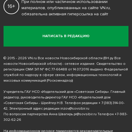
При полном или частичном использовании
16+
материалов, опубликованных на сайте VN.ru,
обязательна активная гиперссылка на сайт
НАПИСАТЬ В РЕДАКЦИЮ
© 2015 - 2026 VN.ru Все новости Новосибирской области (ВН.ру Все
новости Новосибирской области) - сетевое издание. Свидетельство о
регистрации СМИ ЭЛ № ФС 77-66488 от 14.07.2016 выдано Федеральной
службой по надзору в сфере связи, информационных технологий и
массовых коммуникаций (Роскомнадзор)
Учредитель ГАУ НСО «Издательский дом «Советская Сибирь». Главный
редактор, руководитель-директор ГАУ НСО «Издательский дом
«Советская Сибирь» - Шрейтер Н.В. Телефон редакции
+ 7 (383) 314-00-
42
; Электронный адрес редакции
inzov@sovsibir.ru
По вопросам партнерства Анна Швагирь
pr@sovsibir.ru
Телефон
+7-983-
302-62-26
На информационном ресурсе применяются рекомендательные