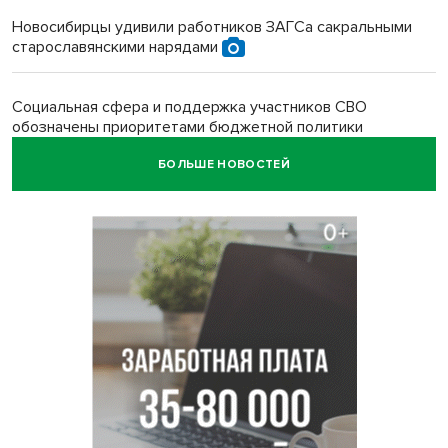
Новосибирцы удивили работников ЗАГСа сакральными
старославянскими нарядами
Социальная сфера и поддержка участников СВО
обозначены приоритетами бюджетной политики
Новосибирской области
БОЛЬШЕ НОВОСТЕЙ
Главные дороги Новосибирска закрыли для самокатов к 11
августа
Парашютную вышку за 16 миллионов закупил детский
лагерь под Новосибирском
Заборы на площади Маркса сносят для новой зоны
отдыха в Новосибирске
Глава сельсовета Игорь Конах утонул у острова в