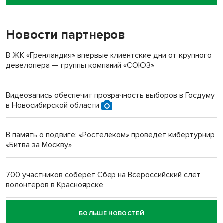
пенсионерки на вокзале
Новости партнеров
«Мы живём на пастбище!»: в новосибирском селе лошади
терроризируют жителей
В ЖК «Гренландия» впервые клиентские дни от крупного
девелопера — группы компаний «СОЮЗ»
Инвалид получил условный срок за избиение врачей
протезом под Новосибирском
Видеозапись обеспечит прозрачность выборов в Госдуму
в Новосибирской области
Новосибирский преподаватель с женой вошли в топ-16
многодетных в России
В память о подвиге: «Ростелеком» проведет кибертурнир
«Битва за Москву»
Обновлённое отделение ВТБ открылось в Искитиме
700 участников соберёт Сбер на Всероссийский слёт
волонтёров в Красноярске
БОЛЬШЕ НОВОСТЕЙ
Честный выбор: видеонаблюдение обеспечит