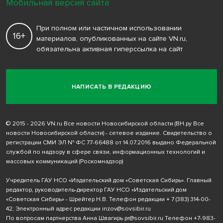
Мобильная версия сайта
При полном или частичном использовании
16+
материалов, опубликованных на сайте VN.ru,
обязательна активная гиперссылка на сайт
НАПИСАТЬ В РЕДАКЦИЮ
© 2015 - 2026 VN.ru Все новости Новосибирской области (ВН.ру Все
новости Новосибирской области) - сетевое издание. Свидетельство о
регистрации СМИ ЭЛ № ФС 77-66488 от 14.07.2016 выдано Федеральной
службой по надзору в сфере связи, информационных технологий и
массовых коммуникаций (Роскомнадзор)
Учредитель ГАУ НСО «Издательский дом «Советская Сибирь». Главный
редактор, руководитель-директор ГАУ НСО «Издательский дом
«Советская Сибирь» - Шрейтер Н.В. Телефон редакции
+ 7 (383) 314-00-
42
; Электронный адрес редакции
inzov@sovsibir.ru
По вопросам партнерства Анна Швагирь
pr@sovsibir.ru
Телефон
+7-983-