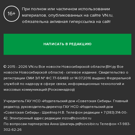
При полном или частичном использовании
16+
материалов, опубликованных на сайте VN.ru,
обязательна активная гиперссылка на сайт
НАПИСАТЬ В РЕДАКЦИЮ
© 2015 - 2026 VN.ru Все новости Новосибирской области (ВН.ру Все
новости Новосибирской области) - сетевое издание. Свидетельство о
регистрации СМИ ЭЛ № ФС 77-66488 от 14.07.2016 выдано Федеральной
службой по надзору в сфере связи, информационных технологий и
массовых коммуникаций (Роскомнадзор)
Учредитель ГАУ НСО «Издательский дом «Советская Сибирь». Главный
редактор, руководитель-директор ГАУ НСО «Издательский дом
«Советская Сибирь» - Шрейтер Н.В. Телефон редакции
+ 7 (383) 314-00-
42
; Электронный адрес редакции
inzov@sovsibir.ru
По вопросам партнерства Анна Швагирь
pr@sovsibir.ru
Телефон
+7-983-
302-62-26