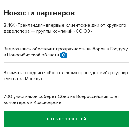
Новости партнеров
«Мы живём на пастбище!»: в новосибирском селе лошади
терроризируют жителей
В ЖК «Гренландия» впервые клиентские дни от крупного
девелопера — группы компаний «СОЮЗ»
Инвалид получил условный срок за избиение врачей
протезом под Новосибирском
Видеозапись обеспечит прозрачность выборов в Госдуму
в Новосибирской области
Новосибирский преподаватель с женой вошли в топ-16
многодетных в России
В память о подвиге: «Ростелеком» проведет кибертурнир
«Битва за Москву»
Обновлённое отделение ВТБ открылось в Искитиме
700 участников соберёт Сбер на Всероссийский слёт
волонтёров в Красноярске
БОЛЬШЕ НОВОСТЕЙ
Честный выбор: видеонаблюдение обеспечит
объективность результатов ЕДГ в Новосибирской
области