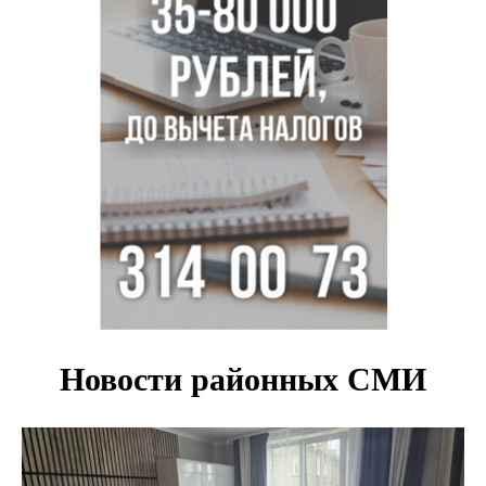
Новосибирские хирурги спасли сердце восьмиклассницы
с донорским клапаном