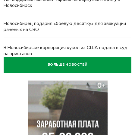
Новосибирск
Новосибирец подарил «боевую десятку» для эвакуации
раненых на СВО
В Новосибирске корпорация кукол из США подала в суд
на приставов
БОЛЬШЕ НОВОСТЕЙ
В Новосибирске минздрав объявил бесплатную
диспансеризацию для 65-летних
В Новосибирске врачи прооперировали 25 тысяч
пациентов с катарактой
Знаменитый орангутан Бату отметил юбилей в
новосибирском зоопарке