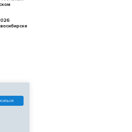
ском
2026
овосибирске