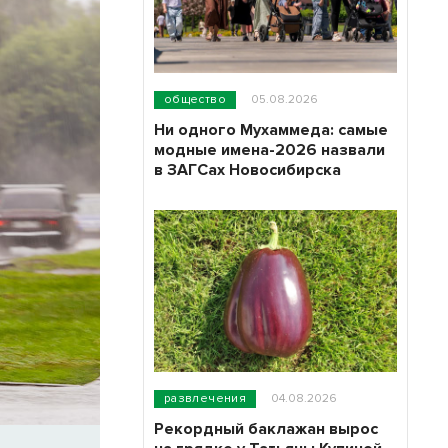
общество
05.08.2026
Ни одного Мухаммеда: самые
модные имена-2026 назвали
в ЗАГСах Новосибирска
развлечения
04.08.2026
Рекордный баклажан вырос