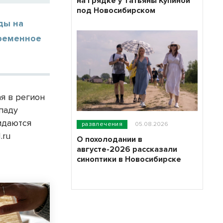
на грядке у Татьяны Купиной
под Новосибирском
ды на
ременное
я в регион
ападу
идаются
развлечения
05.08.2026
.ru
О похолодании в
августе-2026 рассказали
синоптики в Новосибирске