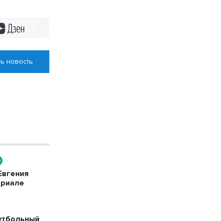
азина
Дзен
ь новость
Евгения
ериале
утбольный