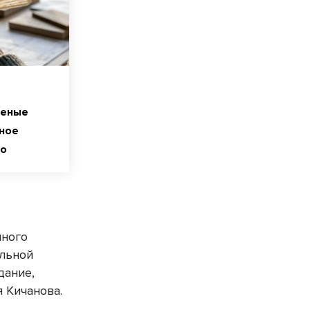
ченые
ное
во
нного
альной
дание,
 Кичанова.