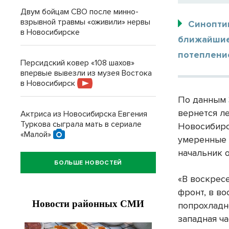
Двум бойцам СВО после минно-
взрывной травмы «оживили» нервы
Синопти
в Новосибирске
ближайшие
потеплени
Персидский ковер «108 шахов»
впервые вывезли из музея Востока
в Новосибирск
По данным 
вернется ле
Актриса из Новосибирска Евгения
Туркова сыграла мать в сериале
Новосибирс
«Малой»
умеренные т
начальник 
БОЛЬШЕ НОВОСТЕЙ
«В воскрес
фронт, в в
попрохладне
западная ча