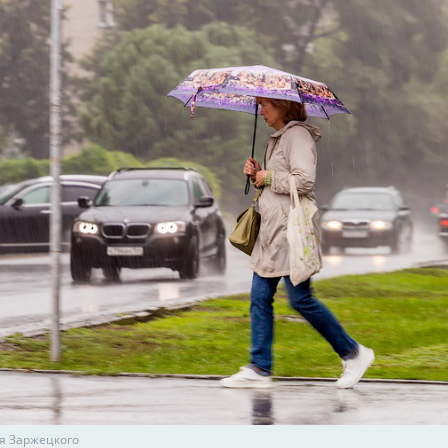
я Заржецкого