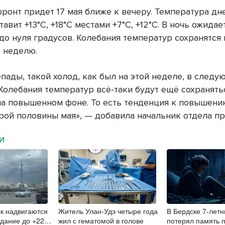
ронт придет 17 мая ближе к вечеру. Температура дн
тавит +13°С, +18°С местами +7°С, +12°С. В ночь ожидае
до нуля градусов. Колебания температур сохранятся
 неделю.
пады, такой холод, как был на этой неделе, в следу
Колебания температур всё-таки будут ещё сохранятьс
на повышенном фоне. То есть тенденция к повышению
рой половины мая», — добавила начальник отдела пр
МИ
к надвигаются
Житель Улан-Удэ четыре года
В Бердске 7-летн
одание до +22
жил с гематомой в голове
потерял память 