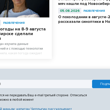
мяч нашли под Новосибир
05.08.2026
РАЗВЛЕЧЕНИЯ
О похолодании в августе-
рассказали синоптики в Н
РАЗВЛЕЧЕНИЯ
огоды на 8-9 августа
бирске сделали
и
а» изучила данные
ний и с помощью технологии
нила, какая погода ожидает
в эти выходные дни.
тся не передавать Ваш e-mail третьей стороне. Отписаться
 можно в любой момент
й маньяк: капитан Чеплыгин рассказывает