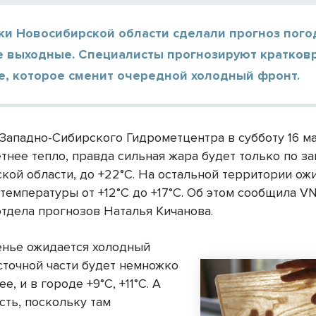
ки Новосибирской области сделали прогноз пого
 выходные. Специалисты прогнозируют кратков
е, которое сменит очередной холодный фронт.
Западно-Сибирского Гидрометцентра в субботу 16 ма
тнее тепло, правда сильная жара будет только по з
кой области, до +22°С. На остальной территории ож
емпературы от +12°С до +17°С. Об этом сообщила VN
отдела прогнозов Наталья Кичанова.
енье ожидается холодный
осточной части будет немножко
е, и в городе +9°С, +11°С. А
сть, поскольку там