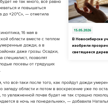
будет не так много, всё равно
реваться и повышаться
а до +20°С», — отметила
15.05.2026
иноптика, 16 мая в
кой области вместе с теплом
В Новосибирске у
умеренные дожди, а в
изобрели прозрач
районах даже грозы. Осадки,
светящееся дере
а специалист, позволят
лодые посевы от грядущих
.
 что всё-таки после того, как пройдут дожди умере
о западу области и потом в воскресение уже по ост
, то увлажненной почве будет не так страшно похоло
идается в ночь на понедельник», — добавила Наталья