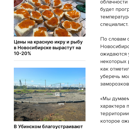
облачности 
будет прог
температур
специалист.
По словам с
Новосибирс
ожидаются 
некоторых 
как отметил
уберечь мо
заморозков
«Мы думаем,
характера п
территории
которое ож