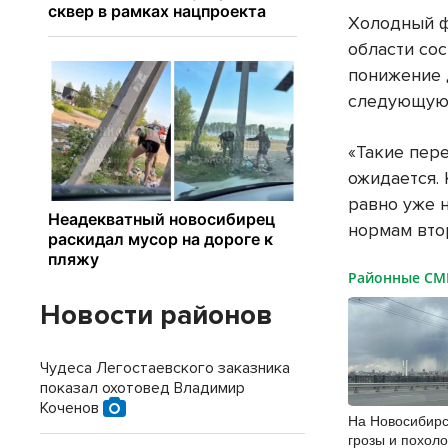
Холодный ф
области сос
понижение 
следующую
«Такие пере
ожидается. 
равно уже 
нормам вто
Районные С
Новости районов
Чудеса Легостаевского заказника
показал охотовед Владимир
Коченов
На Новосибирс
грозы и похол