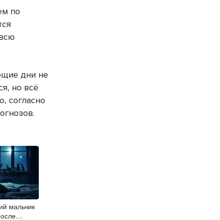
ем по
тся
 всю
ющие дни не
я, но всё
, согласно
огнозов.
ий мальчик
после