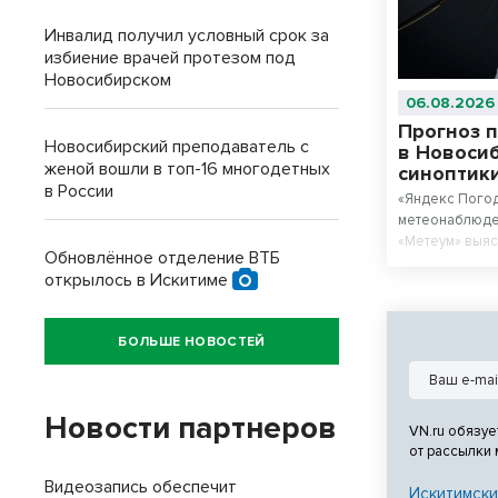
Инвалид получил условный срок за
избиение врачей протезом под
Новосибирском
06.08.2026
Прогноз п
Новосибирский преподаватель с
в Новоси
женой вошли в топ-16 многодетных
синоптик
в России
«Яндекс Погод
метеонаблюде
«Метеум» выяс
Обновлённое отделение ВТБ
новосибирцев 
открылось в Искитиме
БОЛЬШЕ НОВОСТЕЙ
Новости партнеров
VN.ru обязуе
от рассылки
Видеозапись обеспечит
Искитимски