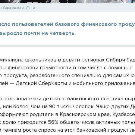
я Заржецкого, VN.ru
число пользователей базового финансового проду
выросло почти на четверть.
миллиона школьников в девяти регионах Сибири бу
азы финансовой грамотности в том числе с помощью
о продукта, разработанного специально для самых 
лей — Детской СберКарты и мобильного приложения 
ло пользователей детского банковского пластика вы
, или более, чем на 90
тысяч человек. Чаще других 
оформляют родители в Красноярском крае, Кузбассе
их долю приходится 56% общего числа активных поль
о темпам роста спроса на этот банковский продукт 