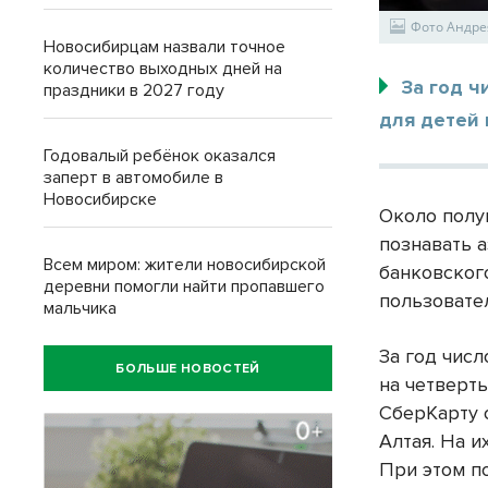
Фото Андре
Новосибирцам назвали точное
количество выходных дней на
За год 
праздники в 2027 году
для детей 
Годовалый ребёнок оказался
заперт в автомобиле в
Новосибирске
Около полу
познавать 
Всем миром: жители новосибирской
банковског
деревни помогли найти пропавшего
пользовате
мальчика
За год чис
БОЛЬШЕ НОВОСТЕЙ
на четверть
СберКарту 
Алтая. На 
При этом п