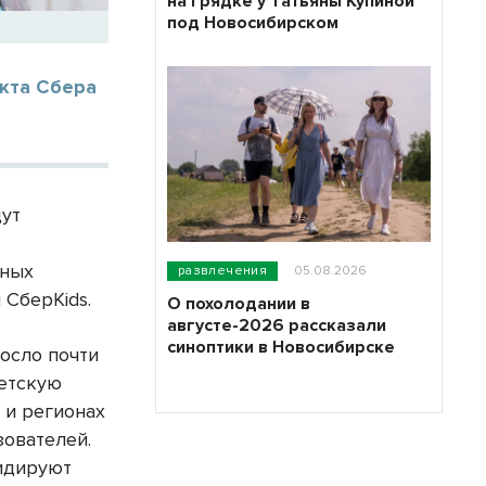
на грядке у Татьяны Купиной
под Новосибирском
кта Сбера
дут
юных
развлечения
05.08.2026
СберKids.
О похолодании в
августе-2026 рассказали
синоптики в Новосибирске
росло почти
Детскую
 и регионах
зователей.
лидируют