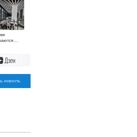
жки
чаются
густа
Дзен
ь новость