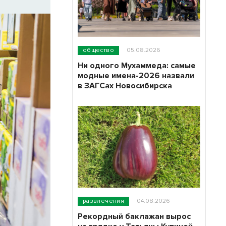
общество
05.08.2026
Ни одного Мухаммеда: самые
модные имена-2026 назвали
в ЗАГСах Новосибирска
развлечения
04.08.2026
Рекордный баклажан вырос