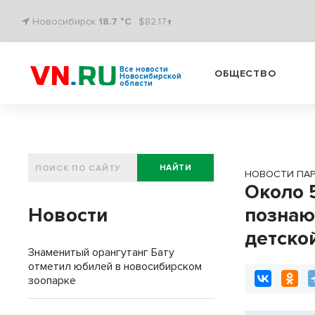
Новосибирск
18.7 °C
$82.17↑
Все новости
ОБЩЕСТВО
Новосибирской
области
НАЙТИ
НОВОСТИ ПА
Около 
Новости
познаю
детско
Знаменитый орангутанг Бату
отметил юбилей в новосибирском
зоопарке