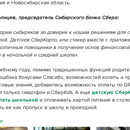
ия и Новосибирская область.
лнцев, председатель Сибирского банка Сбера:
арим сибиряков за доверие к нашим решениям для 
лей. Детская СберКарта, или стикер вместе с прилож
 отличные помощники в получении основ финансово
и в начальной и средней школе».
чебному году, помимо традиционных функций родите
кешбэка бонусами Спасибо, возможностей копить и п
совые знания, добавилась возможность оплаты по Q
я только смартфон и СберKids. А ещё
детскую Сбер
лать школьной
и оплачивать картой питание в столо
ть её как пропуск в школу и проездной.
МИ