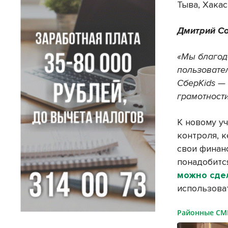
Тыва, Хакас
Дмитрий Со
«Мы благод
пользовате
СберKids —
грамотност
К новому у
контроля, 
свои финан
понадобитс
можно сде
использова
Районные С