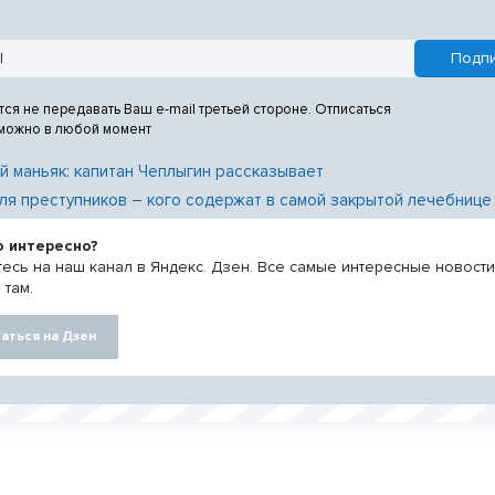
тся не передавать Ваш e-mail третьей стороне. Отписаться
 можно в любой момент
й маньяк: капитан Чеплыгин рассказывает
ля преступников – кого содержат в самой закрытой лечебнице
о интересно?
есь на наш канал в Яндекс. Дзен. Все самые интересные новост
 там.
аться на Дзен