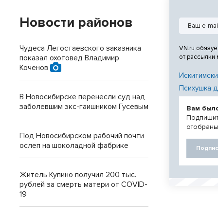
Новости районов
Чудеса Легостаевского заказника
VN.ru обязуе
показал охотовед Владимир
от рассылки
Коченов
Искитимски
Психушка д
В Новосибирске перенесли суд над
заболевшим экс-гаишником Гусевым
Вам был
Подпишит
отобраны
Под Новосибирском рабочий почти
ослеп на шоколадной фабрике
Подпис
Житель Купино получил 200 тыс.
рублей за смерть матери от COVID-
19