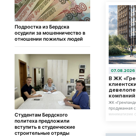
07.08.2026
В ЖК «Гр
клиентски
девелопе
компани
ЖК «Гренланди
продуманная с
минимализме с
материалов.