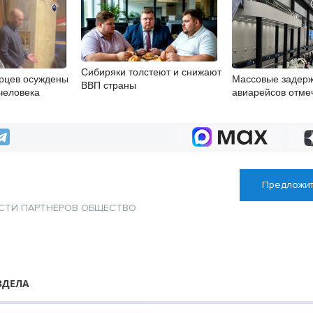
Сибиряки толстеют и снижают
рцев осуждены
Массовые задер
ВВП страны
человека
авиарейсов отме
в Толмачёво 8 ав
Предложит
СТИ ПАРТНЕРОВ
ОБЩЕСТВО
ЗДЕЛА