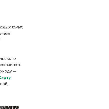
самых юных
ением
й
льского
рокачивать
R-коду –
Карту
вой,