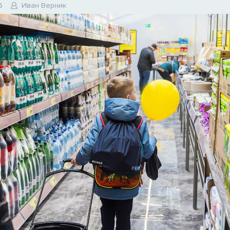
5
Иван Верник