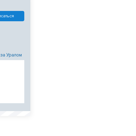
 за Уралом
и