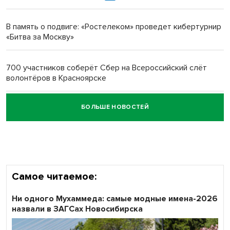
Новосибирский преподаватель с женой вошли в топ-16
многодетных в России
В память о подвиге: «Ростелеком» проведет кибертурнир
«Битва за Москву»
Обновлённое отделение ВТБ открылось в Искитиме
700 участников соберёт Сбер на Всероссийский слёт
волонтёров в Красноярске
БОЛЬШЕ НОВОСТЕЙ
Честный выбор: видеонаблюдение обеспечит
объективность результатов ЕДГ в Новосибирской
области
Самое читаемое:
Ни одного Мухаммеда: самые модные имена-2026
назвали в ЗАГСах Новосибирска