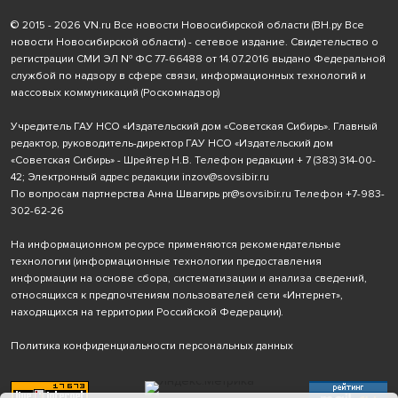
© 2015 - 2026 VN.ru Все новости Новосибирской области (ВН.ру Все
новости Новосибирской области) - сетевое издание. Свидетельство о
регистрации СМИ ЭЛ № ФС 77-66488 от 14.07.2016 выдано Федеральной
службой по надзору в сфере связи, информационных технологий и
массовых коммуникаций (Роскомнадзор)
Учредитель ГАУ НСО «Издательский дом «Советская Сибирь». Главный
редактор, руководитель-директор ГАУ НСО «Издательский дом
«Советская Сибирь» - Шрейтер Н.В. Телефон редакции
+ 7 (383) 314-00-
42
; Электронный адрес редакции
inzov@sovsibir.ru
По вопросам партнерства Анна Швагирь
pr@sovsibir.ru
Телефон
+7-983-
302-62-26
На информационном ресурсе применяются рекомендательные
технологии
(информационные технологии предоставления
информации на основе сбора, систематизации и анализа сведений,
относящихся к предпочтениям пользователей сети «Интернет»,
находящихся на территории Российской Федерации).
Политика конфиденциальности персональных данных