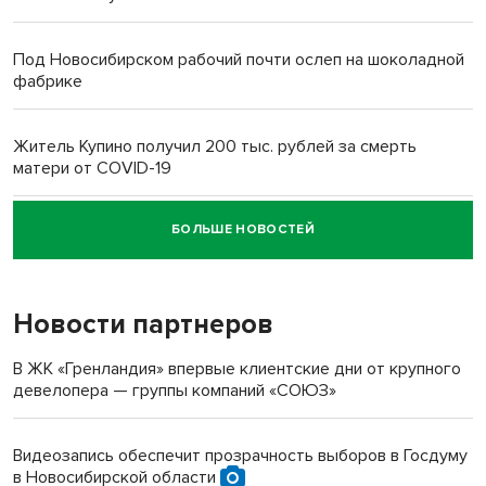
Под Новосибирском рабочий почти ослеп на шоколадной
фабрике
Житель Купино получил 200 тыс. рублей за смерть
матери от COVID-19
БОЛЬШЕ НОВОСТЕЙ
Новосибирский суд наказал водителя за смерть
пенсионерки на вокзале
Новости партнеров
«Мы живём на пастбище!»: в новосибирском селе лошади
терроризируют жителей
В ЖК «Гренландия» впервые клиентские дни от крупного
девелопера — группы компаний «СОЮЗ»
Инвалид получил условный срок за избиение врачей
протезом под Новосибирском
Видеозапись обеспечит прозрачность выборов в Госдуму
в Новосибирской области