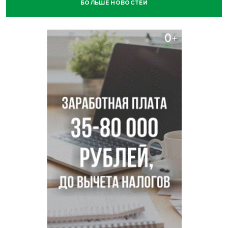
БОЛЬШЕ НОВОСТЕЙ
Покрытие рулежных дорожек обновили в аэропорту
Толмачево по нацпроекту
В Новосибирске зафиксирован рост заболеваемости
энтеровирусной инфекцией
В Новосибирске осудили внука за продажу дедова ружья
псевдо-мигранту
В Новосибирске по КРТ сдали первую очередь
миниполиса «Фора»