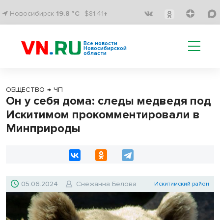
Новосибирск
19.8 °C
$81.41↑
Все новости
Новосибирской
области
ОБЩЕСТВО
→
ЧП
Он у себя дома: следы медведя под
Искитимом прокомментировали в
Минприроды
05.06.2024
Снежанна Белова
Искитимский район