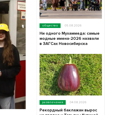
общество
05.08.2026
Ни одного Мухаммеда: самые
модные имена-2026 назвали
в ЗАГСах Новосибирска
развлечения
04.08.2026
Рекордный баклажан вырос