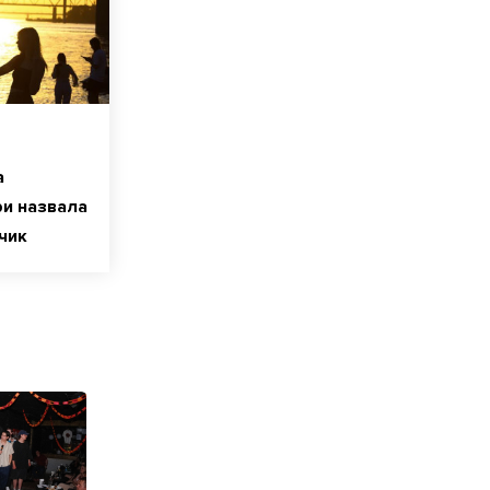
а
ри назвала
чик