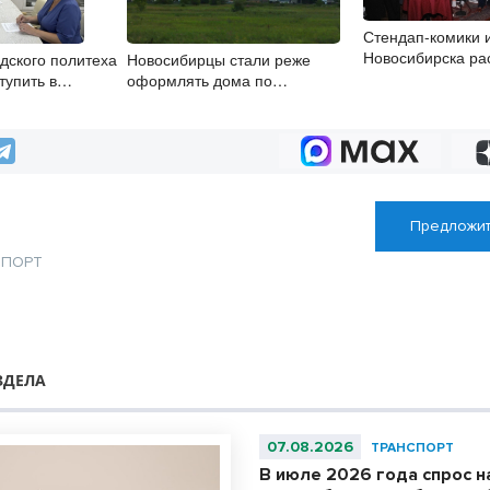
Стендап-комики 
Новосибирска рас
дского политеха
Новосибирцы стали реже
научиться шутить
тупить в
оформлять дома по
строительные
упрощенной схеме
Предложит
СПОРТ
ЗДЕЛА
07.08.2026
ТРАНСПОРТ
В июле 2026 года спрос н