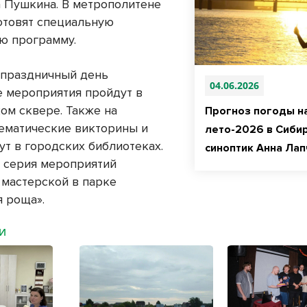
 Пушкина. В метрополитене
отовят специальную
ю программу.
 праздничный день
04.06.2026
 мероприятия пройдут в
ом сквере. Также на
Прогноз погоды н
ематические викторины и
лето-2026 в Сиби
ут в городских библиотеках.
синоптик Анна Лап
 серия мероприятий
 мастерской в парке
я роща».
МИ