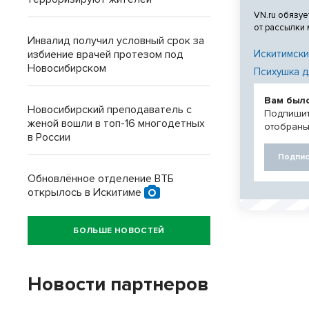
VN.ru обязуе
от рассылки
Инвалид получил условный срок за
избиение врачей протезом под
Искитимски
Новосибирском
Психушка д
Вам был
Новосибирский преподаватель с
Подпишит
женой вошли в топ-16 многодетных
отобраны
в России
Подпис
Обновлённое отделение ВТБ
открылось в Искитиме
БОЛЬШЕ НОВОСТЕЙ
Новости партнеров