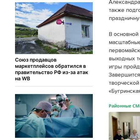
Александра
также подг
праздничну
В основной
масштабные
первомайск
выходных т
игры пройд
Завершится
творческой
«Бугринска
Районные С