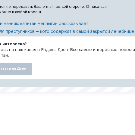
тся не передавать Ваш e-mail третьей стороне. Отписаться
 можно в любой момент
й маньяк: капитан Чеплыгин рассказывает
ля преступников – кого содержат в самой закрытой лечебнице
о интересно?
есь на наш канал в Яндекс. Дзен. Все самые интересные новост
 там.
аться на Дзен