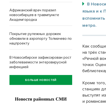
В Новос
Африканский врач поразил
языка и к 
новосибирцев в травмпункте
вспомнить 
Академгородка
метро.
Покрытие рулежных дорожек
обновили в аэропорту Толмачево по
нацпроекту
Как сообщи
на трёх ст
В Новосибирске зафиксирован рост
«Речной во
заболеваемости энтеровирусной
точки. Оце
инфекцией
библиотека
БОЛЬШЕ НОВОСТЕЙ
Кроме того,
станциях дл
выступят и
и романсам