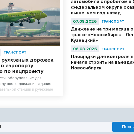
автомобили с пробегом в
федеральном округе оказ
выше, чем год назад
07.08.2026
ТРАНСПОРТ
Движение на три месяца о
трассе «Новосибирск - Ле
Кузнецкий»
06.08.2026
ТРАНСПОРТ
ТРАНСПОРТ
Площадки для контроля п
 рулежных дорожек
начали строить на въездах
 в аэропорту
Новосибирск
о по нацпроекту
ети, оборудование для
оздушного движения, здание
ательной станции и рулежные
низируют в аэропорту
. Аэродромную инфраструктуру
овят к концу 2027 года в рамках
Эффективная транспортная