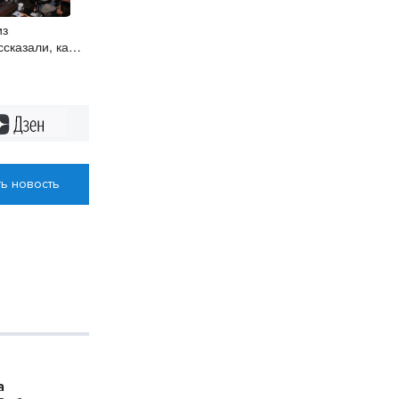
из
сказали, как
 со сцены
Дзен
ь новость
а