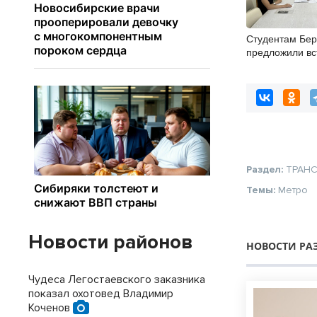
Студентам Бер
предложили вс
студенческие 
отряды
Раздел:
ТРАН
Темы:
Метро
Новости районов
НОВОСТИ РА
Чудеса Легостаевского заказника
показал охотовед Владимир
Коченов