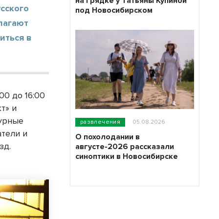
на грядке у Татьяны Купиной
сского
под Новосибирском
лагают
иться в
00 до 16:00
т» и
турные
развлечения
05.08.2026
атели и
О похолодании в
зд.
августе-2026 рассказали
синоптики в Новосибирске