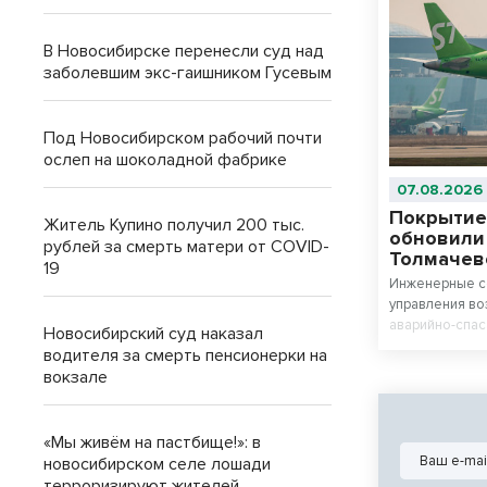
В Новосибирске перенесли суд над
заболевшим экс-гаишником Гусевым
Под Новосибирском рабочий почти
ослеп на шоколадной фабрике
07.08.2026
Покрытие
Житель Купино получил 200 тыс.
обновили
рублей за смерть матери от COVID-
Толмачев
19
Инженерные с
управления в
аварийно-спас
Новосибирский суд наказал
дорожки модер
водителя за смерть пенсионерки на
Новосибирска
вокзале
полностью обн
нацпроекта «
система».
«Мы живём на пастбище!»: в
новосибирском селе лошади
терроризируют жителей