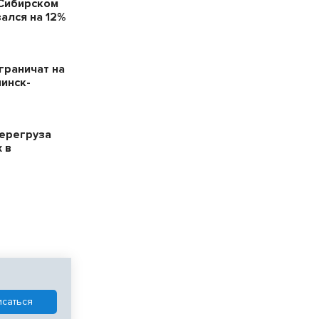
 Сибирском
ался на 12%
граничат на
нинск-
ерегруза
 в