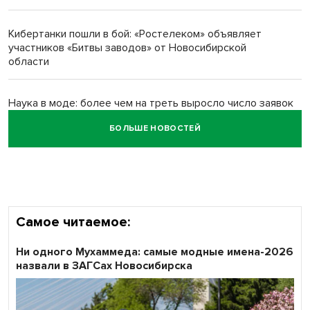
многодетных в России
Кибертанки пошли в бой: «Ростелеком» объявляет
Обновлённое отделение ВТБ открылось в Искитиме
участников «Битвы заводов» от Новосибирской
области
Наука в моде: более чем на треть выросло число заявок
на Научную премию Сбера 2026
БОЛЬШЕ НОВОСТЕЙ
Все профессии важны: «Ростелеком» подвел итоги
всероссийского флешмоба #явлияю
Самое читаемое:
Ни одного Мухаммеда: самые модные имена-2026
назвали в ЗАГСах Новосибирска