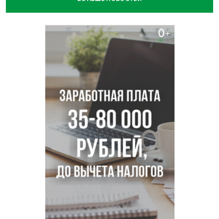
Ветеран СВО выявил рак на бесплатной диспансеризации
в Новосибирске
В Новосибирске сотрудница склада Ozon попыталась
вынести iPhone 17 под одеждой
Дело отравителя за убийство 14-летней давности
возобновили в Новосибирске
Подрядчика для ремонта подпорной стены на
Ипподромской ищут в Новосибирске