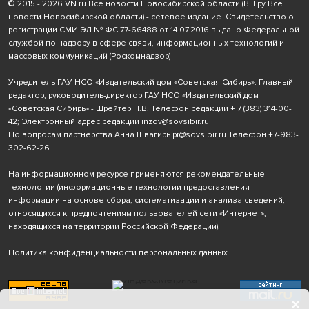
© 2015 - 2026 VN.ru Все новости Новосибирской области (ВН.ру Все
новости Новосибирской области) - сетевое издание. Свидетельство о
регистрации СМИ ЭЛ № ФС 77-66488 от 14.07.2016 выдано Федеральной
службой по надзору в сфере связи, информационных технологий и
массовых коммуникаций (Роскомнадзор)
Учредитель ГАУ НСО «Издательский дом «Советская Сибирь». Главный
редактор, руководитель-директор ГАУ НСО «Издательский дом
«Советская Сибирь» - Шрейтер Н.В. Телефон редакции
+ 7 (383) 314-00-
42
; Электронный адрес редакции
inzov@sovsibir.ru
По вопросам партнерства Анна Швагирь
pr@sovsibir.ru
Телефон
+7-983-
302-62-26
На информационном ресурсе применяются рекомендательные
технологии
(информационные технологии предоставления
информации на основе сбора, систематизации и анализа сведений,
относящихся к предпочтениям пользователей сети «Интернет»,
находящихся на территории Российской Федерации).
Политика конфиденциальности персональных данных