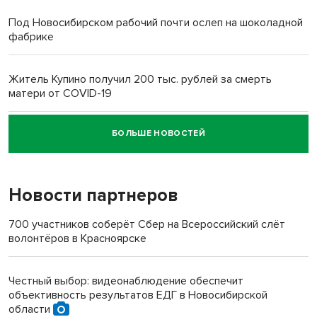
Под Новосибирском рабочий почти ослеп на шоколадной
фабрике
Житель Купино получил 200 тыс. рублей за смерть
матери от COVID-19
БОЛЬШЕ НОВОСТЕЙ
Новосибирский суд наказал водителя за смерть
пенсионерки на вокзале
Новости партнеров
«Мы живём на пастбище!»: в новосибирском селе лошади
терроризируют жителей
700 участников соберёт Сбер на Всероссийский слёт
волонтёров в Красноярске
Инвалид получил условный срок за избиение врачей
протезом под Новосибирском
Честный выбор: видеонаблюдение обеспечит
объективность результатов ЕДГ в Новосибирской
Новосибирский преподаватель с женой вошли в топ-16
области