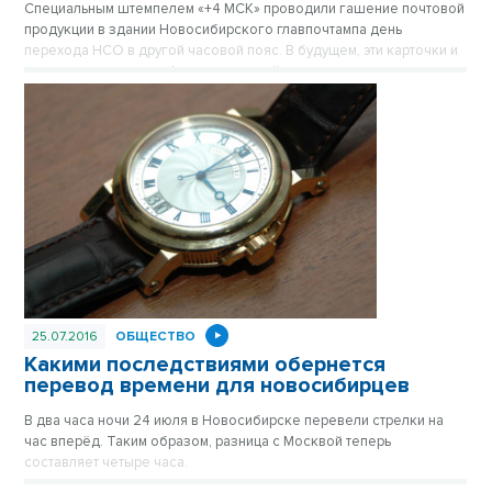
Специальным штемпелем «+4 МСК» проводили гашение почтовой
продукции в здании Новосибирского главпочтампа день
перехода НСО в другой часовой пояс. В будущем, эти карточки и
конверты могут стать филателической ценностью.
25.07.2016
ОБЩЕСТВО
Какими последствиями обернется
перевод времени для новосибирцев
В два часа ночи 24 июля в Новосибирске перевели стрелки на
час вперёд. Таким образом, разница с Москвой теперь
составляет четыре часа.