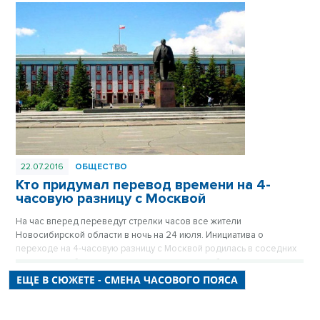
22.07.2016
ОБЩЕСТВО
Кто придумал перевод времени на 4-
часовую разницу с Москвой
На час вперед переведут стрелки часов все жители
Новосибирской области в ночь на 24 июля. Инициатива о
переходе на 4-часовую разницу с Москвой родилась в соседних
регионах, но была охотно подхвачена новосибирскими
законодателями.
ЕЩЕ В СЮЖЕТЕ - СМЕНА ЧАСОВОГО ПОЯСА