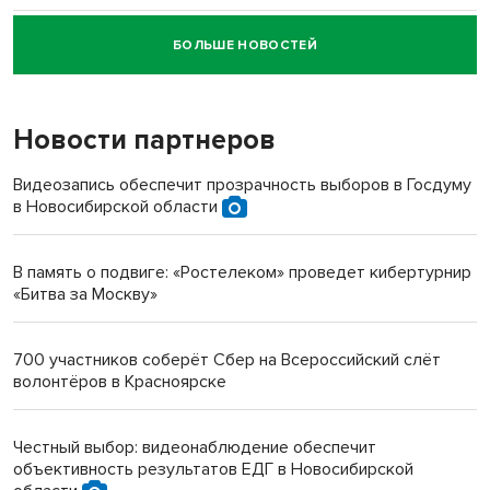
БОЛЬШЕ НОВОСТЕЙ
Новосибирский суд наказал водителя за смерть
пенсионерки на вокзале
Новости партнеров
«Мы живём на пастбище!»: в новосибирском селе лошади
терроризируют жителей
Видеозапись обеспечит прозрачность выборов в Госдуму
в Новосибирской области
Инвалид получил условный срок за избиение врачей
протезом под Новосибирском
В память о подвиге: «Ростелеком» проведет кибертурнир
«Битва за Москву»
Новосибирский преподаватель с женой вошли в топ-16
многодетных в России
700 участников соберёт Сбер на Всероссийский слёт
волонтёров в Красноярске
Обновлённое отделение ВТБ открылось в Искитиме
Честный выбор: видеонаблюдение обеспечит
объективность результатов ЕДГ в Новосибирской