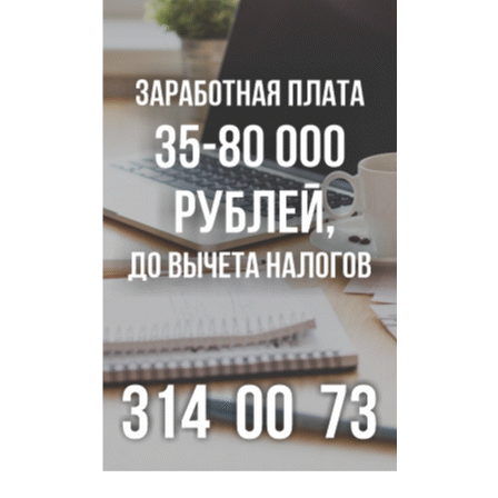
въездах в Новосибирск
Дольщики долгостроя на Титова в Новосибирске
получили ключи от квартир
Доля рыночной ипотеки в России превысила 50% по
итогам июля 2026 года