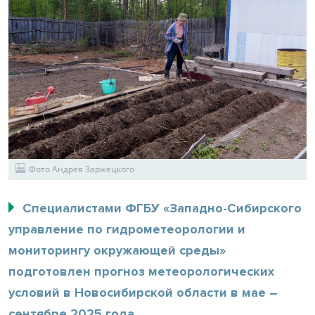
Фото Андрея Заржецкого
Специалистами ФГБУ «Западно-Сибирского
управление по гидрометеорологии и
мониторингу окружающей среды»
подготовлен прогноз метеорологических
условий в Новосибирской области в мае –
сентябре 2025 года.