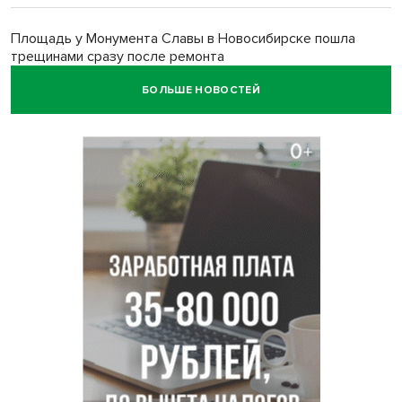
Площадь у Монумента Славы в Новосибирске пошла
трещинами сразу после ремонта
БОЛЬШЕ НОВОСТЕЙ
Африканский врач поразил новосибирцев в травмпункте
Академгородка
Покрытие рулежных дорожек обновили в аэропорту
Толмачево по нацпроекту
В Новосибирске зафиксирован рост заболеваемости
энтеровирусной инфекцией
В Новосибирске осудили внука за продажу дедова ружья
псевдо-мигранту