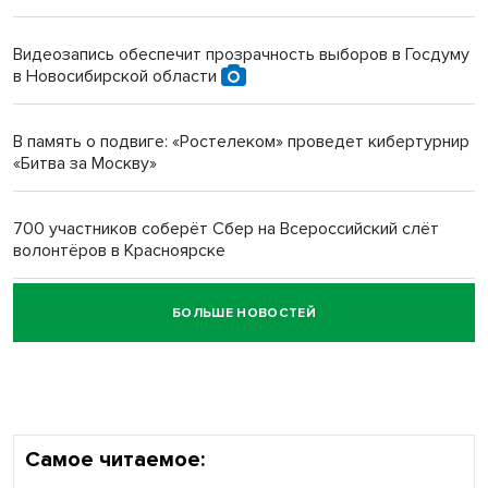
Инвалид получил условный срок за избиение врачей
протезом под Новосибирском
Видеозапись обеспечит прозрачность выборов в Госдуму
в Новосибирской области
Новосибирский преподаватель с женой вошли в топ-16
многодетных в России
В память о подвиге: «Ростелеком» проведет кибертурнир
«Битва за Москву»
Обновлённое отделение ВТБ открылось в Искитиме
700 участников соберёт Сбер на Всероссийский слёт
волонтёров в Красноярске
БОЛЬШЕ НОВОСТЕЙ
Честный выбор: видеонаблюдение обеспечит
объективность результатов ЕДГ в Новосибирской
области
Самое читаемое: