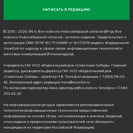
НАПИСАТЬ В РЕДАКЦИЮ
© 2015 - 2026 VN.ru Все новости Новосибирской области (ВН.ру Все
новости Новосибирской области) - сетевое издание. Свидетельство о
регистрации СМИ ЭЛ № ФС 77-66488 от 14.07.2016 выдано Федеральной
службой по надзору в сфере связи, информационных технологий и
массовых коммуникаций (Роскомнадзор)
Учредитель ГАУ НСО «Издательский дом «Советская Сибирь». Главный
редактор, руководитель-директор ГАУ НСО «Издательский дом
«Советская Сибирь» - Шрейтер Н.В. Телефон редакции
+ 7 (383) 314-00-
42
; Электронный адрес редакции
inzov@sovsibir.ru
По вопросам партнерства Анна Швагирь
pr@sovsibir.ru
Телефон
+7-983-
302-62-26
На информационном ресурсе применяются рекомендательные
технологии
(информационные технологии предоставления
информации на основе сбора, систематизации и анализа сведений,
относящихся к предпочтениям пользователей сети «Интернет»,
находящихся на территории Российской Федерации).