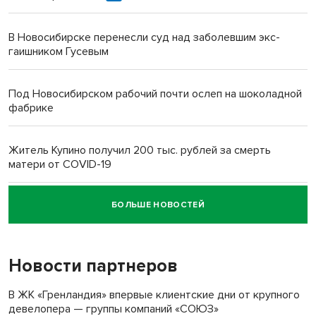
В Новосибирске перенесли суд над заболевшим экс-
гаишником Гусевым
Под Новосибирском рабочий почти ослеп на шоколадной
фабрике
Житель Купино получил 200 тыс. рублей за смерть
матери от COVID-19
БОЛЬШЕ НОВОСТЕЙ
Новосибирский суд наказал водителя за смерть
пенсионерки на вокзале
Новости партнеров
«Мы живём на пастбище!»: в новосибирском селе лошади
терроризируют жителей
В ЖК «Гренландия» впервые клиентские дни от крупного
девелопера — группы компаний «СОЮЗ»