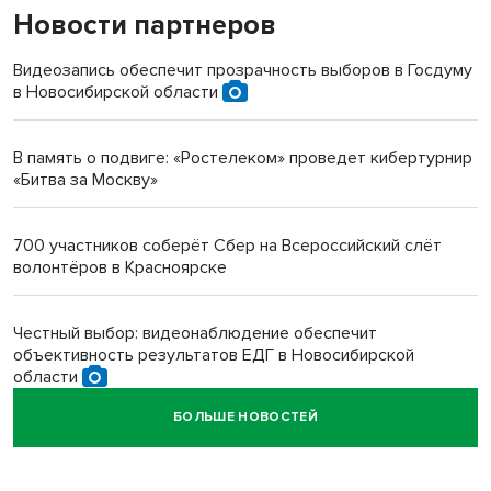
Новости партнеров
«Мы живём на пастбище!»: в новосибирском селе лошади
терроризируют жителей
Видеозапись обеспечит прозрачность выборов в Госдуму
в Новосибирской области
Инвалид получил условный срок за избиение врачей
протезом под Новосибирском
В память о подвиге: «Ростелеком» проведет кибертурнир
«Битва за Москву»
Новосибирский преподаватель с женой вошли в топ-16
многодетных в России
700 участников соберёт Сбер на Всероссийский слёт
волонтёров в Красноярске
Обновлённое отделение ВТБ открылось в Искитиме
Честный выбор: видеонаблюдение обеспечит
объективность результатов ЕДГ в Новосибирской
области
БОЛЬШЕ НОВОСТЕЙ
Кибертанки пошли в бой: «Ростелеком» объявляет
участников «Битвы заводов» от Новосибирской
области