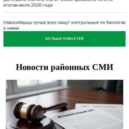
итогам июля 2026 года
Новосибирцы лучше всех пишут контрольные по биологии
и химии
БОЛЬШЕ НОВОСТЕЙ
Нейросеть для диагностики депрессии в крови создали в
Новосибирске
Двум бойцам СВО после минно-взрывной травмы
«оживили» нервы в Новосибирске
Персидский ковер «108 шахов» впервые вывезли из музея
Востока в Новосибирск
Актриса из Новосибирска Евгения Туркова сыграла мать
в сериале «Малой»