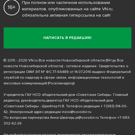
При полном или частичном использовании
16+
материалов, опубликованных на сайте VN.ru,
обязательна активная гиперссылка на сайт
НАПИСАТЬ В РЕДАКЦИЮ
© 2015 - 2026 VN.ru Все новости Новосибирской области (ВН.ру Все
новости Новосибирской области) - сетевое издание. Свидетельство о
регистрации СМИ ЭЛ № ФС 77-66488 от 14.07.2016 выдано Федеральной
службой по надзору в сфере связи, информационных технологий и
массовых коммуникаций (Роскомнадзор)
Учредитель ГАУ НСО «Издательский дом «Советская Сибирь». Главный
редактор, руководитель-директор ГАУ НСО «Издательский дом
«Советская Сибирь» - Шрейтер Н.В. Телефон редакции
+ 7 (383) 314-00-
42
; Электронный адрес редакции
inzov@sovsibir.ru
По вопросам партнерства Анна Швагирь
pr@sovsibir.ru
Телефон
+7-983-
302-62-26
На информационном ресурсе применяются рекомендательные