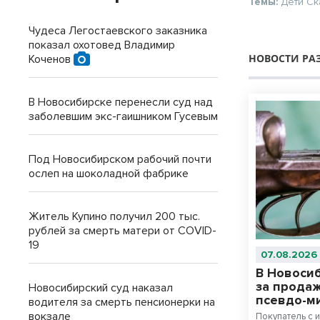
Темы:
Дети
Ск
Чудеса Легостаевского заказника
показал охотовед Владимир
НОВОСТИ РА
Коченов
В Новосибирске перенесли суд над
заболевшим экс-гаишником Гусевым
Под Новосибирском рабочий почти
ослеп на шоколадной фабрике
Житель Купино получил 200 тыс.
рублей за смерть матери от COVID-
19
07.08.2026
В Новоси
за прода
Новосибирский суд наказал
псевдо-м
водителя за смерть пенсионерки на
вокзале
Покупатель с