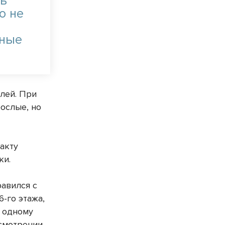
ть
о не
ьные
лей. При
рослые, но
акту
ки.
равился с
-го этажа,
к одному
ссмотрении