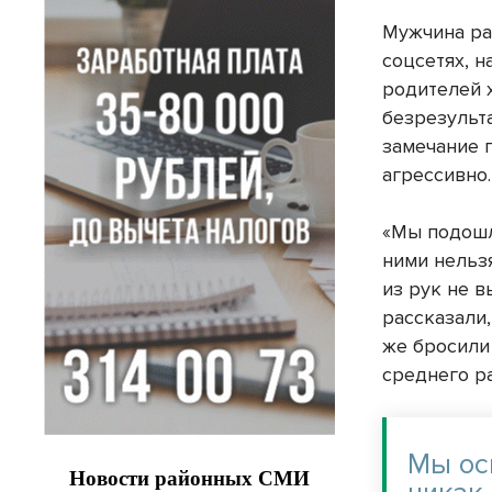
Мужчина ра
соцсетях, 
родителей 
безрезульт
замечание 
агрессивно
«Мы подошли
ними нельзя
из рук не в
рассказали,
же бросили 
среднего р
Мы ос