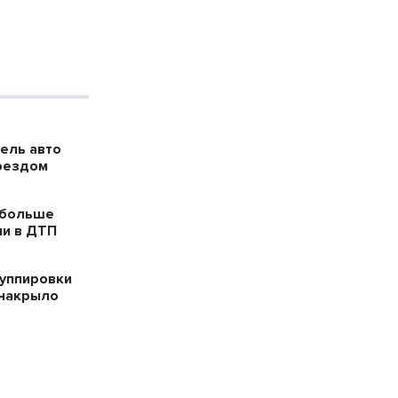
ель авто
поездом
 больше
ли в ДТП
уппировки
накрыло