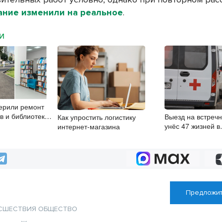
ание изменили на реальное
.
МИ
ерили ремонт
в и библиотек
Выезд на встреч
Как упростить логистику
е
унёс 47 жизней в
интернет-магазина
Новосибирской о
начала 2026 года
Предложит
СШЕСТВИЯ
ОБЩЕСТВО