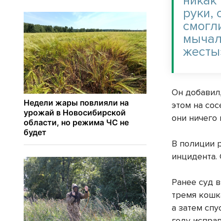
никак
руки, 
смогл
мычал
жесты
Он добавил
этом на сос
они ничего
В полиции 
инцидента.
Ранее суд 
тремя кошк
а затем спу
году испра