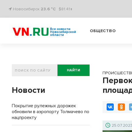
Новосибирск
23.6 °C
$81.41↑
Все новости
ОБЩЕСТВО
Новосибирской
области
НАЙТИ
ПРОИСШЕСТВ
Первок
Новости
площад
Покрытие рулежных дорожек
обновили в аэропорту Толмачево по
нацпроекту
25.07.202