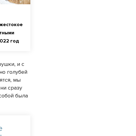
 жестокое
тными
2022 год
ушки, и с
 но голубей
ятся, мы
они сразу
 собой была
е