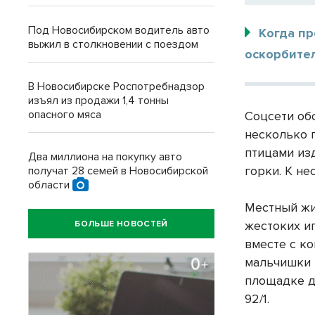
Под Новосибирском водитель авто
Когда пр
выжил в столкновении с поездом
оскорбите
В Новосибирске Роспотребнадзор
изъял из продажи 1,4 тонны
опасного мяса
Соцсети об
несколько 
птицами из
Два миллиона на покупку авто
горки. К не
получат 28 семей в Новосибирской
области
Местный жи
жестоких и
БОЛЬШЕ НОВОСТЕЙ
вместе с ко
мальчишки 
площадке д
92/1.