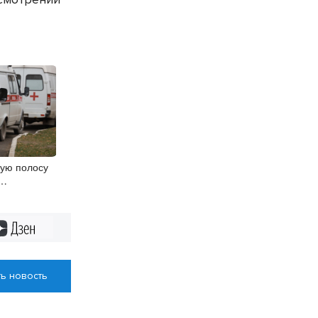
ную полосу
бласти с
Дзен
ь новость