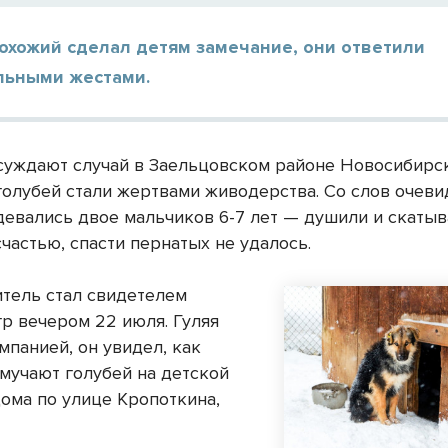
охожий сделал детям замечание, они ответили
льными жестами.
суждают случай в Заельцовском районе Новосибирск
голубей стали жертвами живодерства. Со слов очеви
девались двое мальчиков 6-7 лет — душили и скатыв
счастью, спасти пернатых не удалось.
тель стал свидетелем
гр вечером 22 июля. Гуляя
мпанией, он увидел, как
мучают голубей на детской
ома по улице Кропоткина,