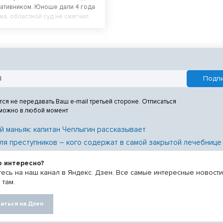
ативником. Юноше дали 4 года
ма, областной суд не смягчил
тся не передавать Ваш e-mail третьей стороне. Отписаться
 можно в любой момент
й маньяк: капитан Чеплыгин рассказывает
ля преступников – кого содержат в самой закрытой лечебнице
о интересно?
есь на наш канал в Яндекс. Дзен. Все самые интересные новост
 там.
аться на Дзен