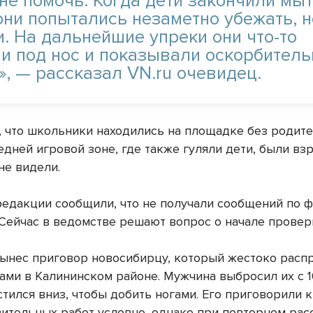
 не помочь. Когда дети закончили мы
они попытались незаметно убежать, н
и. На дальнейшие упреки они что-то
и под нос и показывали оскорбител
», — рассказал VN.ru очевидец.
, что школьники находились на площадке без родите
едней игровой зоне, где также гуляли дети, были вз
 не видели.
редакции сообщили, что не получали сообщений по ф
 Сейчас в ведомстве решают вопрос о начале провер
вынес приговор новосибирцу, который жестоко расп
ами в Калининском районе. Мужчина выбросил их с 16
стился вниз, чтобы добить ногами. Его приговорили 
вительных работ условно, однако при повторном ра