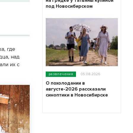
на грядке у Татьяны Купиной
под Новосибирском
а, где
дца, над
али их с
развлечения
05.08.2026
О похолодании в
августе-2026 рассказали
синоптики в Новосибирске