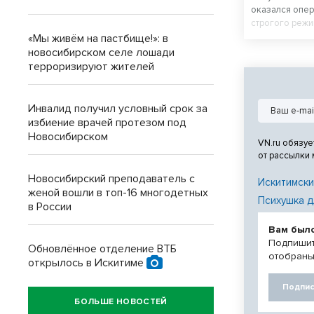
оказался опер
строгого режи
приговор.
«Мы живём на пастбище!»: в
новосибирском селе лошади
терроризируют жителей
Инвалид получил условный срок за
избиение врачей протезом под
Новосибирском
VN.ru обязуе
от рассылки
Новосибирский преподаватель с
Искитимски
женой вошли в топ-16 многодетных
Психушка д
в России
Вам был
Подпишит
Обновлённое отделение ВТБ
отобраны
открылось в Искитиме
Подпис
БОЛЬШЕ НОВОСТЕЙ