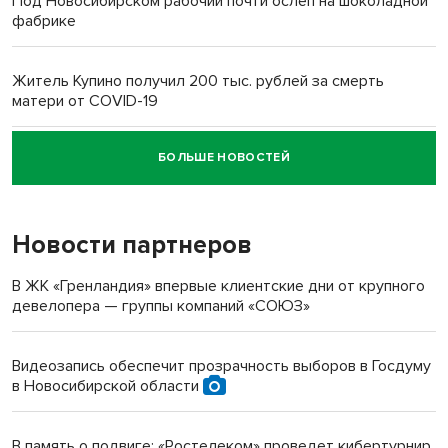
Под Новосибирском рабочий почти ослеп на шоколадной
фабрике
Житель Купино получил 200 тыс. рублей за смерть
матери от COVID-19
БОЛЬШЕ НОВОСТЕЙ
Новосибирский суд наказал водителя за смерть
пенсионерки на вокзале
Новости партнеров
«Мы живём на пастбище!»: в новосибирском селе лошади
терроризируют жителей
В ЖК «Гренландия» впервые клиентские дни от крупного
девелопера — группы компаний «СОЮЗ»
Инвалид получил условный срок за избиение врачей
протезом под Новосибирском
Видеозапись обеспечит прозрачность выборов в Госдуму
в Новосибирской области
Новосибирский преподаватель с женой вошли в топ-16
многодетных в России
В память о подвиге: «Ростелеком» проведет кибертурнир