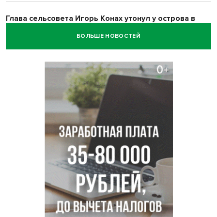
Глава сельсовета Игорь Конах утонул у острова в
Новосибирском водохранилище
БОЛЬШЕ НОВОСТЕЙ
Сибирские пенсионеры накопили в банках рекордные 4,2
млрд рублей
Под Новосибирском суд наказал дачников за
дискриминацию с шлагбаумом
В Убинском живодер застрелил лабрадора гостей из
Новосибирска
Родители 10 детей рассказали о подготовке к школе в
Новосибирской области